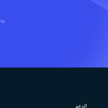
 by
الدعم