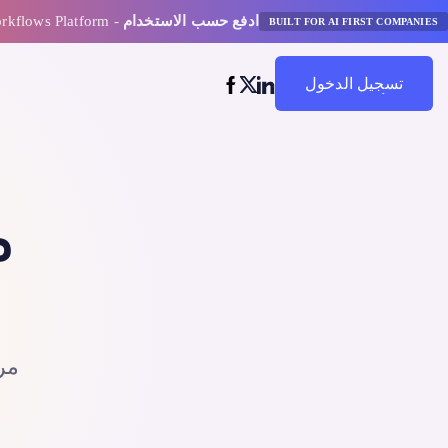
ادفع حسب الاستخدام
- AI Model Orchestration and Workflows Platform
BUILT FOR AI FIRST COMPANIES
تسجيل الدخول
ابدأ في التوفير
م
مر