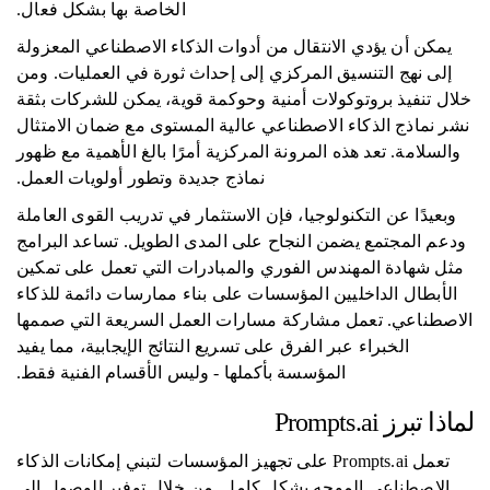
الخاصة بها بشكل فعال.
يمكن أن يؤدي الانتقال من أدوات الذكاء الاصطناعي المعزولة
إلى نهج التنسيق المركزي إلى إحداث ثورة في العمليات. ومن
خلال تنفيذ بروتوكولات أمنية وحوكمة قوية، يمكن للشركات بثقة
نشر نماذج الذكاء الاصطناعي عالية المستوى مع ضمان الامتثال
والسلامة. تعد هذه المرونة المركزية أمرًا بالغ الأهمية مع ظهور
نماذج جديدة وتطور أولويات العمل.
وبعيدًا عن التكنولوجيا، فإن الاستثمار في تدريب القوى العاملة
ودعم المجتمع يضمن النجاح على المدى الطويل. تساعد البرامج
مثل شهادة المهندس الفوري والمبادرات التي تعمل على تمكين
الأبطال الداخليين المؤسسات على بناء ممارسات دائمة للذكاء
الاصطناعي. تعمل مشاركة مسارات العمل السريعة التي صممها
الخبراء عبر الفرق على تسريع النتائج الإيجابية، مما يفيد
المؤسسة بأكملها - وليس الأقسام الفنية فقط.
لماذا تبرز Prompts.ai
تعمل Prompts.ai على تجهيز المؤسسات لتبني إمكانات الذكاء
الاصطناعي الموجه بشكل كامل. من خلال توفير الوصول إلى