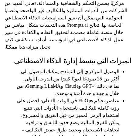
مركزيًا يضمن التحكم والشفافية والمساءلة. تعاني العديد من
الشركات من الأدوات المتناثرة والتكاليف غير الواضحة وقضايا
الحوكمة التي يمكن أن تعيق استراتيجيات الذكاء الاصطناعي
الخاصة بها. تعالج Prompts.ai هذه التحديات بشكل مباشر من
خلال منصة شاملة مصممة لتحقيق النظام والكفاءة في سير
عمل الذكاء الاصطناعي في المؤسسة. أدناه، نستكشف كيف
تجعل ميزاته هذا ممكنًا.
الميزات التي تبسط إدارة الذكاء الاصطناعي
الوصول المركزي إلى النماذج: يمكنك الوصول إلى
أكثر من 35 نموذجًا لغويًا كبيرًا من الدرجة الأولى،
بما في ذلك GPT-4 وClaude وLLaMA وGemini، من
خلال واجهة واحدة آمنة وموحدة.
عناصر تحكم FinOps في الوقت الفعلي: احصل على
رؤية كاملة للتكاليف باستخدام الأدوات التي تتتبع
استخدام الرمز المميز من قبل الفريق والمشروع.
يمكن للفرق المالية وضع حدود للإنفاق ومراقبة
اتجاهات الاستخدام وتحديد طرق خفض التكاليف -