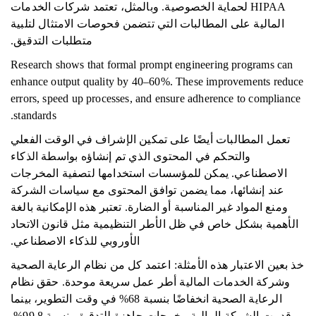
HIPAA لحماية الخصوصية. وبالمثل، تعتمد شركات الخدمات
المالية على المطالبات التي تتضمن فحوصات الامتثال لتلبية
متطلبات التدقيق.
Research shows that formal prompt engineering programs can
enhance output quality by 40–60%. These improvements reduce
errors, speed up processes, and ensure adherence to compliance
standards.
تعمل المطالبات أيضًا على تمكين الإشراف في الوقت الفعلي
والتحكم في المحتوى الذي تم إنشاؤه بواسطة الذكاء
الاصطناعي. يمكن للمؤسسات استخدامها لتصفية المخرجات
عند إنشائها، مما يضمن توافق المحتوى مع سياسات الشركة
ومنع المواد غير المناسبة أو الضارة. تعتبر هذه الإمكانية بالغة
الأهمية بشكل خاص في ظل الأطر التنظيمية مثل قانون الاتحاد
الأوروبي للذكاء الاصطناعي.
خذ بعين الاعتبار هذه الأمثلة: اعتمد كل من نظام الرعاية الصحية
وشركة الخدمات المالية أطر عمل سريعة موحدة. حقق نظام
الرعاية الصحية انخفاضًا بنسبة 68% في وقت التطوير، بينما
قدمت الشركة المالية مخرجات جاهزة للتدقيق بنسبة 99.8%.