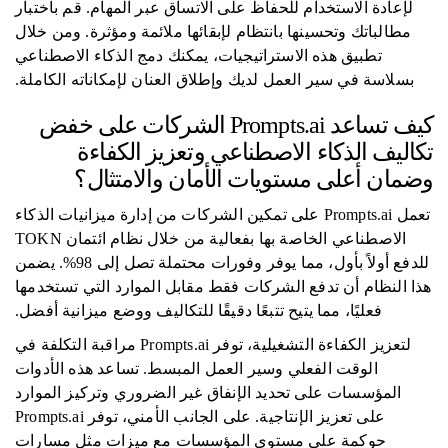
لإعادة الاستخدام للحفاظ على الاتساق عبر المهام. قم باختبار
مطالباتك وتحسينها بانتظام لإبقائها ملائمة ومؤثرة. ومن خلال
تطبيق هذه الاستراتيجيات، يمكنك دمج الذكاء الاصطناعي
بسلاسة في سير العمل لديك وإطلاق العنان لإمكاناته الكاملة.
كيف تساعد Prompts.ai الشركات على خفض
تكاليف الذكاء الاصطناعي وتعزيز الكفاءة
وضمان أعلى مستويات الأمان والامتثال؟
تعمل Prompts.ai على تمكين الشركات من إدارة ميزانيات الذكاء
الاصطناعي الخاصة بها بفعالية من خلال نظام ائتمان TOKN
للدفع أولاً بأول، مما يوفر وفورات محتملة تصل إلى 98%. يضمن
هذا النظام أن تدفع الشركات فقط مقابل الموارد التي تستخدمها
فعليًا، مما يتيح تتبعًا دقيقًا للتكاليف ووضع ميزانية أفضل.
لتعزيز الكفاءة التشغيلية، توفر Prompts.ai مراقبة التكلفة في
الوقت الفعلي وسير العمل المبسط. تساعد هذه الأدوات
المؤسسات على تحديد الإنفاق غير الضروري وتركيز الموارد
على تعزيز الإنتاجية. على الجانب الأمني، توفر Prompts.ai
حوكمة على مستوى المؤسسات مع ميزات مثل مسارات