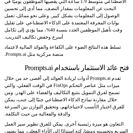
الاصطناعي متوسط ​​1.9 ساعة التي يقضيها الموظفون يوميًا في
البحث عن المعلومات بمقدار النصف، مما أدى إلى تحسين
الوصول إلى المعلومات بشكل كبير. وعلى نحو مماثل، تعمل
بوابات المعرفة المعتمدة على الذكاء الاصطناعي على تقليل
وقت تأهيل الموظفين الجدد بنسبة 40%، مما يؤدي إلى تكامل
أسرع وخفض تكاليف التدريب.
تسلط هذه النتائج الضوء على الكفاءة والفوائد المالية لاعتماد
منصة مركزية مثل Prompts.ai.
فتح عائد الاستثمار باستخدام Prompts.ai
تقدم Prompts.ai أدوات لزيادة العوائد إلى أقصى حد من خلال
ميزات مثل عناصر التحكم FinOps في الوقت الفعلي، والتي
تسمح لفرق التمويل بتتبع التكاليف والقضاء على الهدر. ومن
خلال مقارنة نماذج الذكاء الاصطناعي جنبًا إلى جنب، يمكن
للفرق اختيار الأنسب لاحتياجاتهم، وتحقيق التوازن بين السرعة
والدقة والفعالية من حيث التكلفة.
التعاون هو ميزة رئيسية أخرى. يمكن للفرق تطوير سير العمل
السريع وتحسينه ومشاركته استنادًا إلى الأداء الفعلي، مما يضمن