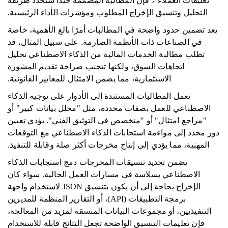
تعليقات العملاء"، فإن المطالبة المصممة جيدًا ستحدد طريقة
التحليل وتنسيق الإخراج المطلوب ومؤشرات الأداء الرئيسية.
يعد تضمين حدود واضحة في المطالبات أمرًا بالغ الأهمية، خاصة
في الصناعات ذات الأنظمة الصارمة. على سبيل المثال، قد
تطلب مطالبة الخدمات المالية من الذكاء الاصطناعي تحليل
اتجاهات السوق، ولكنها تتجنب صراحة تقديم المشورة
الاستثمارية، مما يضمن الامتثال للمعايير القانونية.
تعمل المطالبات المستندة إلى الأدوار على توجيه الذكاء
الاصطناعي للعمل بصفات محددة، مثل "محلل بيانات كبير" أو
"مراجع امتثال" أو "متخصص في التوثيق الفني". يؤدي تعيين
دور محدد إلى مواءمة استجابات الذكاء الاصطناعي مع التوقعات
المهنية، مما يؤدي إلى إنتاج مخرجات أكثر صلة وقابلة للتنفيذ.
يضمن تحديد تنسيقات المخرجات دمج استجابات الذكاء
الاصطناعي بسلاسة في مسارات العمل الحالية. سواء كان
الإخراج بحاجة إلى أن يكون بتنسيق JSON لاستخدام واجهة
برمجة التطبيقات (API)، أو التقارير المنظمة للمديرين
التنفيذيين، أو مجموعات البيانات المنسقة لمزيد من المعالجة،
فإن تعليمات التنسيق الواضحة تجعل النتائج قابلة للاستخدام