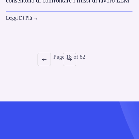
consentono di confrontare i flussi di lavoro LLM
Leggi Di Più
→
Page 18 of 82