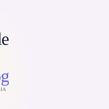
le
og
'IA