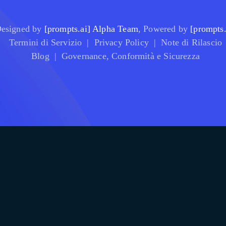
esigned by
[prompts.ai] Alpha Team
, Powered by
[prompts.
Termini di Servizio
|
Privacy Policy
|
Note di Rilascio
Blog
|
Governance, Conformità e Sicurezza