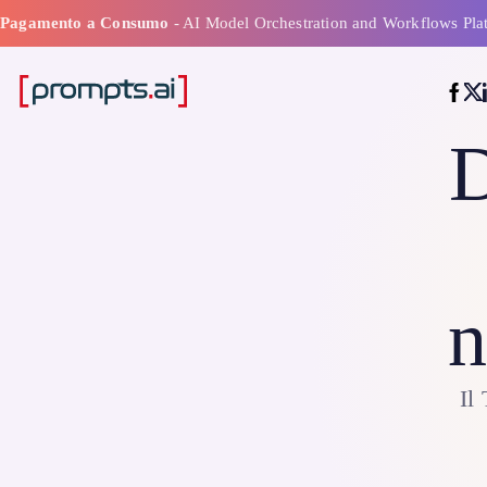
Pagamento a Consumo
- AI Model Orchestration and Workflows Pla
D
n
Il