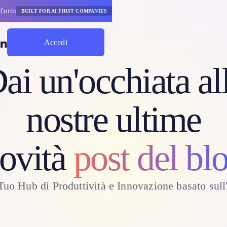
tform
BUILT FOR AI FIRST COMPANIES
Accedi
Inizia A Risparmiare
ai un'occhiata al
nostre ultime
ovità
post del bl
 Tuo Hub di Produttività e Innovazione basato sull