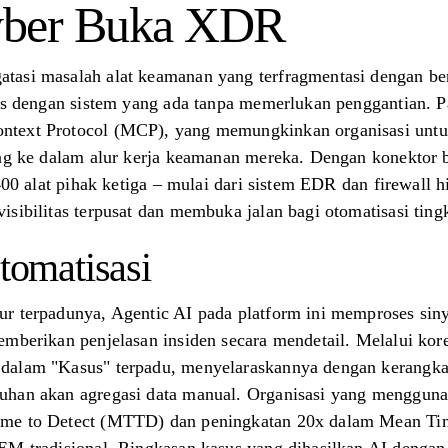
yber ​​Buka XDR
atasi masalah alat keamanan yang terfragmentasi dengan ber
lus dengan sistem yang ada tanpa memerlukan penggantian. P
ntext Protocol (MCP), yang memungkinkan organisasi unt
ung ke dalam alur kerja keamanan mereka. Dengan konektor b
 400 alat pihak ketiga – mulai dari sistem EDR dan firewall 
sibilitas terpusat dan membuka jalan bagi otomatisasi tingk
omatisasi
r terpadunya, Agentic AI pada platform ini memproses siny
mberikan penjelasan insiden secara mendetail. Melalui korela
 dalam "Kasus" terpadu, menyelaraskannya dengan keran
han akan agregasi data manual. Organisasi yang menggunak
ime to Detect (MTTD) dan peningkatan 20x dalam Mean T