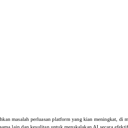
o Ai
hkan masalah perluasan platform yang kian meningkat, di 
u sama lain dan kesulitan untuk menskalakan AI secara efekt