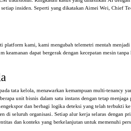
EM tradisional. Ringkasan kasus yang dihasilkan AI dengan 
etiap insiden. Seperti yang dikatakan Aimei Wei, Chief Tec
ti platform kami, kami mengubah telemetri mentah menjadi 
tim keamanan dapat bergerak dengan kecepatan mesin tanpa
la
n pada tata kelola, menawarkan kemampuan multi-tenancy
erapa unit bisnis dalam satu instans dengan tetap menjaga 
gekspor dan berbagi logika deteksi yang telah terbukti k
n di seluruh organisasi. Setiap alur kerja selaras dengan 
entitas dan konteks yang berkelanjutan untuk memenuhi pers