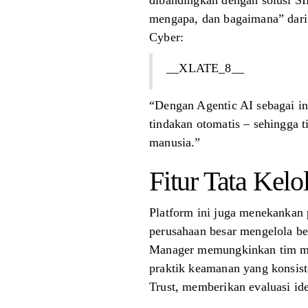
dibandingkan dengan solusi SI
mengapa, dan bagaimana” dari s
Cyber:
__XLATE_8__
“Dengan Agentic AI sebagai in
tindakan otomatis – sehingga 
manusia.”
Fitur Tata Kelo
Platform ini juga menekanka
perusahaan besar mengelola beb
Manager memungkinkan tim men
praktik keamanan yang konsiste
Trust, memberikan evaluasi id