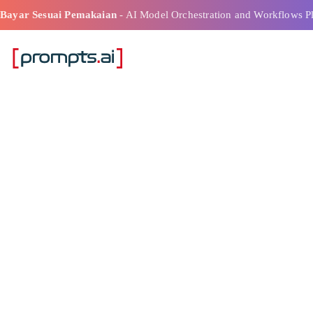
Bayar Sesuai Pemakaian
- AI Model Orchestration and Workflows P
2026 Perusaha
Terkemuka Orke