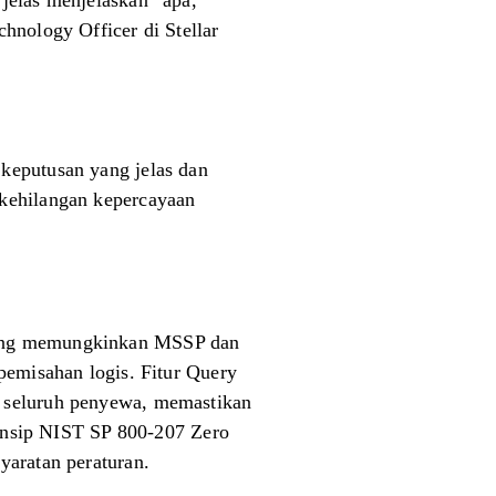
jelas menjelaskan “apa,
hnology Officer di Stellar
keputusan yang jelas dan
 kehilangan kepercayaan
 yang memungkinkan MSSP dan
pemisahan logis. Fitur Query
e seluruh penyewa, memastikan
prinsip NIST SP 800-207 Zero
yaratan peraturan.