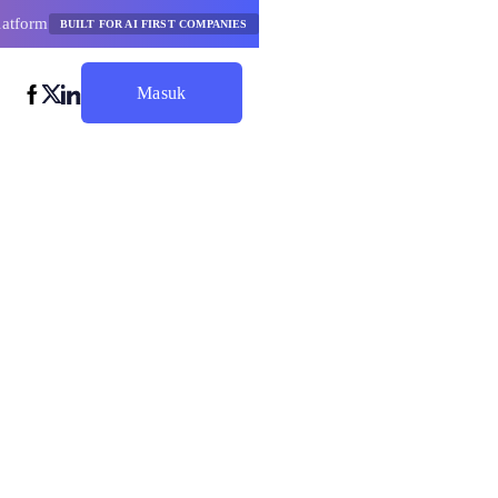
latform
BUILT FOR AI FIRST COMPANIES
Masuk
Mulai Hemat
an
strasi Ai