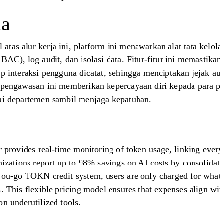
la
tas alur kerja ini, platform ini menawarkan alat tata kelola
BAC), log audit, dan isolasi data. Fitur-fitur ini memastika
ap interaksi pengguna dicatat, sehingga menciptakan jejak 
t pengawasan ini memberikan kepercayaan diri kepada para
gai departemen sambil menjaga kepatuhan.
r provides real-time monitoring of token usage, linking every
nizations report up to 98% savings on AI costs by consolidat
you-go TOKN credit system, users are only charged for what
. This flexible pricing model ensures that expenses align wi
on underutilized tools.