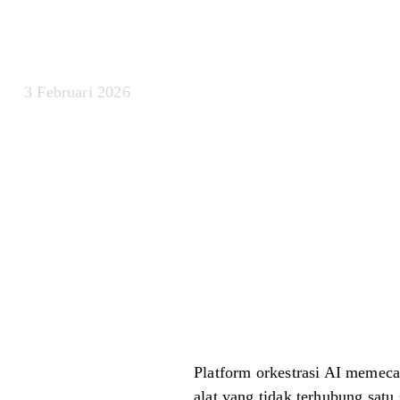
Pusat Komand
3 Februari 2026
Platform orkestrasi AI memeca
alat yang tidak terhubung sat