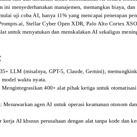
form ini menyederhanakan manajemen, memangkas biaya, dan
lai uji coba AI, hanya 11% yang mencapai penerapan pen
ti Prompts.ai, Stellar Cyber ​​Open XDR, Palo Alto Cortex 
lat untuk menyatukan dan menskalakan AI sekaligus mening
:
35+ LLM (misalnya, GPT-5, Claude, Gemini), memungkinka
 model waktu nyata.
: Mengintegrasikan 400+ alat pihak ketiga untuk otomatisa
 Menawarkan agen AI untuk operasi keamanan otonom dan 
r kerja AI khusus perusahaan dengan alat tanpa kode dan k