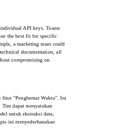
g individual API keys. Teams
 the best fit for specific
xample, a marketing team could
technical documentation, all
without compromising on
 fitur "Penghemat Waktu". Ini
n. Tim dapat menyatukan
el untuk ekstraksi data,
lapis ini menyederhanakan