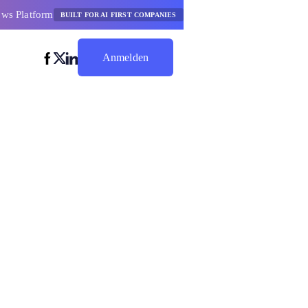
ows Platform
BUILT FOR AI FIRST COMPANIES
Anmelden
Jetzt Sparen
liche KI-
tformen