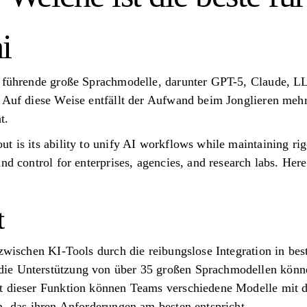
i
35 führende große Sprachmodelle, darunter GPT-5, Claude, 
. Auf diese Weise entfällt der Aufwand beim Jonglieren me
t.
t is its ability to unify AI workflows while maintaining rig
nd control for enterprises, agencies, and research labs. Here’
t
 zwischen KI-Tools durch die reibungslose Integration in be
ie Unterstützung von über 35 großen Sprachmodellen könn
t dieser Funktion können Teams verschiedene Modelle mit 
n, das ihren Anforderungen am besten entspricht.