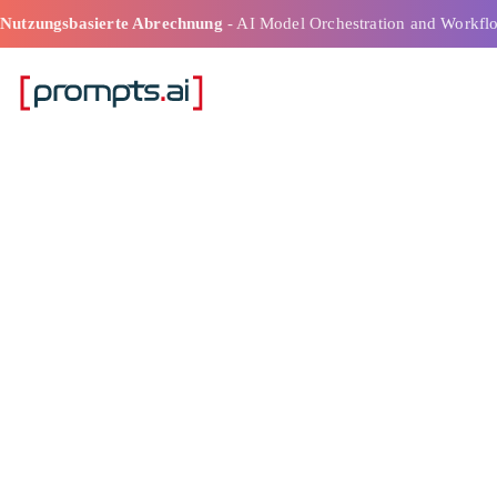
Nutzungsbasierte Abrechnung
- AI Model Orchestration and Workfl
Benutzerfreund
Workflow-Plat