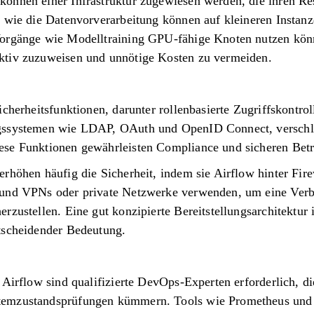
önnen einer Infrastruktur zugewiesen werden, die ihren R
n wie die Datenvorverarbeitung können auf kleineren Instan
orgänge wie Modelltraining GPU-fähige Knoten nutzen können
ktiv zuzuweisen und unnötige Kosten zu vermeiden.
icherheitsfunktionen, darunter rollenbasierte Zugriffskontro
gssystemen wie LDAP, OAuth und OpenID Connect, verschl
se Funktionen gewährleisten Compliance und sicheren Betr
rhöhen häufig die Sicherheit, indem sie Airflow hinter Fire
 und VPNs oder private Netzwerke verwenden, um eine Ver
zustellen. Eine gut konzipierte Bereitstellungsarchitektur i
tscheidender Bedeutung.
 Airflow sind qualifizierte DevOps-Experten erforderlich, 
emzustandsprüfungen kümmern. Tools wie Prometheus und G