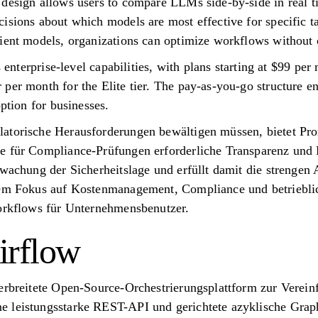
design allows users to compare LLMs side-by-side in real t
isions about which models are most effective for specific ta
cient models, organizations can optimize workflows without
ts enterprise-level capabilities, with plans starting at $99 p
per month for the Elite tier. The pay-as-you-go structure e
option for businesses.
atorische Herausforderungen bewältigen müssen, bietet Prom
e für Compliance-Prüfungen erforderliche Transparenz und K
rwachung der Sicherheitslage und erfüllt damit die strengen
nem Fokus auf Kostenmanagement, Compliance und betrieblic
Workflows für Unternehmensbenutzer.
irflow
verbreitete Open-Source-Orchestrierungsplattform zur Verei
e leistungsstarke REST-API und gerichtete azyklische Gr