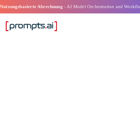
Nutzungsbasierte Abrechnung
- AI Model Orchestration and Workfl
Rest Orchestra
Workflow Tool