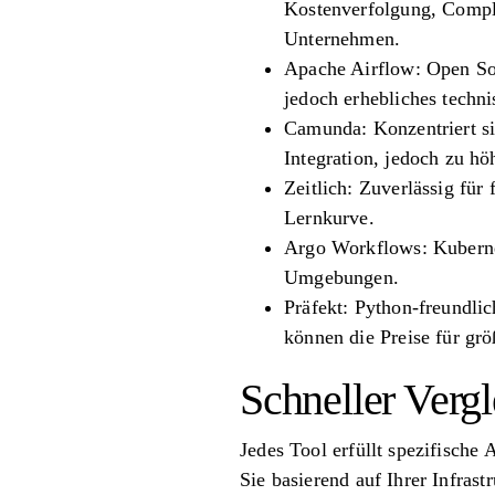
Kostenverfolgung, Compli
Unternehmen.
Apache Airflow: Open Sou
jedoch erhebliches techn
Camunda: Konzentriert s
Integration, jedoch zu hö
Zeitlich: Zuverlässig für 
Lernkurve.
Argo Workflows: Kubernet
Umgebungen.
Präfekt: Python-freundli
können die Preise für grö
Schneller Vergl
Jedes Tool erfüllt spezifisch
Sie basierend auf Ihrer Infras