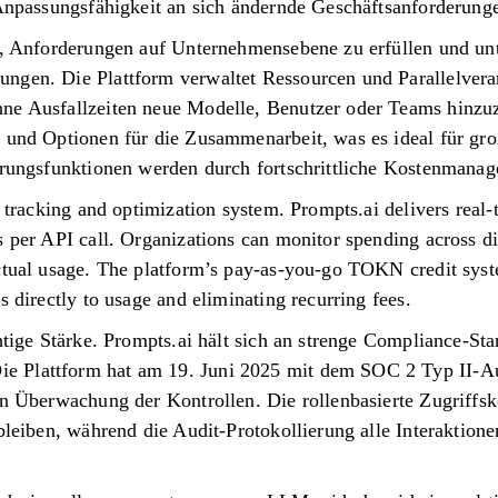
 Anpassungsfähigkeit an sich ändernde Geschäftsanforderung
gt, Anforderungen auf Unternehmensebene zu erfüllen und un
ngen. Die Plattform verwaltet Ressourcen und Parallelvera
ne Ausfallzeiten neue Modelle, Benutzer oder Teams hinzuz
 und Optionen für die Zusammenarbeit, was es ideal für groß
erungsfunktionen werden durch fortschrittliche Kostenmanag
t tracking and optimization system. Prompts.ai delivers real
s per API call. Organizations can monitor spending across d
ctual usage. The platform’s pay-as-you-go TOKN credit syste
s directly to usage and eliminating recurring fees.
chtige Stärke. Prompts.ai hält sich an strenge Compliance-St
 Plattform hat am 19. Juni 2025 mit dem SOC 2 Typ II-A
en Überwachung der Kontrollen. Die rollenbasierte Zugriffsko
 bleiben, während die Audit-Protokollierung alle Interakti