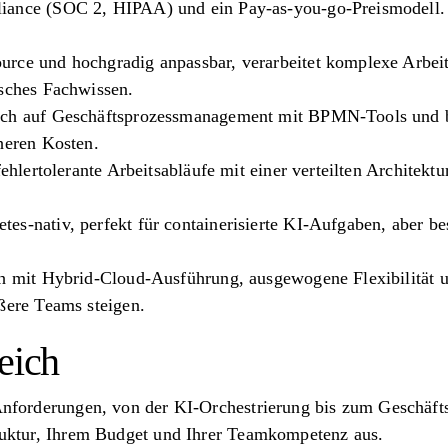
ance (SOC 2, HIPAA) und ein Pay-as-you-go-Preismodell. I
rce und hochgradig anpassbar, verarbeitet komplexe Arbeit
isches Fachwissen.
ich auf Geschäftsprozessmanagement mit BPMN-Tools und bi
heren Kosten.
fehlertolerante Arbeitsabläufe mit einer verteilten Architektur
es-nativ, perfekt für containerisierte KI-Aufgaben, aber be
ch mit Hybrid-Cloud-Ausführung, ausgewogene Flexibilität un
ßere Teams steigen.
eich
e Anforderungen, von der KI-Orchestrierung bis zum Geschä
truktur, Ihrem Budget und Ihrer Teamkompetenz aus.