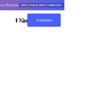
ows Platform
BUILT FOR AI FIRST COMPANIES
Anmelden
Jetzt Sparen
tion
s Ai