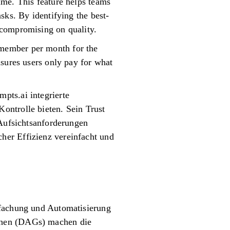
ime. This feature helps teams
sks. By identifying the best-
 compromising on quality.
er member per month for the
nsures users only pay for what
pts.ai integrierte
ontrolle bieten. Sein Trust
 Aufsichtsanforderungen
her Effizienz vereinfacht und
nfachung und Automatisierung
aphen (DAGs) machen die