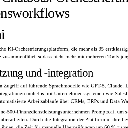
nsworkflows
i
liche KI-Orchestrierungsplattform, die mehr als 35 erstklassi
e zusammenführt, sodass nicht mehr mit mehreren Tools jon
tzung und -integration
osen Zugriff auf führende Sprachmodelle wie GPT-5, Claude
-Integrationen mühelos mit Unternehmenssystemen wie Sale
automatisierte Arbeitsabläufe über CRMs, ERPs und Data W
tune-500-Finanzdienstleistungsunternehmen Prompts.ai, um
überarbeiten. Durch die Integration der Plattform in ihre 
 ihnen, die Zeit für manuelle Überprüfungen um 60 % zu ve