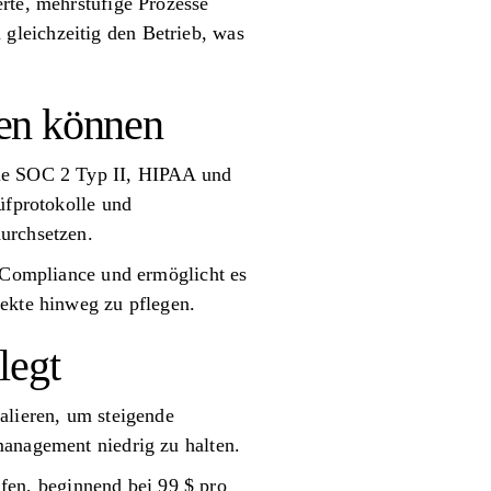
rte, mehrstufige Prozesse
gleichzeitig den Betrieb, was
uen können
wie SOC 2 Typ II, HIPAA und
üfprotokolle und
urchsetzen.
d Compliance und ermöglicht es
jekte hinweg zu pflegen.
legt
alieren, um steigende
management niedrig zu halten.
en, beginnend bei 99 $ pro