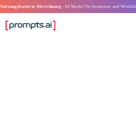
Nutzungsbasierte Abrechnung
- AI Model Orchestration and Workfl
Orchestrierung
für Unternehme