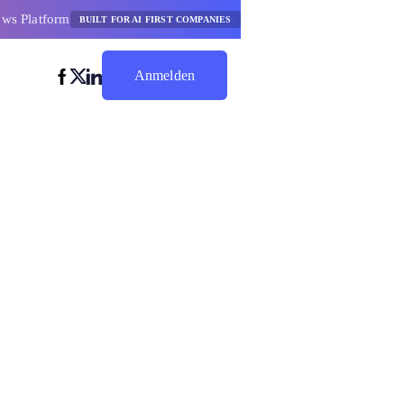
ows Platform
BUILT FOR AI FIRST COMPANIES
Anmelden
Jetzt Sparen
splattformen
n, die KI