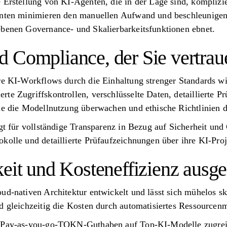
 Erstellung von KI-Agenten, die in der Lage sind, komplizie
enten minimieren den manuellen Aufwand und beschleunigen 
ebenen Governance- und Skalierbarkeitsfunktionen ebnet.
 Compliance, der Sie vertra
ere KI-Workflows durch die Einhaltung strenger Standards 
te Zugriffskontrollen, verschlüsselte Daten, detaillierte Pr
die die Modellnutzung überwachen und ethische Richtlinien d
rgt für vollständige Transparenz in Bezug auf Sicherheit un
kolle und detaillierte Prüfaufzeichnungen über ihre KI-Pro
eit und Kosteneffizienz ausge
ud-nativen Architektur entwickelt und lässt sich mühelos sk
d gleichzeitig die Kosten durch automatisiertes Ressourcen
n Pay-as-you-go-TOKN-Guthaben auf Top-KI-Modelle zugreif