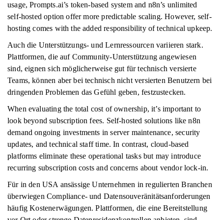
usage, Prompts.ai’s token-based system and n8n’s unlimited
self-hosted option offer more predictable scaling. However, self-
hosting comes with the added responsibility of technical upkeep.
Auch die Unterstützungs- und Lernressourcen variieren stark.
Plattformen, die auf Community-Unterstützung angewiesen
sind, eignen sich möglicherweise gut für technisch versierte
Teams, können aber bei technisch nicht versierten Benutzern bei
dringenden Problemen das Gefühl geben, festzustecken.
When evaluating the total cost of ownership, it’s important to
look beyond subscription fees. Self-hosted solutions like n8n
demand ongoing investments in server maintenance, security
updates, and technical staff time. In contrast, cloud-based
platforms eliminate these operational tasks but may introduce
recurring subscription costs and concerns about vendor lock-in.
Für in den USA ansässige Unternehmen in regulierten Branchen
überwiegen Compliance- und Datensouveränitätsanforderungen
häufig Kostenerwägungen. Plattformen, die eine Bereitstellung
vor Ort oder strenge Datenresidenzkontrollen anbieten, sind