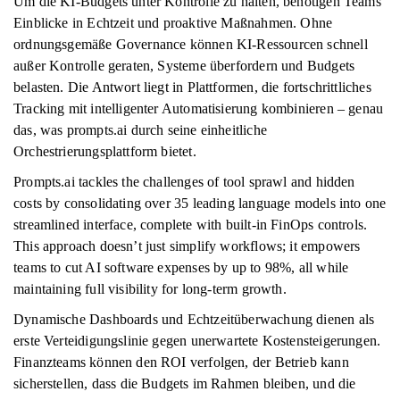
Um die KI-Budgets unter Kontrolle zu halten, benötigen Teams
Einblicke in Echtzeit und proaktive Maßnahmen. Ohne
ordnungsgemäße Governance können KI-Ressourcen schnell
außer Kontrolle geraten, Systeme überfordern und Budgets
belasten. Die Antwort liegt in Plattformen, die fortschrittliches
Tracking mit intelligenter Automatisierung kombinieren – genau
das, was prompts.ai durch seine einheitliche
Orchestrierungsplattform bietet.
Prompts.ai tackles the challenges of tool sprawl and hidden
costs by consolidating over 35 leading language models into one
streamlined interface, complete with built-in FinOps controls.
This approach doesn’t just simplify workflows; it empowers
teams to cut AI software expenses by up to 98%, all while
maintaining full visibility for long-term growth.
Dynamische Dashboards und Echtzeitüberwachung dienen als
erste Verteidigungslinie gegen unerwartete Kostensteigerungen.
Finanzteams können den ROI verfolgen, der Betrieb kann
sicherstellen, dass die Budgets im Rahmen bleiben, und die