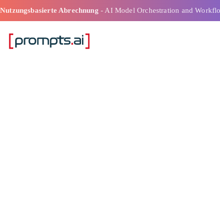
Nutzungsbasierte Abrechnung
- AI Model Orchestration and Workfl
Wie Chatbots 
Workflows ver