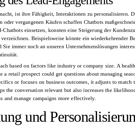
ng des Lead-Engagements
acht, ist ihre Fähigkeit, Interaktionen zu personalisieren.
n oder vergangenen Käufen schaffen Chatbots maßgeschneide
-Chatbots einsetzen, konnten eine Steigerung der Kundenz
verzeichnen. Beispielsweise könnte ein wiederkehrender Be
 Sie immer noch an unseren Unternehmenslösungen interessi
inuität.
oach based on factors like industry or company size. A healt
 a retail prospect could get questions about managing sea
ecifics or focuses on business outcomes, it adjusts to match 
ps the conversation relevant but also increases the likelihood
ns and manage campaigns more effectively.
ng und Personalisieru