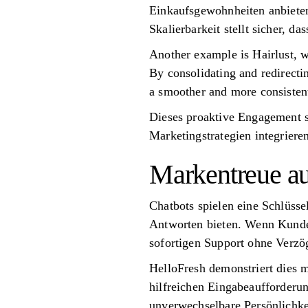
Einkaufsgewohnheiten anbieten
Skalierbarkeit stellt sicher, d
Another example is Hairlust, w
By consolidating and redirecti
a smoother and more consisten
Dieses proaktive Engagement s
Marketingstrategien integriere
Markentreue a
Chatbots spielen eine Schlüss
Antworten bieten. Wenn Kunden
sofortigen Support ohne Verzö
HelloFresh demonstriert dies m
hilfreichen Eingabeaufforderu
unverwechselbare Persönlichkei