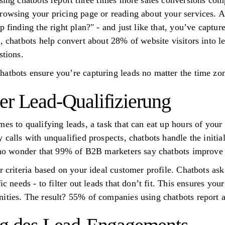
using chatbots report three times more sales conversions comp
rowsing your pricing page or reading about your services. 
p finding the right plan?" - and just like that, you’ve captur
t, chatbots help convert about 28% of website visitors into 
stions.
atbots ensure you’re capturing leads no matter the time zo
er Lead-Qualifizierung
es to qualifying leads, a task that can eat up hours of your 
 calls with unqualified prospects, chatbots handle the initia
s no wonder that 99% of B2B marketers say chatbots improve t
r criteria based on your ideal customer profile. Chatbots ask 
ic needs - to filter out leads that don’t fit. This ensures yo
ities. The result? 55% of companies using chatbots report a 