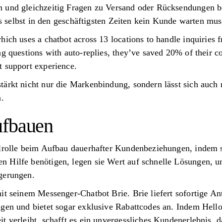
 und gleichzeitig Fragen zu Versand oder Rücksendungen b
ass selbst in den geschäftigsten Zeiten kein Kunde warten mus
hich uses a chatbot across 13 locations to handle inquiries 
ng questions with auto-replies, they’ve saved 20% of their 
t support experience.
tärkt nicht nur die Markenbindung, sondern lässt sich auch 
n.
ufbauen
elrolle beim Aufbau dauerhafter Kundenbeziehungen, indem s
 Hilfe benötigen, legen sie Wert auf schnelle Lösungen, un
gerungen.
it seinem Messenger-Chatbot Brie. Brie liefert sofortige An
ngen und bietet sogar exklusive Rabattcodes an. Indem Hell
t verleiht, schafft es ein unvergessliches Kundenerlebnis, d