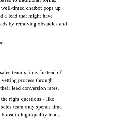
ared to traditional forms.
A well-timed chatbot pops up
ed a lead that might have
leads by removing obstacles and
ne.
sales team’s time. Instead of
l vetting process through
heir lead conversion rates.
the right questions - like
ur sales team only spends time
boost in high-quality leads.