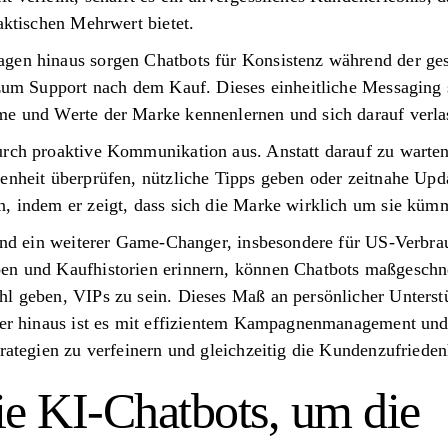
raktischen Mehrwert bietet.
agen hinaus sorgen Chatbots für Konsistenz während der g
 zum Support nach dem Kauf. Dieses einheitliche Messaging 
me und Werte der Marke kennenlernen und sich darauf verla
urch proaktive Kommunikation aus. Anstatt darauf zu warte
enheit überprüfen, nützliche Tipps geben oder zeitnahe Upda
n, indem er zeigt, dass sich die Marke wirklich um sie kümm
sind ein weiterer Game-Changer, insbesondere für US-Verbra
ben und Kaufhistorien erinnern, können Chatbots maßgesch
hl geben, VIPs zu sein. Dieses Maß an persönlicher Unterst
über hinaus ist es mit effizientem Kampagnenmanagement und
trategien zu verfeinern und gleichzeitig die Kundenzufrieden
ie KI-Chatbots, um die