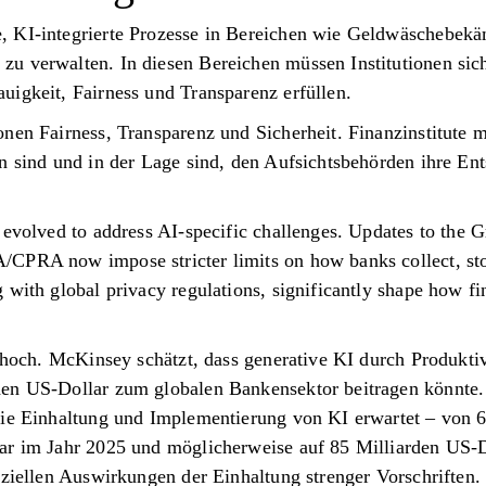
, KI-integrierte Prozesse in Bereichen wie Geldwäscheb
 verwalten. In diesen Bereichen müssen Institutionen siche
uigkeit, Fairness und Transparenz erfüllen.
nen Fairness, Transparenz und Sicherheit. Finanzinstitute 
n sind und in der Lage sind, den Aufsichtsbehörden ihre En
 evolved to address AI-specific challenges. Updates to the
CPRA now impose stricter limits on how banks collect, sto
with global privacy regulations, significantly shape how fin
t hoch. McKinsey schätzt, dass generative KI durch Produktiv
en US-Dollar zum globalen Bankensektor beitragen könnte. G
die Einhaltung und Implementierung von KI erwartet – von 6
ar im Jahr 2025 und möglicherweise auf 85 Milliarden US-D
nziellen Auswirkungen der Einhaltung strenger Vorschriften.