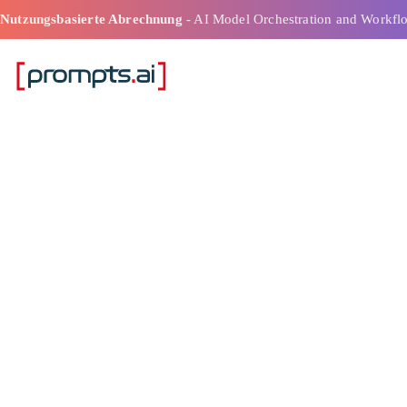
Nutzungsbasierte Abrechnung
- AI Model Orchestration and Workfl
Wie KI regulat
Standards im 