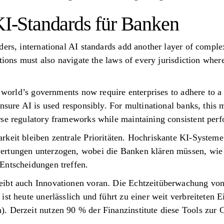
 KI-Standards für Banken
ders, international AI standards add another layer of comple
utions must also navigate the laws of every jurisdiction where
e world’s governments now require enterprises to adhere to a 
ensure AI is used responsibly. For multinational banks, this
rse regulatory frameworks while maintaining consistent per
rkeit bleiben zentrale Prioritäten. Hochriskante KI-System
rtungen unterzogen, wobei die Banken klären müssen, wie i
Entscheidungen treffen.
eibt auch Innovationen voran. Die Echtzeitüberwachung vo
ist heute unerlässlich und führt zu einer weit verbreiteten E
. Derzeit nutzen 90 % der Finanzinstitute diese Tools zur