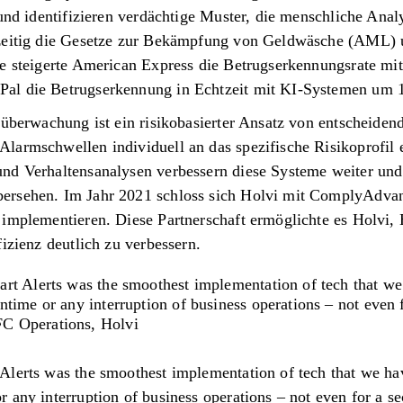
 und identifizieren verdächtige Muster, die menschliche Ana
hzeitig die Gesetze zur Bekämpfung von Geldwäsche (AML) 
e steigerte American Express die Betrugserkennungsrate mit
al die Betrugserkennung in Echtzeit mit KI-Systemen um 1
süberwachung ist ein risikobasierter Ansatz von entscheiden
larmschwellen individuell an das spezifische Risikoprofil
nd Verhaltensanalysen verbessern diese Systeme weiter un
ersehen. Im Jahr 2021 schloss sich Holvi mit ComplyAdva
 implementieren. Diese Partnerschaft ermöglichte es Holvi
izienz deutlich zu verbessern.
rt Alerts was the smoothest implementation of tech that w
time or any interruption of business operations – not even 
C Operations, Holvi
Alerts was the smoothest implementation of tech that we ha
 any interruption of business operations – not even for a se