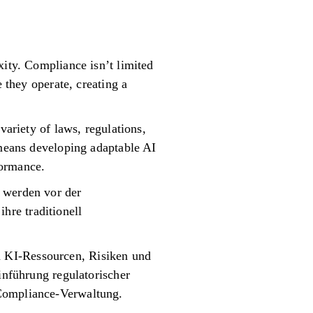
xity. Compliance isn’t limited
 they operate, creating a
variety of laws, regulations,
 means developing adaptable AI
formance.
e werden vor der
hre traditionell
n KI-Ressourcen, Risiken und
inführung regulatorischer
 Compliance-Verwaltung.