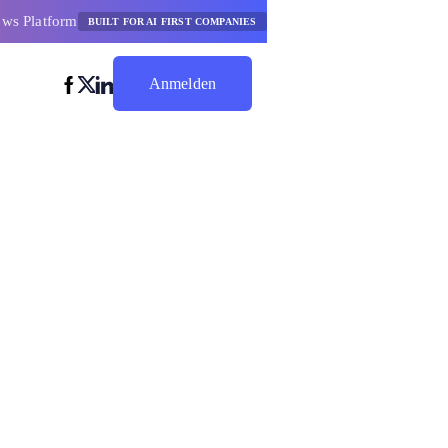
ows Platform
BUILT FOR AI FIRST COMPANIES
Anmelden
Jetzt Sparen
orische
Bankwesen