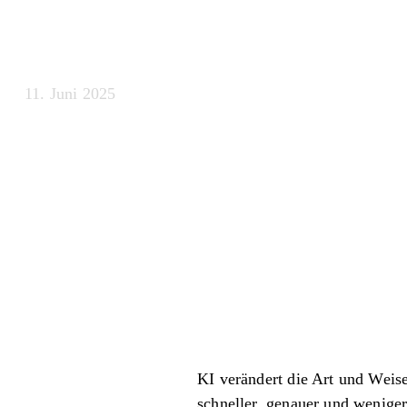
erfüllt
11. Juni 2025
KI verändert die Art und Weis
schneller, genauer und wenige