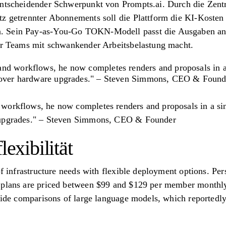
entscheidender Schwerpunkt von Prompts.ai. Durch die Zentra
tz getrennter Abonnements soll die Plattform die KI-Koste
 Sein Pay-as-You-Go TOKN-Modell passt die Ausgaben an d
für Teams mit schwankender Arbeitsbelastung macht.
nd workflows, he now completes renders and proposals in a
g over hardware upgrades." – Steven Simmons, CEO & Found
workflows, he now completes renders and proposals in a sin
 upgrades." – Steven Simmons, CEO & Founder
lexibilität
of infrastructure needs with flexible deployment options. Per
 plans are priced between $99 and $129 per member monthly.
-side comparisons of large language models, which reportedl