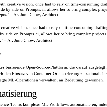
ith creative vision, once had to rely on time-consuming dra
e by side on Prompts.ai, allows her to bring complex projec
epts." – Ar. June Chow, Architect
 creative vision, once had to rely on time-consuming drafti
y side on Prompts.ai, allows her to bring complex projects 
." – Ar. June Chow, Architect
w
es basierende Open-Source-Plattform, die darauf ausgelegt i
 den Einsatz von Container-Orchestrierung zu rationalisiere
elegte ML-Operationen verwalten, an Bedeutung gewonnen.
atisierung
ence-Teams komplexe ML-Workflows automatisieren, indem s