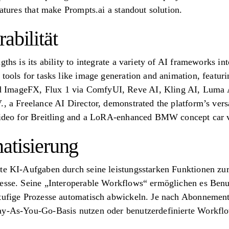
eatures that make Prompts.ai a standout solution.
abilität
gths is its ability to integrate a variety of AI frameworks in
tools for tasks like image generation and animation, featuri
 ImageFX, Flux 1 via ComfyUI, Reve AI, Kling AI, Luma
., a Freelance AI Director, demonstrated the platform’s vers
 video for Breitling and a LoRA-enhanced BMW concept car 
atisierung
ute KI-Aufgaben durch seine leistungsstarken Funktionen z
zesse. Seine „Interoperable Workflows“ ermöglichen es Ben
stufige Prozesse automatisch abwickeln. Je nach Abonneme
ay-As-You-Go-Basis nutzen oder benutzerdefinierte Workfl