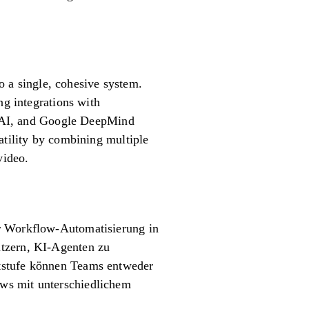
to a single, cohesive system.
ng integrations with
 AI, and Google DeepMind
atility by combining multiple
video.
ur Workflow-Automatisierung in
utzern, KI-Agenten zu
ntstufe können Teams entweder
ows mit unterschiedlichem