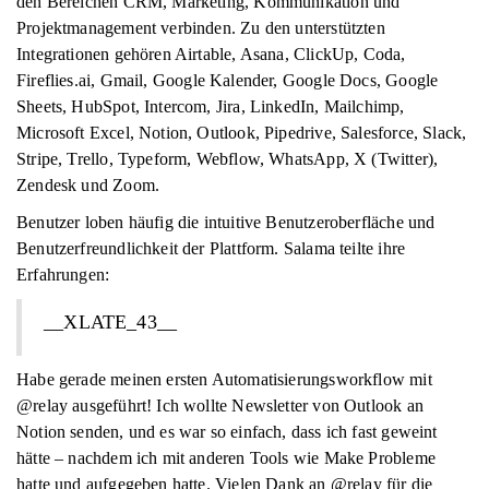
den Bereichen CRM, Marketing, Kommunikation und
Projektmanagement verbinden. Zu den unterstützten
Integrationen gehören Airtable, Asana, ClickUp, Coda,
Fireflies.ai, Gmail, Google Kalender, Google Docs, Google
Sheets, HubSpot, Intercom, Jira, LinkedIn, Mailchimp,
Microsoft Excel, Notion, Outlook, Pipedrive, Salesforce, Slack,
Stripe, Trello, Typeform, Webflow, WhatsApp, X (Twitter),
Zendesk und Zoom.
Benutzer loben häufig die intuitive Benutzeroberfläche und
Benutzerfreundlichkeit der Plattform. Salama teilte ihre
Erfahrungen:
__XLATE_43__
Habe gerade meinen ersten Automatisierungsworkflow mit
@relay ausgeführt! Ich wollte Newsletter von Outlook an
Notion senden, und es war so einfach, dass ich fast geweint
hätte – nachdem ich mit anderen Tools wie Make Probleme
hatte und aufgegeben hatte. Vielen Dank an @relay für die