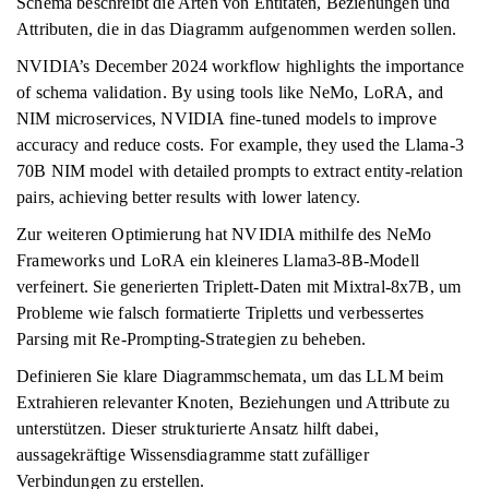
Schema beschreibt die Arten von Entitäten, Beziehungen und
Attributen, die in das Diagramm aufgenommen werden sollen.
NVIDIA’s December 2024 workflow highlights the importance
of schema validation. By using tools like NeMo, LoRA, and
NIM microservices, NVIDIA fine-tuned models to improve
accuracy and reduce costs. For example, they used the Llama-3
70B NIM model with detailed prompts to extract entity-relation
pairs, achieving better results with lower latency.
Zur weiteren Optimierung hat NVIDIA mithilfe des NeMo
Frameworks und LoRA ein kleineres Llama3-8B-Modell
verfeinert. Sie generierten Triplett-Daten mit Mixtral-8x7B, um
Probleme wie falsch formatierte Tripletts und verbessertes
Parsing mit Re-Prompting-Strategien zu beheben.
Definieren Sie klare Diagrammschemata, um das LLM beim
Extrahieren relevanter Knoten, Beziehungen und Attribute zu
unterstützen. Dieser strukturierte Ansatz hilft dabei,
aussagekräftige Wissensdiagramme statt zufälliger
Verbindungen zu erstellen.