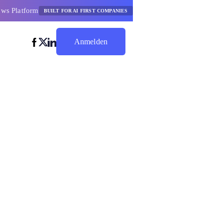
ows Platform
BUILT FOR AI FIRST COMPANIES
Anmelden
Jetzt Sparen
erator
isse