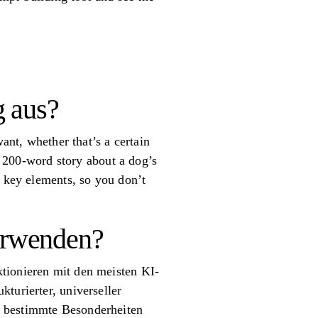
g aus?
ant, whether that’s a certain
y, 200-word story about a dog’s
e key elements, so you don’t
verwenden?
ktionieren mit den meisten KI-
turierter, universeller
m bestimmte Besonderheiten