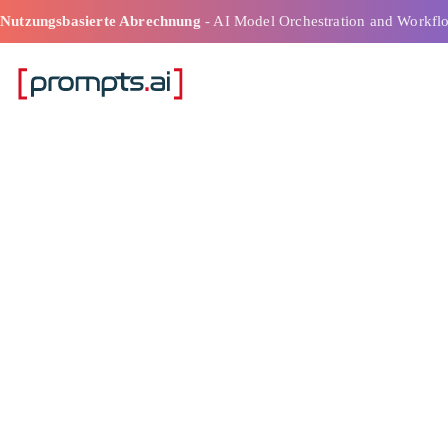
Nutzungsbasierte Abrechnung
- AI Model Orchestration and Workfl
Ai Prompt Gen
Bessere Ergebn