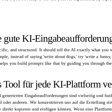
 gute KI-Eingabeaufforderun
ific, and structured. It should tell the AI exactly what you w
mple, instead of saying 'write about dogs,' try 'write a funn
 helps you build prompts like that by guiding you through th
s Tool für jede KI-Plattform 
 generierten Eingabeaufforderungen sind vielseitig und fun
oder anderen. Wir konzentrieren uns auf die Erstellung struk
e direkt kopieren und einfügen können. Wenn eine Plattfor