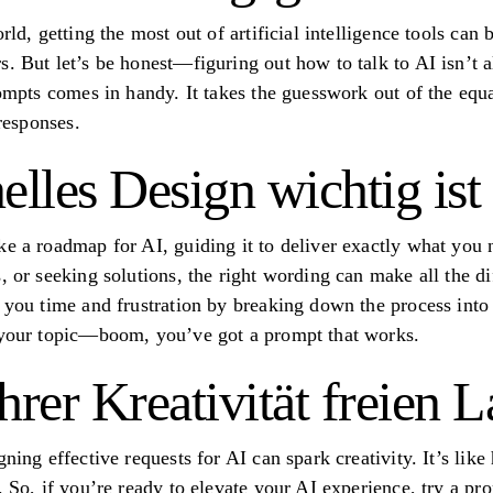
rld, getting the most out of artificial intelligence tools can
. But let’s be honest—figuring out how to talk to AI isn’t a
rompts comes in handy. It takes the guesswork out of the equ
 responses.
lles Design wichtig ist
ke a roadmap for AI, guiding it to deliver exactly what you
, or seeking solutions, the right wording can make all the dif
e you time and frustration by breaking down the process into
d your topic—boom, you’ve got a prompt that works.
hrer Kreativität freien L
ning effective requests for AI can spark creativity. It’s like
. So, if you’re ready to elevate your AI experience, try a pr