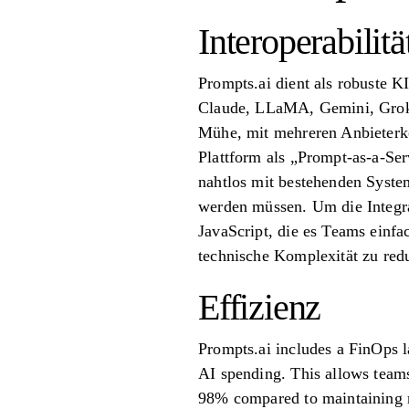
Interoperabilitä
Prompts.ai dient als robuste K
Claude, LLaMA, Gemini, Grok-4,
Mühe, mit mehreren Anbieterko
Plattform als „Prompt-as-a-Se
nahtlos mit bestehenden Syste
werden müssen. Um die Integrat
JavaScript, die es Teams einfa
technische Komplexität zu red
Effizienz
Prompts.ai includes a FinOps la
AI spending. This allows teams
98% compared to maintaining m