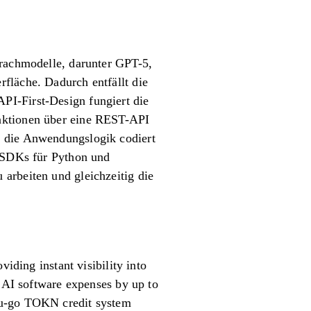
prachmodelle, darunter GPT-5,
fläche. Dadurch entfällt die
PI-First-Design fungiert die
unktionen über eine REST-API
n die Anwendungslogik codiert
e SDKs für Python und
arbeiten und gleichzeitig die
iding instant visibility into
g AI software expenses by up to
ou-go TOKN credit system