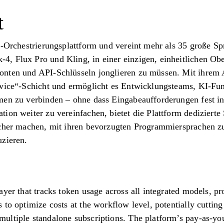
t
I-Orchestrierungsplattform und vereint mehr als 35 große S
 Flux Pro und Kling, in einer einzigen, einheitlichen Ober
nten und API-Schlüsseln jonglieren zu müssen. Mit ihrem A
rvice“-Schicht und ermöglicht es Entwicklungsteams, KI-F
men zu verbinden – ohne dass Eingabeaufforderungen fest i
ion weiter zu vereinfachen, bietet die Plattform dediziert
cher machen, mit ihren bevorzugten Programmiersprachen zu 
uzieren.
yer that tracks token usage across all integrated models, prov
 to optimize costs at the workflow level, potentially cuttin
ultiple standalone subscriptions. The platform’s pay-as-y