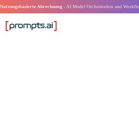
Nutzungsbasierte Abrechnung
- AI Model Orchestration and Workfl
Beste Arbeitsab
KI-Plattformen