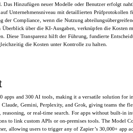
 Das Hinzufügen neuer Modelle oder Benutzer erfolgt nahtl
auf Unternehmensniveau mit detaillierten Prüfprotokollen fü
tung der Compliance, wenn die Nutzung abteilungsübergreife
n Überblick über die KI-Ausgaben, verknüpfen die Kosten 
n. Diese Transparenz hilft der Führung, fundierte Entscheid
leichzeitig die Kosten unter Kontrolle zu halten.
t
 apps and 300 AI tools, making it a versatile solution for i
Claude, Gemini, Perplexity, and Grok, giving teams the flex
 reasoning, or real-time search. For apps without built-in in
ons to link custom APIs or on-premises tools. The Model C
ther, allowing users to trigger any of Zapier’s 30,000+ app ac