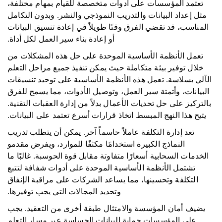
تعتمد المؤسسات على أدوات متخصصة للقيام بمهام مختلفة،
مثل إعداد البيانات والتدريب النموذجي والنشر. وبدون التكامل
المناسب، قد تقضي الفرق وقتًا طويلاً في إعادة تنسيق البيانات
أو إعادة بناء سير العمل لكل أداة.
تعمل الأنظمة الأساسية الموحدة على حل هذه المشكلات من
خلال توفير بيئة متكاملة حيث يمكن تنفيذ جميع مراحل التعلم
الآلي بسلاسة. تعمل هذه الأنظمة الأساسية على توحيد تنسيقات
البيانات، وأتمتة سير العمل، وتوصيل الأدوات، مما يسمح للفرق
بالتركيز على حل تحديات الأعمال بدلاً من إدارة العقبات التقنية.
يتيح هذا النهج المبسط اتخاذ قرارات أسرع تعتمد على البيانات.
تعد إدارة التكلفة عاملاً حاسماً آخر. يمكن أن يتطلب تدريب
النماذج الكبيرة استخدامًا مكثفًا للموارد، ويفرض مقدمو
الخدمات السحابية أسعارًا متفاوتة مقابل قوة الحوسبة. غالبًا ما
تشتمل الأنظمة الأساسية الموحدة على أدوات شفافة لتتبع
التكلفة وتحسينها، مما يساعد الشركات على مراقبة الإنفاق
وتحديد المجالات التي يجب توفيرها.
يضيف أمان المؤسسة والامتثال طبقة أخرى من التعقيد. يجب
على المؤسسات حماية البيانات الحساسة عبر مسار التعلم