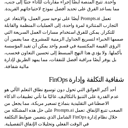
واحدة. تتيح المنصة أيضًا إجراء مقارنات للأداء جنبًا إلى جنب،
مما يساعد الفرق على تحديد أفضل نموذج لاحتياجاتهم الفريدة.
تعمل Prompts.ai أيضًا على توحيد سير العمل، والابتعاد عن
التجارب المتناثرة لمرة واحدة، إلى العمليات المنظمة والقابلة
للتكرار. يمكن للفرق استخدام مسارات العمل السريعة التي
صممها الخبراء لتسريع الجداول الزمنية للمشروع، مما يضمن أن
الرؤى القيمة المكتسبة في قسم واحد يمكن أن تفيد المؤسسة
بأكملها. ولا يؤدي هذا النهج المبسط إلى تحسين التعاون فحسب،
بل يوفر أيضًا مراقبة أفضل للنفقات، مما يمهد الطريق لإدارة
مالية شفافة.
شفافية التكلفة وإدارة FinOps
أحد أكبر العوائق التي تحول دون توسيع نطاق التعلم الآلي هو
عدم القدرة على التنبؤ بالتكاليف. غالبًا ما تأتي تطبيقات الذكاء
الاصطناعي التقليدية بنماذج تسعير مربكة، مما يجعل من
الصعب تتبع الإنفاق. تعمل Prompts.ai على حل هذه المشكلة من
خلال نظام إدارة FinOps الشامل الذي يتضمن ضوابط التكلفة
في الوقت الفعلي وتحليلات الإنفاق التفصيلية.