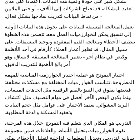
بشكل كبير على جودة وكمية هذه البيانات. اعتمادا على مدى
تعقيد المشكلة، قد تحتاج الشركات إلى الآلاف - أو حتى الملايين
- من نقاط البيانات لتدريب نماذجها بشكل فعال.
تعمل المعالجة المسبقة للبيانات على تحويل هذه البيانات الأولية
إلى تنسيق يمكن للخوارزميات العمل معه. تتضمن هذه الخطوة
تنظيف الأخطاء ومعالجة القيم المفقودة وتوحيد التنسيقات. على
سبيل المثال، قد تظهر أعمار العملاء كأرقام في أحد الأنظمة
وكنص في نظام آخر - تضمن المعالجة المسبقة الاتساق، وهو
أمر بالغ الأهمية للتدريب الدقيق.
اختيار النموذج هو عملية اختيار الخوارزمية المناسبة للمهمة
المطروحة. تتناسب الخوارزميات المختلفة مع مشكلات مختلفة:
فبعضها يتفوق في التنبؤ بالقيم الرقمية مثل اتجاهات المبيعات،
بينما يكون البعض الآخر أفضل في مهام التصنيف مثل اكتشاف
البريد العشوائي. يعتمد الاختيار على عوامل مثل حجم البيانات
وتعقيد المشكلة والدقة المطلوبة.
التدريب هو المكان الذي يتعلم فيه النموذج. خلال هذه المرحلة،
تقوم الخوارزميات بتحليل الأنماط والعلاقات ضمن مجموعة
بيانات التدريب، وتعديل المعلمات الداخلية لتقليل الأخطاء. يمكن