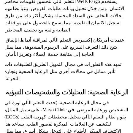
يستخدم Wells Fargo التعلم الآلي لتحسين تقييمات مخاطر
الائتمان. ومن خلال تحليل بيانات طلبات القروض، يتنبأ نظامهم
بحالات التخلف عن السداد المحتملة بشكل أكثر دقة من طرق
تسجيل الائتمان التقليدية، مما يسمح بالحصول على موافقات
ائتمانية واثقة مع تخفيف المخاطر.
اعتمدت أمريكان إكسبريس التعلم الآلي لمراقبة أنماط الإنفاق.
يتيح ذلك التعرف السريع على الرسوم المشبوهة، مما يقلل
الحاجة إلى متابعة خدمة العملاء وتعزيز الأمان.
تمهد هذه التطورات في مجال التمويل الطريق لتطبيقات ذات
تأثير مماثل في مجالات أخرى مثل الرعاية الصحية وتجارة
التجزئة.
الرعاية الصحية: التحليلات والتشخيصات التنبؤية
في مجال الرعاية الصحية، يُحدث التعلم الآلي ثورة في
التشخيص ورعاية المرضى. في Mayo Clinic، على سبيل المثال،
يقوم نظام التعلم الآلي بتحليل مخططات كهربية القلب (ECGs)
للكشف عن العلامات المبكرة لقصور القلب. يساعد هذا
الاكتشاف المبكر الأطباء على التدخل بشكل أسرع، مما يقلل