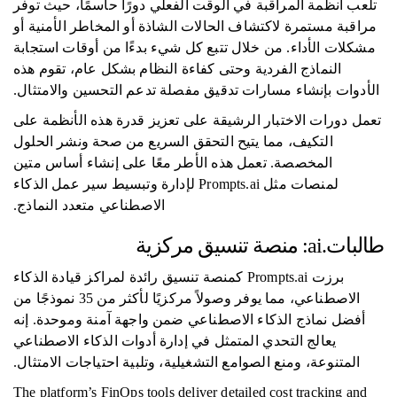
تلعب أنظمة المراقبة في الوقت الفعلي دورًا حاسمًا، حيث توفر
مراقبة مستمرة لاكتشاف الحالات الشاذة أو المخاطر الأمنية أو
مشكلات الأداء. من خلال تتبع كل شيء بدءًا من أوقات استجابة
النماذج الفردية وحتى كفاءة النظام بشكل عام، تقوم هذه
الأدوات بإنشاء مسارات تدقيق مفصلة تدعم التحسين والامتثال.
تعمل دورات الاختبار الرشيقة على تعزيز قدرة هذه الأنظمة على
التكيف، مما يتيح التحقق السريع من صحة ونشر الحلول
المخصصة. تعمل هذه الأطر معًا على إنشاء أساس متين
لمنصات مثل Prompts.ai لإدارة وتبسيط سير عمل الذكاء
الاصطناعي متعدد النماذج.
طالبات.ai: منصة تنسيق مركزية
برزت Prompts.ai كمنصة تنسيق رائدة لمراكز قيادة الذكاء
الاصطناعي، مما يوفر وصولاً مركزيًا لأكثر من 35 نموذجًا من
أفضل نماذج الذكاء الاصطناعي ضمن واجهة آمنة وموحدة. إنه
يعالج التحدي المتمثل في إدارة أدوات الذكاء الاصطناعي
المتنوعة، ومنع الصوامع التشغيلية، وتلبية احتياجات الامتثال.
The platform’s FinOps tools deliver detailed cost tracking and