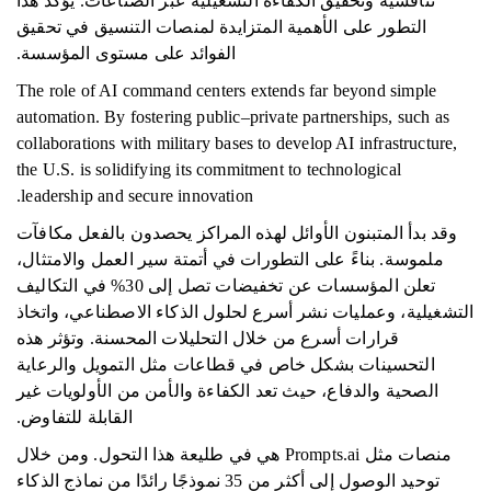
تنافسية وتحقيق الكفاءة التشغيلية عبر الصناعات. يؤكد هذا
التطور على الأهمية المتزايدة لمنصات التنسيق في تحقيق
الفوائد على مستوى المؤسسة.
The role of AI command centers extends far beyond simple
automation. By fostering public–private partnerships, such as
collaborations with military bases to develop AI infrastructure,
the U.S. is solidifying its commitment to technological
leadership and secure innovation.
وقد بدأ المتبنون الأوائل لهذه المراكز يحصدون بالفعل مكافآت
ملموسة. بناءً على التطورات في أتمتة سير العمل والامتثال،
تعلن المؤسسات عن تخفيضات تصل إلى 30% في التكاليف
التشغيلية، وعمليات نشر أسرع لحلول الذكاء الاصطناعي، واتخاذ
قرارات أسرع من خلال التحليلات المحسنة. وتؤثر هذه
التحسينات بشكل خاص في قطاعات مثل التمويل والرعاية
الصحية والدفاع، حيث تعد الكفاءة والأمن من الأولويات غير
القابلة للتفاوض.
منصات مثل Prompts.ai هي في طليعة هذا التحول. ومن خلال
توحيد الوصول إلى أكثر من 35 نموذجًا رائدًا من نماذج الذكاء