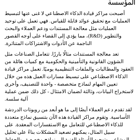
المؤسسة
أصبحت مراكز قيادة الذكاء الاصطناعي لا غنى عنها لتبسيط
العمليات مع تحقيق عوائد قابلة للقياس. فهي تعمل على توحيد
العمليات مثل معالجة المستندات ودعم العملاء والبحث
والتطوير (R&D)، مما يؤدي إلى القضاء على أوجه القصور
الناجمة عن الأدوات والاشتراكات المتناثرة.
تعد معالجة المستندات مثالًا بارزًا. تتعامل الصناعات مثل
الشؤون القانونية والتأمينية والحكومية مع كميات هائلة من
العقود والمطالبات والملفات التنظيمية يوميًا. تعمل مراكز قيادة
الذكاء الاصطناعي على تبسيط مسارات العمل هذه من خلال
تعيين المهام لنماذج متخصصة - واحدة للتصنيف، وأخرى
لاستخراج البيانات، وثالثة لضمان الامتثال - كل ذلك ضمن عملية
آلية سلسة.
لقد تقدم دعم العملاء أيضًا إلى ما هو أبعد من روبوتات الدردشة
الأساسية. وتقوم مراكز القيادة هذه الآن بتنسيق نماذج متعددة
للذكاء الاصطناعي للتعامل مع الاستفسارات المعقدة. على
سبيل المثال، يمكنهم تصعيد المشكلات بناءً على تحليل
المشاعر، وتوجيه الأسئلة الفنية إلى نماذج مخصصة، والحفاظ