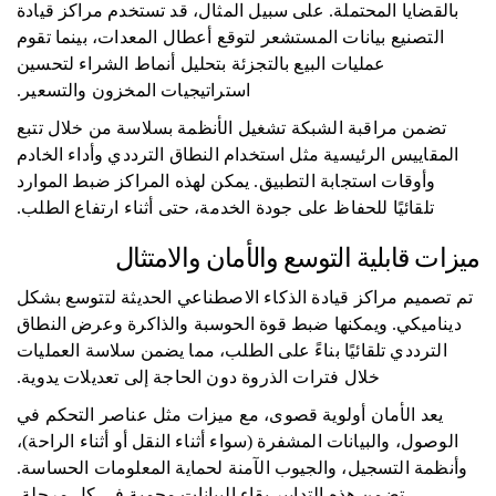
بالقضايا المحتملة. على سبيل المثال، قد تستخدم مراكز قيادة
التصنيع بيانات المستشعر لتوقع أعطال المعدات، بينما تقوم
عمليات البيع بالتجزئة بتحليل أنماط الشراء لتحسين
استراتيجيات المخزون والتسعير.
تضمن مراقبة الشبكة تشغيل الأنظمة بسلاسة من خلال تتبع
المقاييس الرئيسية مثل استخدام النطاق الترددي وأداء الخادم
وأوقات استجابة التطبيق. يمكن لهذه المراكز ضبط الموارد
تلقائيًا للحفاظ على جودة الخدمة، حتى أثناء ارتفاع الطلب.
ميزات قابلية التوسع والأمان والامتثال
تم تصميم مراكز قيادة الذكاء الاصطناعي الحديثة لتتوسع بشكل
ديناميكي. ويمكنها ضبط قوة الحوسبة والذاكرة وعرض النطاق
الترددي تلقائيًا بناءً على الطلب، مما يضمن سلاسة العمليات
خلال فترات الذروة دون الحاجة إلى تعديلات يدوية.
يعد الأمان أولوية قصوى، مع ميزات مثل عناصر التحكم في
الوصول، والبيانات المشفرة (سواء أثناء النقل أو أثناء الراحة)،
وأنظمة التسجيل، والجيوب الآمنة لحماية المعلومات الحساسة.
تضمن هذه التدابير بقاء البيانات محمية في كل مرحلة.