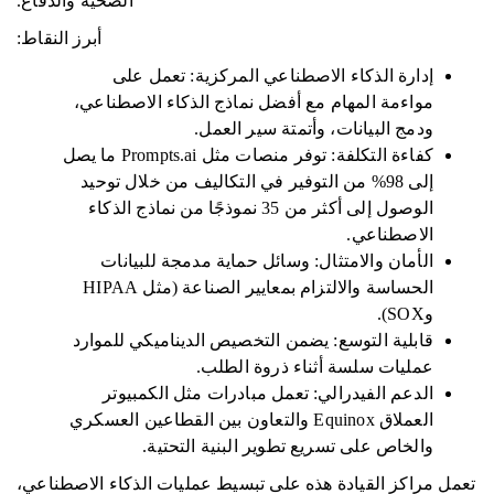
الصحية والدفاع.
أبرز النقاط:
إدارة الذكاء الاصطناعي المركزية: تعمل على
مواءمة المهام مع أفضل نماذج الذكاء الاصطناعي،
ودمج البيانات، وأتمتة سير العمل.
كفاءة التكلفة: توفر منصات مثل Prompts.ai ما يصل
إلى 98% من التوفير في التكاليف من خلال توحيد
الوصول إلى أكثر من 35 نموذجًا من نماذج الذكاء
الاصطناعي.
الأمان والامتثال: وسائل حماية مدمجة للبيانات
الحساسة والالتزام بمعايير الصناعة (مثل HIPAA
وSOX).
قابلية التوسع: يضمن التخصيص الديناميكي للموارد
عمليات سلسة أثناء ذروة الطلب.
الدعم الفيدرالي: تعمل مبادرات مثل الكمبيوتر
العملاق Equinox والتعاون بين القطاعين العسكري
والخاص على تسريع تطوير البنية التحتية.
تعمل مراكز القيادة هذه على تبسيط عمليات الذكاء الاصطناعي،