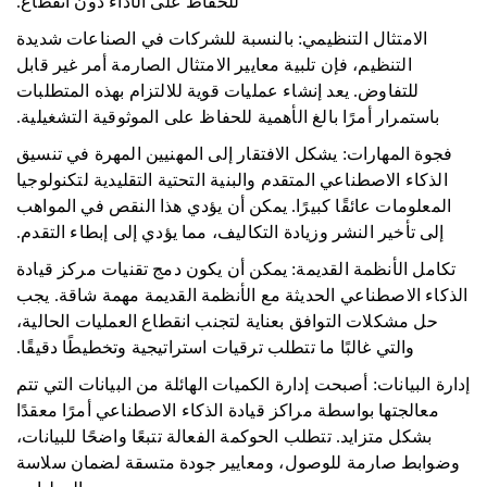
للحفاظ على الأداء دون انقطاع.
الامتثال التنظيمي: بالنسبة للشركات في الصناعات شديدة
التنظيم، فإن تلبية معايير الامتثال الصارمة أمر غير قابل
للتفاوض. يعد إنشاء عمليات قوية للالتزام بهذه المتطلبات
باستمرار أمرًا بالغ الأهمية للحفاظ على الموثوقية التشغيلية.
فجوة المهارات: يشكل الافتقار إلى المهنيين المهرة في تنسيق
الذكاء الاصطناعي المتقدم والبنية التحتية التقليدية لتكنولوجيا
المعلومات عائقًا كبيرًا. يمكن أن يؤدي هذا النقص في المواهب
إلى تأخير النشر وزيادة التكاليف، مما يؤدي إلى إبطاء التقدم.
تكامل الأنظمة القديمة: يمكن أن يكون دمج تقنيات مركز قيادة
الذكاء الاصطناعي الحديثة مع الأنظمة القديمة مهمة شاقة. يجب
حل مشكلات التوافق بعناية لتجنب انقطاع العمليات الحالية،
والتي غالبًا ما تتطلب ترقيات استراتيجية وتخطيطًا دقيقًا.
إدارة البيانات: أصبحت إدارة الكميات الهائلة من البيانات التي تتم
معالجتها بواسطة مراكز قيادة الذكاء الاصطناعي أمرًا معقدًا
بشكل متزايد. تتطلب الحوكمة الفعالة تتبعًا واضحًا للبيانات،
وضوابط صارمة للوصول، ومعايير جودة متسقة لضمان سلاسة