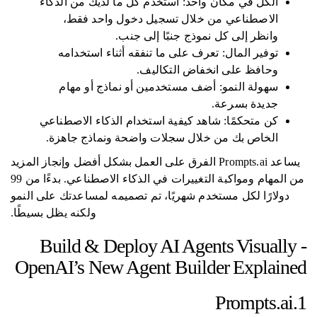
الكل في مكان واحد: استخدم كل ما لديك من الذكاء
الاصطناعي من خلال تسجيل دخول واحد فقط،
وانظر إلى كل نموذج جنبًا إلى جنب.
توفير المال: تعرف على ما تنفقه أثناء استخدامه
وحافظ على انخفاض التكاليف.
سهولة النمو: أضف مستخدمين أو نماذج أو مهام
جديدة بسرعة.
كن متحكمًا: شاهد كيفية استخدام الذكاء الاصطناعي
الخاص بك من خلال سجلات واضحة ونماذج جاهزة.
يساعد Prompts.ai الفرق على العمل بشكل أفضل وإنجاز المزيد
من المهام ومواكبة التغييرات في الذكاء الاصطناعي. بدءًا من 99
دولارًا لكل مستخدم شهريًا، تم تصميمه لمساعدتك على النمو
ولكنه يظل بسيطًا.
Build & Deploy AI Agents Visually -
OpenAI’s New Agent Builder Explained
1.Prompts.ai