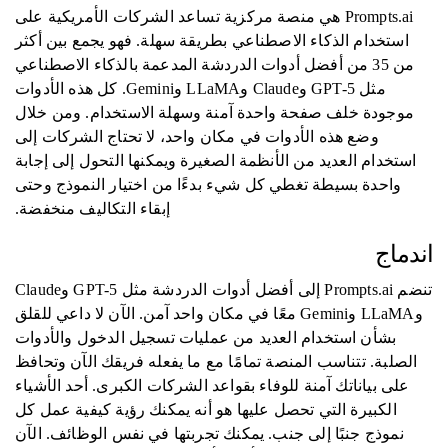
Prompts.ai هي منصة مركزية تساعد الشركات الأمريكية على
استخدام الذكاء الاصطناعي بطريقة سهلة. فهو يجمع بين أكثر
من 35 من أفضل أدوات الدردشة المدعمة بالذكاء الاصطناعي
مثل GPT-5 وClaude وLLaMA وGemini. كل هذه الأدوات
موجودة خلف صفحة واحدة آمنة وسهلة الاستخدام. ومن خلال
وضع هذه الأدوات في مكان واحد، لا تحتاج الشركات إلى
استخدام العديد من الأنظمة الصغيرة ويمكنها التحول إلى إجابة
واحدة بسيطة تغطي كل شيء بدءًا من اختيار النموذج وحتى
إبقاء التكاليف منخفضة.
اندماج
تنضم Prompts.ai إلى أفضل أدوات الدردشة مثل GPT-5 وClaude
وLLaMA وGemini معًا في مكان واحد آمن. الآن لا داعي للقلق
بشأن استخدام العديد من عمليات تسجيل الدخول والأدوات
الصلبة. تتناسب المنصة تمامًا مع ما يفعله فريقك الآن وتحافظ
على بياناتك آمنة للوفاء بقواعد الشركات الكبرى. أحد الأشياء
الكبيرة التي تحصل عليها هو أنه يمكنك رؤية كيفية عمل كل
نموذج جنبًا إلى جنب. يمكنك تجربتها في نفس الوظائف. الآن