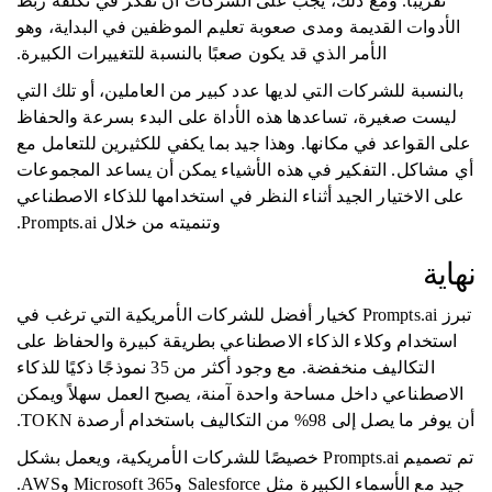
تقريبًا. ومع ذلك، يجب على الشركات أن تفكر في تكلفة ربط
الأدوات القديمة ومدى صعوبة تعليم الموظفين في البداية، وهو
الأمر الذي قد يكون صعبًا بالنسبة للتغييرات الكبيرة.
بالنسبة للشركات التي لديها عدد كبير من العاملين، أو تلك التي
ليست صغيرة، تساعدها هذه الأداة على البدء بسرعة والحفاظ
على القواعد في مكانها. وهذا جيد بما يكفي للكثيرين للتعامل مع
أي مشاكل. التفكير في هذه الأشياء يمكن أن يساعد المجموعات
على الاختيار الجيد أثناء النظر في استخدامها للذكاء الاصطناعي
وتنميته من خلال Prompts.ai.
نهاية
تبرز Prompts.ai كخيار أفضل للشركات الأمريكية التي ترغب في
استخدام وكلاء الذكاء الاصطناعي بطريقة كبيرة والحفاظ على
التكاليف منخفضة. مع وجود أكثر من 35 نموذجًا ذكيًا للذكاء
الاصطناعي داخل مساحة واحدة آمنة، يصبح العمل سهلاً ويمكن
أن يوفر ما يصل إلى 98% من التكاليف باستخدام أرصدة TOKN.
تم تصميم Prompts.ai خصيصًا للشركات الأمريكية، ويعمل بشكل
جيد مع الأسماء الكبيرة مثل Salesforce وMicrosoft 365 وAWS.