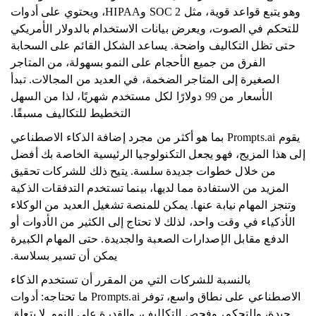
وهو يتبع قواعد قوية، مثل SOC 2 وHIPAA، ويحتوي على أدوات
للتحكم في الصوت، ويعرض بيانات الاستخدام بالدولار الأمريكي
حتى تظل التكاليف واضحة. يساعد الشكل القائم على السحابة
الفرق من جميع الأحجام على النمو بسهولة، من المتاجر
الصغيرة إلى المتاجر الضخمة، في العديد من المجالات. تبدأ
الأسعار من 99 دولارًا لكل مستخدم شهريًا، لذا من السهل
التخطيط للتكاليف مسبقًا.
يقوم Prompts.ai بما هو أكثر من مجرد إضافة الذكاء الاصطناعي
إلى هذا المزيج، فهو يجعل التكنولوجيا الرئيسية الخاصة بك أفضل
من خلال خطوات جديدة سلسة. يتيح ذلك للشركات تحقيق
المزيد من الاستفادة مما لديها، بينما تستخدم التدفقات الذكية
وتنجز المهام نيابة عنها. يمكن للمنصة تشغيل العديد من الوكلاء
الأذكياء في وقت واحد، لذلك لا تحتاج إلى الكثير من الأدوات أو
الدفع مقابل الإصدارات الصعبة والجديدة. حتى المهام الكبيرة
يمكن أن تسير بسلاسة.
بالنسبة للشركات التي من المقرر أن تستخدم الذكاء
الاصطناعي على نطاق واسع، توفر Prompts.ai ما تحتاجه: أدوات
جيدة، والتحكم، وفحص التكاليف، والقدرة على النمو. لا يتعلق