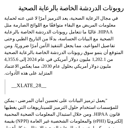
روبوتات الدردشة الخاصة بالرعاية الصحية
في مجال الرعاية الصحية، يعد الترميز أمرًا لا غنى عنه لحماية
معلومات المريض مع البقاء متوافقًا مع اللوائح الصارمة مثل
HIPAA. غالبًا ما تتعامل روبوتات الدردشة الخاصة بالرعاية
الصحية مع البيانات الحساسة، بدءًا من التاريخ الطبي وحتى
تفاصيل المواعيد، مما يجعل التنفيذ الآمن أمرًا ضروريًا. ومن
المتوقع أن ينمو سوق روبوتات الدردشة الخاصة بالرعاية الصحية
من 1,202.1 مليون دولار أمريكي في عام 2024 إلى 4,355.6
مليون دولار أمريكي بحلول عام 2030، مما يعكس الاعتماد
المتزايد على هذه الأدوات.
__XLATE_28__
"يعمل ترميز البيانات على تحسين أمان المرضى - يمكن
للمؤسسات استخدام حلول الترميز للسيناريوهات التي يغطيها
قانون HIPAA. ومن خلال استبدال المعلومات الصحية المحمية
إلكترونيًا (ePHI) والمعلومات الشخصية غير العامة (NPPI) بقيمة
رمزية، يمكن لمؤسسات الرعاية الصحية الامتثال بشكل أفضل