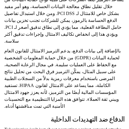
خلال تقليل نطاق معالجة البيانات الحساسة، وهو أمر مفيد
بشكل خاص للامتثال لـ PCI DSS. ومن خلال استبدال تفاصيل
الدفع الحساسة بالرموز، يمكن للشركات تجنب تخزين بيانات
حامل البطاقة الفعلية، مما يؤدي إلى نطاق تدقيق أصغر لـ PCI.
ويؤدي هذا إلى انخفاض تكاليف الامتثال وإجراءات تدقيق أكثر
سلاسة.
بالإضافة إلى بيانات الدفع، يدعم الترميز الامتثال للقانون العام
لحماية البيانات (GDPR) من خلال حماية المعلومات الشخصية
مع الحفاظ على العمليات سليمة. في مجال الرعاية الصحية،
على سبيل المثال، يمكّن الترميز فرق البحث من تحليل نتائج
المرضى باستخدام معرفات رمزية بدلاً من السجلات الطبية
الكاملة، مما يساعد على الامتثال لقانون HIPAA. تستفيد
المؤسسات المالية أيضًا من الترميز، لأنه يعزز جهود الامتثال
ويبني ثقة العملاء. تتوافق هذه المزايا التنظيمية مع التحسينات
الأمنية التي تمت مناقشتها أدناه.
الدفاع ضد التهديدات الداخلية