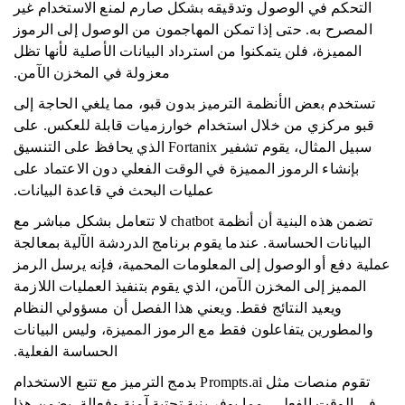
التحكم في الوصول وتدقيقه بشكل صارم لمنع الاستخدام غير
المصرح به. حتى إذا تمكن المهاجمون من الوصول إلى الرموز
المميزة، فلن يتمكنوا من استرداد البيانات الأصلية لأنها تظل
معزولة في المخزن الآمن.
تستخدم بعض الأنظمة الترميز بدون قبو، مما يلغي الحاجة إلى
قبو مركزي من خلال استخدام خوارزميات قابلة للعكس. على
سبيل المثال، يقوم تشفير Fortanix الذي يحافظ على التنسيق
بإنشاء الرموز المميزة في الوقت الفعلي دون الاعتماد على
عمليات البحث في قاعدة البيانات.
تضمن هذه البنية أن أنظمة chatbot لا تتعامل بشكل مباشر مع
البيانات الحساسة. عندما يقوم برنامج الدردشة الآلية بمعالجة
عملية دفع أو الوصول إلى المعلومات المحمية، فإنه يرسل الرمز
المميز إلى المخزن الآمن، الذي يقوم بتنفيذ العمليات اللازمة
ويعيد النتائج فقط. ويعني هذا الفصل أن مسؤولي النظام
والمطورين يتفاعلون فقط مع الرموز المميزة، وليس البيانات
الحساسة الفعلية.
تقوم منصات مثل Prompts.ai بدمج الترميز مع تتبع الاستخدام
في الوقت الفعلي، مما يوفر بنية تحتية آمنة وفعالة. يضمن هذا