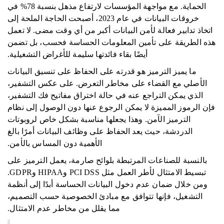
الحماية. مع مواجهة المؤسسات لارتفاع مذهل بنسبة 78% في
خروقات البيانات في عام 2023، أصبحت الحاجة الملحة إلى
اتخاذ تدابير فعالة لأمن البيانات أكبر من أي وقت مضى. لا تعمل
هذه الطريقة على تأمين المعلومات الحساسة فحسب، بل تضمن
أيضًا بقاء فائدتها سليمة للأغراض التشغيلية.
ما يميز الترميز هو قدرته على الحفاظ على تنسيق البيانات
الأصلي مع القضاء على مخاطر التعرض. على عكس التشفير،
الذي يمكن التراجع عنه في حالة اختراق مفاتيح فك التشفير،
فإن الرموز المميزة لا يمكن الرجوع عنها دون الوصول إلى نظام
الترميز الآمن. وهذا يجعلها مناسبة بشكل خاص لروبوتات
الدردشة، حيث يعد الحفاظ على وظائف البيانات أمرًا بالغ
الأهمية دون المساس بالأمن.
بالنسبة للصناعات المرتبطة بلوائح صارمة، يعمل الترميز على
تبسيط الامتثال لأطر العمل مثل PCI DSS وHIPAA وGDPR.
ومن خلال ضمان عدم دخول البيانات الحساسة أبدًا إلى أنظمة
التشغيل، فإنها تتوافق مع مبادئ الخصوصية حسب التصميم،
مما يقلل من مخاطر عدم الامتثال.