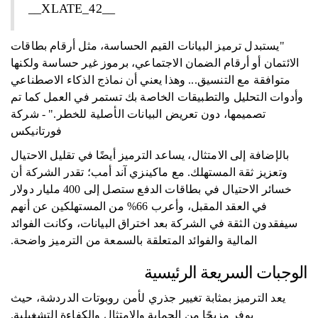
__XLATE_42__
"يستبدل ترميز البيانات القيم الحساسة، مثل أرقام بطاقات
الائتمان أو أرقام الضمان الاجتماعي، برموز غير حساسة ولكنها
متوافقة مع التنسيق... وهذا يعني أن نماذج الذكاء الاصطناعي
وأدوات التحليل والتطبيقات الخاصة بك تستمر في العمل كما تم
تصميمها، دون تعريض البيانات الأصلية للخطر." - شركة
فورتانيكس
بالإضافة إلى الامتثال، يساعد الترميز أيضًا في تقليل الاحتيال
وتعزيز ثقة المستهلك. مع ماكينزي آند أمب؛ تقدر الشركة أن
خسائر الاحتيال في بطاقات الدفع ستصل إلى 400 مليار دولار
في العقد المقبل، وأعرب 66% من المستهلكين عن أنهم
سيفقدون الثقة في الشركة بعد اختراق البيانات، وكانت الفوائد
المالية والفوائد المتعلقة بالسمعة من الترميز واضحة.
الوجبات السريعة الرئيسية
يعد الترميز بمثابة تغيير جذري لأمن روبوتات الدردشة، حيث
يوفر مزيجًا من الحماية والامتثال والكفاءة التشغيلية.