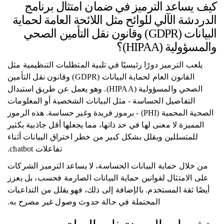
كيف يساعد الترميز في ضمان امتثال برنامج
الدردشة الآلي للوائح مثل اللائحة العامة لحماية
البيانات (GDPR) وقانون نقل التأمين الصحي
والمسؤولية (HIPAA)؟
يلعب الترميز دورًا رئيسيًا في تلبية المتطلبات التنظيمية مثل
القانون العام لحماية البيانات (GDPR) وقانون نقل التأمين
الصحي والمسؤولية (HIPAA). وهو يعمل عن طريق استبدال
التفاصيل الحساسة - مثل البيانات الشخصية أو المعلومات
الصحية المحمية (PHI) - برموز فريدة وغير حساسة. هذه الرموز
المميزة لا معنى لها في حد ذاتها، مما يجعلها أقل جاذبية بكثير
للمتسللين ويقلل بشكل كبير من خطر اختراق البيانات أثناء
تفاعلات chatbot.
من خلال حماية البيانات الحساسة، لا يساعد الترميز الشركات
على الامتثال لقوانين حماية البيانات الصارمة فحسب، بل يعزز
أيضًا ثقة المستخدم. بالإضافة إلى ذلك، فهو يقلل من التداعيات
المحتملة في حالة حدوث وصول غير مصرح به.