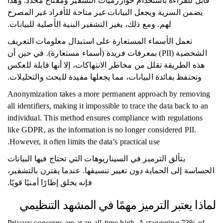
قابل للقراءة باستخدام خوارزميات التشفير ومفتاح محدد. وهذا
يضمن السرية ويجعل البيانات غير متاحة للأفراد غير المصرح
لهم. ومع ذلك، يغير التشفير البنية الأصلية للبيانات.
تعمل الأسماء المستعارة على استبدال معلومات التعريف
الشخصية (PII) بمعرفات فريدة (أسماء مستعارة). في حين أن
هذه الطريقة تقلل من مخاطر الانتهاكات، إلا أنها قابلة للعكس
وتحتفظ بفائدة البيانات، مما يجعلها مفيدة للبحث والتحليلات.
Anonymization takes a more permanent approach by removing
all identifiers, making it impossible to trace the data back to an
individual. This method ensures compliance with regulations
like GDPR, as the information is no longer considered PII.
However, it often limits the data’s practical use.
يتألق الترميز في السيناريوهات التي تحتاج فيها البيانات
الحساسة إلى الحماية دون تغيير تنسيقها. عندما يقترن بالتشفير،
فإنه يخلق إطارًا أمنيًا قويًا.
لماذا يعتبر الترميز مهمًا في المشهد التنظيمي
Privacy concerns are at an all-time high. A staggering 73% of