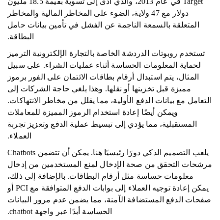
Target في عام 2013، والذي أدى إلى تسوية بقيمة 18.5 مليون
دولار مع 47 ولاية، الضوء على المخاطر المالية والمخاطر
المتعلقة بالسمعة الناجمة عن الفشل في تأمين بيانات حامل
البطاقة.
تستخدم روبوتات الدردشة الخاصة بالتجارة الإلكترونية الترميز
لحماية المعلومات الحساسة أثناء عمليات الشراء. على سبيل
المثال، يتم استبدال أرقام بطاقات الائتمان على الفور برموز
مميزة قبل تخزينها أو نقلها. وهذا يلغي حاجة الشركات إلى
التعامل مع بيانات الدفع الأولية، مما يقلل من مخاطر الانتهاكات.
ويمكن أيضًا إعادة استخدام الرموز المميزة للمعاملات
المستقبلية، مما يؤدي إلى تبسيط عملية الدفع وتعزيز تجربة
العملاء.
يلعب التصميم الذكي دورًا رئيسيًا هنا. يمكن أن تتضمن Chatbots
مرشحات التحقق من صحة الإدخال لمنع المستخدمين من إدخال
معلومات حساسة مثل أرقام البطاقات. بالإضافة إلى ذلك،
يمكن إعادة توجيه العملاء إلى بوابات الدفع المتوافقة مع PCI أو
صفحات الدفع المستضافة الآمنة، مما يضمن عدم مرور البيانات
الحساسة أبدًا عبر واجهة chatbot.