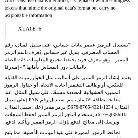
Once sensitive data is identified, it’s replaced with meaningless
tokens that mimic the original data's format but carry no
exploitable information.
__XLATE_6__
"يستبدل الترميز عنصر بيانات حساس، على سبيل المثال، رقم
الحساب المصرفي، ببديل غير حساس، يُعرف باسم الرمز
المميز... وهو معرف فريد يحتفظ بجميع المعلومات ذات الصلة
بالبيانات دون المساس بأمانها." - إمبيرفا
يعتمد إنشاء الرمز المميز على أساليب مثل الخوارزميات القابلة
للعكس، أو وظائف التشفير أحادية الاتجاه، أو جداول الرموز
المميزة العشوائية المحددة مسبقًا. على سبيل المثال، عند
معالجة بطاقة الائتمان، يتم استبدال رقم PAN (على سبيل
المثال، 1234-4321-8765-5678) برمز مميز (على سبيل المثال،
6f7%gf38hfUa). يستخدم التاجر الرمز المميز لحفظ السجلات
ويرسله إلى معالج الدفع لإزالة الرمز المميز وتأكيد الدفع.
تحافظ الرموز المميزة على بنية البيانات الأصلية، مما يتيح