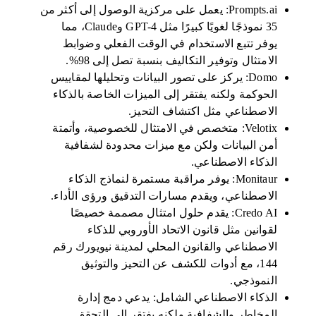
Prompts.ai: يعمل على مركزية الوصول إلى أكثر من
35 نموذجًا لغويًا كبيرًا مثل GPT-4 وClaude، مما
يوفر تتبع الاستخدام في الوقت الفعلي وضوابط
الامتثال وتوفير التكاليف بنسبة تصل إلى 98%.
Domo: يركز على تصور البيانات وتحليلها لمقاييس
الحوكمة ولكنه يفتقر إلى الميزات الخاصة بالذكاء
الاصطناعي مثل اكتشاف التحيز.
Velotix: متخصص في الامتثال للخصوصية، وأتمتة
أمن البيانات ولكن مع ميزات محدودة لشفافية
الذكاء الاصطناعي.
Monitaur: يوفر مراقبة مستمرة لنماذج الذكاء
الاصطناعي، ويقدم مسارات التدقيق ورؤى الأداء.
Credo AI: يقدم حلول امتثال مصممة خصيصًا
لقوانين مثل قانون الاتحاد الأوروبي للذكاء
الاصطناعي والقانون المحلي لمدينة نيويورك رقم
144، مع أدوات للكشف عن التحيز والتوثيق
النموذجي.
الذكاء الاصطناعي الشامل: يدعي دمج إدارة
المخاطر والشفافية ولكنه يفتقر إلى التحقق