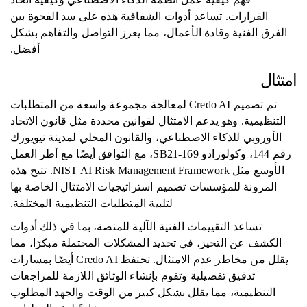
القرارات. تساعد أدوات الشفافية هذه على سد الفجوة بين
الفرق الفنية وقادة الأعمال، مما يعزز التواصل والتفاهم بشكل
أفضل.
امتثال
تم تصميم Credo AI لمعالجة مجموعة واسعة من المتطلبات
التنظيمية. وهو يدعم الامتثال لقوانين محددة مثل قانون الاتحاد
الأوروبي للذكاء الاصطناعي، والقانون المحلي لمدينة نيويورك
رقم 144، وكولورادو SB21-169، مع التوافق أيضًا مع أطر العمل
الأوسع مثل NIST AI Risk Management Framework. تتيح هذه
المرونة للمؤسسات تصميم استراتيجيات الامتثال الخاصة بها
لتلبية المتطلبات التنظيمية المختلفة.
تساعد التقييمات الفنية الآلية للمنصة، بما في ذلك أدوات
الكشف عن التحيز، في تحديد المشكلات المحتملة مبكرًا، مما
يقلل من مخاطر عدم الامتثال. تحتفظ Credo AI أيضًا بمسارات
تدقيق تفصيلية وتقوم بإنشاء الوثائق اللازمة للمراجعات
التنظيمية، مما يقلل بشكل كبير من الوقت والجهد المطلوب