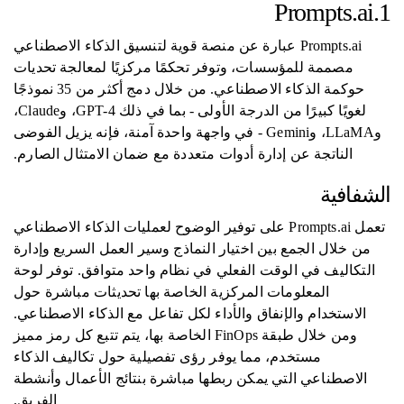
1.Prompts.ai
Prompts.ai عبارة عن منصة قوية لتنسيق الذكاء الاصطناعي
مصممة للمؤسسات، وتوفر تحكمًا مركزيًا لمعالجة تحديات
حوكمة الذكاء الاصطناعي. من خلال دمج أكثر من 35 نموذجًا
لغويًا كبيرًا من الدرجة الأولى - بما في ذلك GPT-4، وClaude،
وLLaMA، وGemini - في واجهة واحدة آمنة، فإنه يزيل الفوضى
الناتجة عن إدارة أدوات متعددة مع ضمان الامتثال الصارم.
الشفافية
تعمل Prompts.ai على توفير الوضوح لعمليات الذكاء الاصطناعي
من خلال الجمع بين اختيار النماذج وسير العمل السريع وإدارة
التكاليف في الوقت الفعلي في نظام واحد متوافق. توفر لوحة
المعلومات المركزية الخاصة بها تحديثات مباشرة حول
الاستخدام والإنفاق والأداء لكل تفاعل مع الذكاء الاصطناعي.
ومن خلال طبقة FinOps الخاصة بها، يتم تتبع كل رمز مميز
مستخدم، مما يوفر رؤى تفصيلية حول تكاليف الذكاء
الاصطناعي التي يمكن ربطها مباشرة بنتائج الأعمال وأنشطة
الفريق.