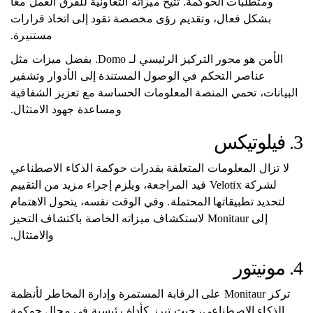
ومتطلبات الحوكمة. تتيح ميزاته التعاونية للفرق العمل معًا
بشكل فعال، وتقديم رؤى مخصصة تقود إلى اتخاذ قرارات
مستنيرة.
الأمن هو محور التركيز الرئيسي لـ Domo. بفضل ميزات مثل
عناصر التحكم في الوصول المستندة إلى الأدوار وتشفير
البيانات، تحمي المنصة المعلومات الحساسة مع تعزيز الشفافية
ومساعدة جهود الامتثال.
3. فيلوتيكس
لا تزال المعلومات المتعلقة بقدرات حوكمة الذكاء الاصطناعي
لشركة Velotix قيد المراجعة، ويلزم إجراء مزيد من التقييم
لتحديد تطبيقاتها المحتملة. وفي الوقت نفسه، يتحول الاهتمام
إلى Monitaur لاستكشاف ميزاته الخاصة باكتشاف التحيز
والامتثال.
4. مونيتور
تركز Monitaur على الرقابة المستمرة وإدارة المخاطر لأنظمة
الذكاء الاصطناعي، حيث تبرز كأداة رئيسية في مجال حوكمة