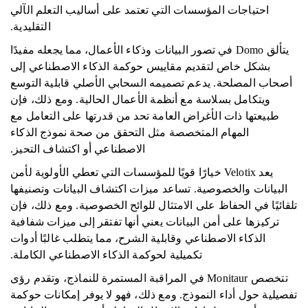
احتياجات المؤسسات التي تعتمد على أساليب التعلم الآلي
التقليدية.
يتألق Domo في تصور البيانات وذكاء الأعمال، مما يجعله مفيدًا
بشكل خاص لتقديم مقاييس حوكمة الذكاء الاصطناعي إلى
أصحاب المصلحة. يدعم تصميمه السحابي الأصلي قابلية التوسع
ويتكامل بسلاسة مع أنظمة الأعمال الحالية. ومع ذلك، فإن
طبيعتها ذات الأغراض العامة تحد من قدرتها على التعامل مع
المهام المتخصصة مثل التحقق من صحة نموذج الذكاء
الاصطناعي أو اكتشاف التحيز.
يعد Velotix خيارًا قويًا للمؤسسات التي تعطي الأولوية لأمن
البيانات والخصوصية. تساعد ميزات اكتشاف البيانات وتصنيفها
تلقائيًا في الحفاظ على الامتثال للوائح الخصوصية. ومع ذلك، فإن
تركيزها على أمن البيانات يعني أنها تفتقر إلى ميزات شفافية
الذكاء الاصطناعي وقابلية الشرح، مما يتطلب غالبًا أدوات
تكميلية لحوكمة الذكاء الاصطناعي الكاملة.
تتخصص Monitaur في المراقبة المستمرة للنماذج، وتقدم رؤى
تفصيلية حول أداء النموذج. ومع ذلك، فهو لا يوفر إمكانات حوكمة