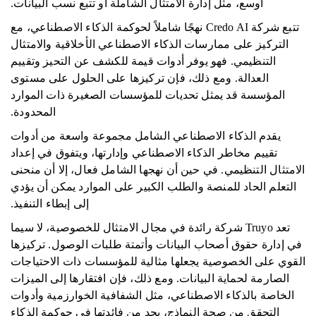
أوسع، مثل إدارة الامتثال الشاملة أو تتبع نسب البيانات.
تتبع شركة Credo AI نهجًا شاملاً لحوكمة الذكاء الاصطناعي، مع
التركيز على ممارسات الذكاء الاصطناعي الأخلاقية والامتثال
التنظيمي. فهو يوفر أدوات قيمة للكشف عن التحيز وتقييم
العدالة. ومع ذلك، فإن تركيزها على الحلول على مستوى
المؤسسة قد يمثل تحديات للمؤسسات الصغيرة ذات الموارد
المحدودة.
يقدم الذكاء الاصطناعي الشامل مجموعة واسعة من أدوات
تقييم مخاطر الذكاء الاصطناعي وإدارتها، ويتفوق في إعداد
الامتثال التنظيمي. في حين أن نهجها الشامل فعال، إلا أن منحنى
التعلم الحاد للمنصة والطلب الكبير على الموارد يمكن أن يؤدي
إلى إبطاء التنفيذ.
تعد Truyo شركة رائدة في مجال الامتثال للخصوصية، لا سيما
في إدارة حقوق أصحاب البيانات وأتمتة طلبات الوصول. تركيزها
القوي على الخصوصية يجعلها مثالية للمؤسسات ذات الاحتياجات
الصارمة لحماية البيانات. ومع ذلك، فإن افتقارها إلى الميزات
الخاصة بالذكاء الاصطناعي، مثل الشفافية الخوارزمية وأدوات
التحقق من صحة النماذج، يحد من فائدتها في حوكمة الذكاء