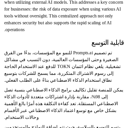
when utilizing external AI models. This addresses a key concern
for businesses: the risk of data exposure when using various AI
tools without oversight. This centralized approach not only
enhances security but also supports the rapid scaling of AI
operations.
قابلية التوسع
تم تصميم Prompts.ai للنمو مع المؤسسات، بدءًا من الفرق
الصغيرة وحتى المؤسسات العالمية، دون التسبب في مشاكل
تشغيلية. يلغي نظام ائتمان TOKN للدفع عند الاستخدام الحاجة
إلى رسوم الاشتراك المتكررة، مما يسمح للشركات بتوسيع
نطاق استخدام الذكاء الاصطناعي بناءً على الطلب الفعلي.
يمكن للمنصة تقليل تكاليف برامج الذكاء الاصطناعي بنسبة تصل
إلى 98%، مقارنة بإدارة اشتراكات متعددة لأدوات الذكاء
الاصطناعي المستقلة. تعد كفاءة التكلفة هذه أمرًا بالغ الأهمية
بشكل خاص مع توسع اعتماد الذكاء الاصطناعي عبر الأقسام
وحالات الاستخدام.
يتسم التوسع بالسلاسة، حيث تتم إضافة النماذج والمستخدمين