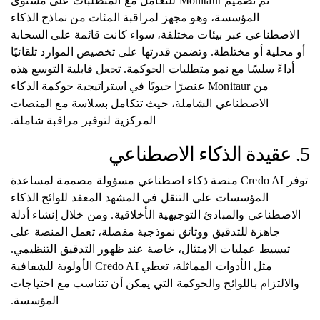
تم تصميم Monitaur للتعامل مع المتطلبات على مستوى
المؤسسة، وهو مجهز لمراقبة المئات من نماذج الذكاء
الاصطناعي عبر بيئات مختلفة، سواء كانت قائمة على السحابة
أو محلية أو مختلطة. وتضمن قدرتها على تخصيص الموارد تلقائيًا
أداءً سلسًا مع نمو متطلبات الحوكمة. تجعل قابلية التوسع هذه
من Monitaur عنصرًا حيويًا في استراتيجية حوكمة الذكاء
الاصطناعي الشاملة، حيث تتكامل بسلاسة مع المنصات
المركزية لتوفير مراقبة شاملة.
5. عقيدة الذكاء الاصطناعي
توفر Credo AI منصة ذكاء اصطناعي مسؤولة مصممة لمساعدة
المؤسسات على التنقل في المشهد المعقد للوائح الذكاء
الاصطناعي والمبادئ التوجيهية الأخلاقية. ومن خلال إنشاء أدلة
جاهزة للتدقيق ووثائق نموذجية مفصلة، ​​تعمل المنصة على
تبسيط عمليات الامتثال، خاصة عند ظهور التدقيق التنظيمي.
مثل الأدوات المماثلة، تعطي Credo AI الأولوية للشفافية
والالتزام باللوائح والحوكمة التي يمكن أن تتناسب مع احتياجات
المؤسسة.