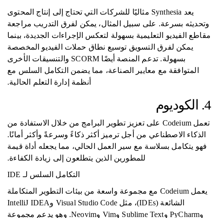
يعد Synthesia مثاليًا للشركات التي تحتاج إلى إنتاج المحتوى
وتحديثه بسرعة. على سبيل المثال، يمكن لفرق التدريب مراجعة
مقاطع الفيديو التعليمية بسهولة لتعكس الإجراءات الجديدة، بينما
يمكن لفرق التسويق توسيع نطاق حملات الفيديو المخصصة
بسهولة. تدعم المنصة أيضًا SCORM والتنسيقات الأخرى
المتوافقة مع معايير الصناعة، مما يضمن التكامل السلس مع
أنظمة إدارة التعلم الحالية.
4. الكوديوم
تعمل Codeium على تعزيز تطوير البرامج من خلال الاستفادة من
الذكاء الاصطناعي من أجل ترميز أكثر ذكاءً وسرعةً وأكثر أمانًا.
فهو يتكامل بسلاسة مع سير العمل الحالي، مما يجعله أداة قيمة
للمطورين الذين يتطلعون إلى زيادة الكفاءة.
التكامل السلس لـ IDE
يعمل Codeium مع مجموعة واسعة من بيئات التطوير المتكاملة
الشائعة (IDEs)، مثل Visual Studio Code وIntelliJ IDEA
وPyCharm وSublime Text وVim وNeovim. وهو يدعم مجموعة