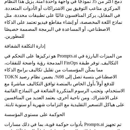
دمج أكثر من 35 نموذجًا في واجهة واحدة آمنة. يزيل هذا النظام
المركزي متاعب التوفيق بين الاشتراكات أو الأدوات المتعددة.
في المقابل، يركز المنافسون غالبًا على تطبيقات محددة، مثل
نماذج اللغة المخصصة، أو إنشاء مقاطع فيديو تعتمد على الذكاء
الاصطناعي، أو المساعدة في البرمجة المصممة خصيصًا
للمطورين.
إدارة التكلفة الشفافة
من الميزات البارزة في Prompts.ai هو تركيزها على التحكم في
التكاليف. توفر طبقة FinOps المدمجة رؤية واضحة للنفقات،
مما يمكّن المؤسسات من تقليل تكاليف برامج الذكاء
الاصطناعي بنسبة تصل إلى 98%. يضمن نظام رصيد TOKN
للدفع أولاً بأول الخاص بالمنصة توافق التكاليف مباشرةً مع
الاستخدام، وتجنب الرسوم المتكررة الشائعة في النماذج القائمة
على الاشتراك. ومن ناحية أخرى، يعتمد العديد من المنافسين
على هياكل التسعير التقليدية مع التزامات شهرية أو سنوية ثابتة.
الحوكمة على مستوى المؤسسة
تم تجهيز Prompts.ai بأدوات حوكمة قوية، بما في ذلك مسارات