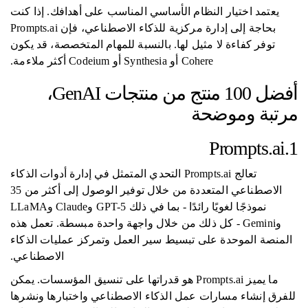
يعتمد اختيار النظام الأساسي المناسب على أهدافك. إذا كنت
بحاجة إلى إدارة مركزية للذكاء الاصطناعي، فإن Prompts.ai
توفر كفاءة لا مثيل لها. بالنسبة للمهام المتخصصة، قد يكون
Cohere أو Synthesia أو Codeium أكثر ملاءمة.
أفضل 100 منتج من منتجات GenAI،
مرتبة وموضحة
1.Prompts.ai
تعالج Prompts.ai التحدي المتمثل في إدارة أدوات الذكاء
الاصطناعي المتعددة من خلال توفير الوصول إلى أكثر من 35
نموذجًا لغويًا رائدًا - بما في ذلك GPT-5 وClaude وLLaMA
وGemini - كل ذلك من خلال واجهة واحدة مبسطة. تعمل هذه
المنصة الموحدة على تبسيط سير العمل وتمركز عمليات الذكاء
الاصطناعي.
ما يميز Prompts.ai هو قدراتها على تنسيق المؤسسات. يمكن
للفرق إنشاء مسارات عمل الذكاء الاصطناعي واختبارها ونشرها