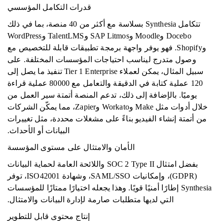
قدرات التكامل المؤسسي
تتكامل Synthesia بسلاسة مع أكثر من 40 منصة، بما في ذلك
Docebo وMoodle وSAP Litmos وTalentLMS وWordPress
وShopify. فهو يوفر واجهة برمجة تطبيقات قابلة للتخصيص مع
وصول متدرج ليناسب احتياجات المؤسسات المختلفة. على
سبيل المثال، يمكن لعملاء Tier 1 Enterprise تنفيذ ما يصل إلى
120 عملية كتابة في الدقيقة والتعامل مع 80000 عملية قراءة
يوميًا. بالإضافة إلى ذلك، تدعم المنصة أتمتة سير العمل من
خلال أدوات مثل Make وWorkato وZapier، مما يمكّن الشركات
من أتمتة إنشاء الفيديو بناءً على مشغلات محددة، مثل تغييرات
البيانات أو الأحداث.
الأمان والامتثال على مستوى المؤسسة
بفضل امتثال SOC 2 Type II واللائحة العامة لحماية البيانات
(GDPR)، وإمكانيات SAML/SSO، وشهادة ISO42001، توفر
Synthesia إطارًا أمنيًا قويًا. وهذا يجعله اختيارًا ممتازًا للمؤسسات
التي لديها متطلبات صارمة لإدارة البيانات والامتثال.
إنتاج محتوى قابل للتطوير