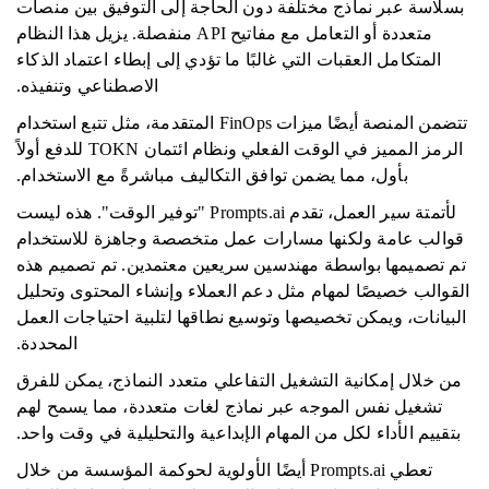
بسلاسة عبر نماذج مختلفة دون الحاجة إلى التوفيق بين منصات
متعددة أو التعامل مع مفاتيح API منفصلة. يزيل هذا النظام
المتكامل العقبات التي غالبًا ما تؤدي إلى إبطاء اعتماد الذكاء
الاصطناعي وتنفيذه.
تتضمن المنصة أيضًا ميزات FinOps المتقدمة، مثل تتبع استخدام
الرمز المميز في الوقت الفعلي ونظام ائتمان TOKN للدفع أولاً
بأول، مما يضمن توافق التكاليف مباشرةً مع الاستخدام.
لأتمتة سير العمل، تقدم Prompts.ai "توفير الوقت". هذه ليست
قوالب عامة ولكنها مسارات عمل متخصصة وجاهزة للاستخدام
تم تصميمها بواسطة مهندسين سريعين معتمدين. تم تصميم هذه
القوالب خصيصًا لمهام مثل دعم العملاء وإنشاء المحتوى وتحليل
البيانات، ويمكن تخصيصها وتوسيع نطاقها لتلبية احتياجات العمل
المحددة.
من خلال إمكانية التشغيل التفاعلي متعدد النماذج، يمكن للفرق
تشغيل نفس الموجه عبر نماذج لغات متعددة، مما يسمح لهم
بتقييم الأداء لكل من المهام الإبداعية والتحليلية في وقت واحد.
تعطي Prompts.ai أيضًا الأولوية لحوكمة المؤسسة من خلال