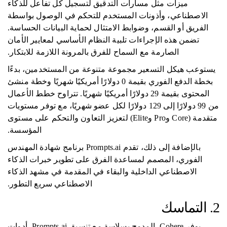
ميزات مثل مسارات التدقيق لتسجيل كل تفاعل للذكاء
الاصطناعي، وأذونات المستخدم للتحكم في الوصول بواسطة
الفريق أو القسم، وضوابط الامتثال لحماية البيانات الحساسة.
تضمن هذه الإجراءات تلبية النظام الأساسي لمعايير الأمان
الصارمة مع السماح للفرق بالمرونة اللازمة للابتكار.
يستوعب هيكل التسعير مجموعة متنوعة من المستخدمين، بدءًا
بخطة الدفع الفوري بقيمة 0 دولارًا أمريكيًا شهريًا وخطة منشئ
المحتوى بقيمة 29 دولارًا أمريكيًا شهريًا. تتراوح خطط الأعمال
من 99 دولارًا إلى 129 دولارًا لكل عضو شهريًا، مع توفر مستويات
متقدمة (Core وPro وElite) لتعزيز التعاون والتحكم على مستوى
المؤسسة.
بالإضافة إلى ذلك، تقدم Prompts.ai برنامج شهادة المهندس
الفوري، المصمم لمساعدة الفرق على تطوير خبرات الذكاء
الاصطناعي الداخلية والبقاء في المقدمة في مشهد الذكاء
الاصطناعي سريع التطور.
2. التماسك
يوفر Cohere، المدمج بسلاسة مع تنسيق Prompts.ai، أدوات