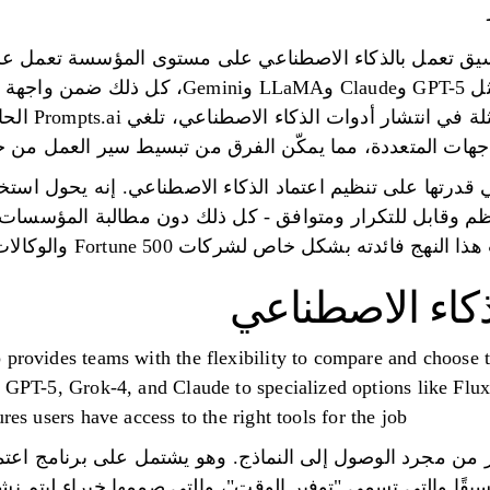
 منصة تنسيق تعمل بالذكاء الاصطناعي على مستوى المؤسسة تعمل
35 نموذجًا لغويًا كبيرًا رائدًا، مثل GPT-5 وude
المشكلة المتز
جهات المتعددة، مما يمكّن الفرق من تبسيط سير العمل من خ
ي قدرتها على تنظيم اعتماد الذكاء الاصطناعي. إنه يحول استخ
م وقابل للتكرار ومتوافق - كل ذلك دون مطالبة المؤسسات 
شكل خاص لشركات Fortune 500 والوكالات الإبداعية والمؤسسات البحثية.
ذكاء الاصطناعي
 provides teams with the flexibility to compare and choose 
e GPT-5, Grok-4, and Claude to specialized options like Flux
res users have access to the right tools for the job.
Prom يقدم أكثر من مجرد الوصول إلى النماذج. وهو يشتمل على برنامج
قًا والتي تسمى "توفير الوقت"، والتي صممها خبراء ليتم نشره