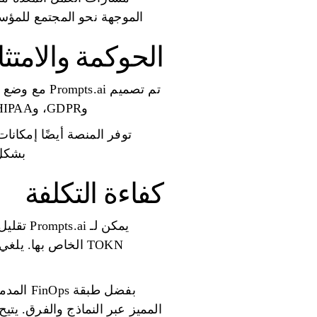
الموجهة نحو المجتمع للمؤس
الحوكمة والامتث
وGDPR، وHIPAA، مما يجعله مثاليًا لصناعات مثل الرعاية الصحية والتمويل التي تتطلب التزامًا تنظيميًا صارمًا.
توفر المنصة أيضًا إمكانا
بشكل 
كفاءة التكلفة
TOKN الخاص بها. ي
بفضل طب
المميز عبر النماذج والفرق. يتي