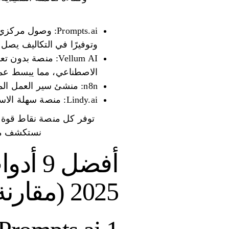
وتوفيرًا في التكاليف يصل إلى 98% من خلال نظام الائتمان TOKN 
Vellum AI: منصة 
الاصطناعي، مما يبسط عمل
n8n: منشئ سير العمل المرئي مفتوح المصدر مع عمليات تكامل واسعة النطاق وبنية قابلة للتطوير.
Lindy.ai: منصة سهلة الاستخدام لإنشاء وإدارة وكلاء الذكاء الاصطناعي المستقلين دون الحاجة إلى البرمجة.
توفر كل منصة نقاط قوة فر
نستكشف ميز
أفضل 
2025 (مقارنة متعمقة)