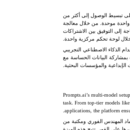
 على تبسيط الوصول إلى أكثر من
Cla وLLaMA وGemini، كل ذلك ضمن واجهة واحدة موحدة. من خلال معالجة
ايدة المتمثلة في انتشار أدوات الذكاء الاصطناعي، تلغي Prompts.ai الحاجة إلى التوفيق بين الاشتراكات
لال لوحة تحكم مركزية واحدة.
دام الذكاء الاصطناعي التجريبي
بمشاركة البيانات الحساسة مع
Prompts.ai’s multi-model setup
task. From top-tier models lik
applications, the platform ensu
 اعتماد المهندس الفوري ومكتبة من
ا على الفور. تتيح هذه الميزة