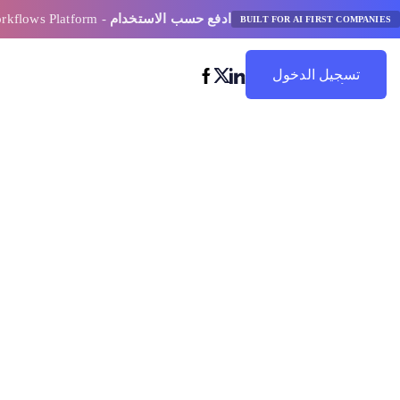
ادفع حسب الاستخدام
- AI Model Orchestration and Workflows Platform
BUILT FOR AI FIRST COMPANIES
تسجيل الدخول
ابدأ في التوفير
منصات سير الع
المدعومة بالذكا