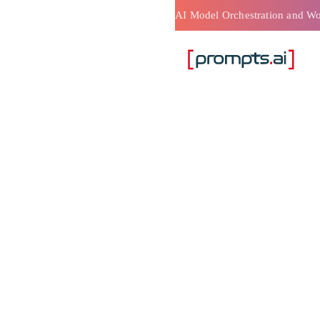
ت سير
صطناعي