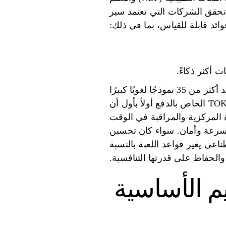
خفض التكاليف. تحقق الشركات التي تعتمد سير
ائد قابلة للقياس، بما في ذلك:
 أكثر ذكاءً.
تعمل الأنظمة الأساسية مثل Prompts.ai على تبسيط اعتماد الذكاء الاصطناعي من خلال توحيد أكثر من 35 نموذجًا لغويًا كبيرًا
(على سبيل المثال، GPT-5، وClaude، وLLaMA) في نظام واحد آمن. يمكن لنظام ائتمان TOKN الخاص بالدفع أولاً بأول أن
تعمل ميزات مثل الإدارة المركزية والمراقبة في الوقت
بسرعة وأمان. سواء كان تحسين
ناعي يغير قواعد اللعبة بالنسبة
الحفاظ على قدرتها التنافسية.
م الأساسية