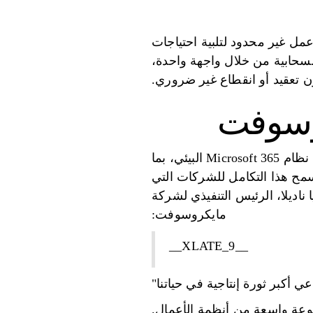
ر محدودة، وما يصل إلى 99 متعاونًا، وسير عمل غير محدود لتلبية احتياجات
لسحابية من خلال واجهة واحدة،
يوفر Microsoft Copilot Studio نظامًا أساسيًا منخفض التعليمات البرمجية مدمجًا بسلاسة في نظام Microsoft 365 البيئي، بما
ات مثل Teams وSharePoint وPower Platform وDynamics 365 وAzure. يسمح هذا التكامل للشركات التي
كما قال ساتيا ناديلا، الرئيس التنفيذي لشركة
مايكروسوفت:
__XLATE_9__
ي أكبر ثورة إنتاجية في حياتنا"
وعة واسعة من أنظمة الأعمال.