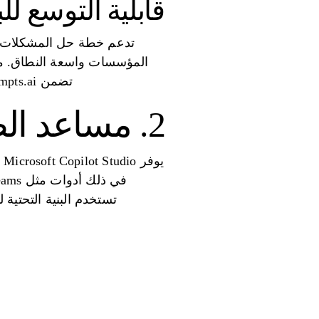
قابلية التوسع لل
المؤسسات واسعة النطاق. من 
تضمن Prompts.ai للفرق والنماذج والمستخدمين إمكانية توسيع العمليات دون تعقيد أو انقطاع غير ضروري.
2. مساعد الطيار والنسيج من مايكروسوفت