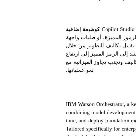
يبدأ سعر Microsoft Power Automate بحوالي 15 دولارًا لكل مستخدم شهريًا، مع توفر برنامج Copilot Studio كوظيفة إضافية
سوم على الرموز المميزة، أو طلبات واجهة
تقليل تكاليف التطوير من خلال
 التسعير المستند إلى الرمز المميز إلى ارتفاع
ليف وتجنب تجاوز الميزانية مع
نمو عملياتها.
IBM Watson Orchestrator, a key
combining model development wi
tune, and deploy foundation mod
Tailored specifically for ente