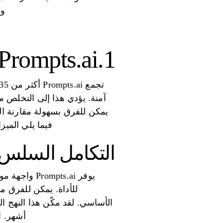
وق
1.Prompts.ai
آمنة. يؤدي هذا إلى التخلص م
يمكن للفرق بسهولة مقارنة الن
فيما يلي الميزات البارزة التي تجعل pts.ai
التكامل السلس 
يوفر pts.ai
للأداة. يمكن للفرق مق
الأساسي. لقد مكّن هذا النهج
أشهر. اعترفت GenAI.Works بـ Prompts.ai ك