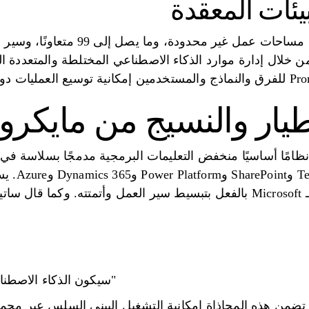
بيئات المعقدة
تدعم خطة حل المشكلات مساحات عمل غي
خلال إدارة موارد الذكاء الاصطناعي المختلطة والمتعددة ا
في ذلك أدو
تستخدم البنية التحتية لـ Microsoft بالفعل بتبسيط سير العمل وأتمتته. و
"سيكون الذكاء الاصطناع
تضمن هذه المحاذاة إمكانية التشغيل البيني السلس عبر مجم