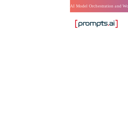
ة في
 قيادة