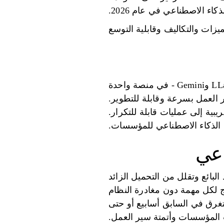
ء الاصطناعي في عام 2026.
تجمع Prompts.ai أكثر من 35 نموذجًا للذكاء الاصطناعي - بما في ذلك GPT وClaude وLLaMA وGemini - في منصة واحدة
 العمل بسرعة وقابلة للتطوير.
بية إلى عمليات قابلة للتكرار.
اعي
ييد البائع وتقلل من التحميل الزائد
ذج لكل مهمة دون مغادرة النظام
غرق في السابق أسابيع أو حتى