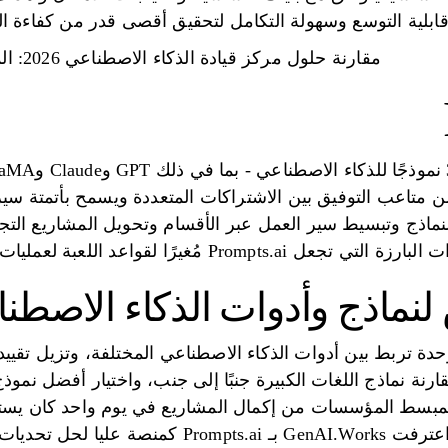
ابلية التوسع وسهولة التكامل لتحقيق أقصى قدر من كفاءة الذكا
مقارنة حلول مركز قيادة الذكاء الاصطناعي 2026: الميزات والتكاليف وقابلية التوسع
ن متاعب التوفيق بين الاشتراكات المتعددة ويسمح بأتمتة سير
ماذج وتبسيط سير العمل عبر الأقسام وتحويل المشاريع التجري
Prom مُغيرًا لقواعد اللعبة لعمليات الذكاء الاصطناعي للمؤسسات.
لنماذج وأدوات الذكاء الاصطن
Prom واجهة موحدة تربط بين أدوات الذكاء الاصطناعي المختلفة، وتزيل تق
ارنة نماذج اللغات الكبيرة جنبًا إلى جنب، واختيار أفضل نمو
 المبسط المؤسسات من إكمال المشاريع في يوم واحد كان يست
منصة عليا لحل تحديات المؤسسات وأتمتة سير العمل.