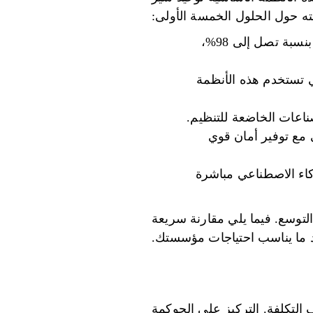
ه حول الحلول الخمسة الأولى:
Prompts.ai: يمكنك الوصول إلى أكثر من 35 نموذجًا للذكاء الاصطناعي، وخفض التكاليف بنسبة تصل إلى 98%،
سلاسة مع Microsoft 365 وAzure للشركات التي تستخدم هذه الأنظمة
على تبسيط عمليات الذكاء الاصطناعي ضمن نظام AWS البيئي مع توفير أمان قوي
G، حيث يربط سير عمل الذكاء الاصطناعي مباشرة
التوسع. فيما يلي مقارنة سريعة
 ما يناسب احتياجات مؤسستك.
ف التكلفة. التركيز على الحوكمة