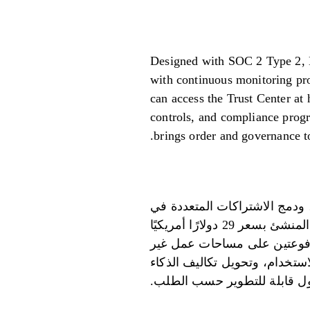
Designed with SOC 2 Type 2, H
202, with continuous monitoring provided by Vanta. Enterprises
can access the Trust Center at h
controls, and compliance progre
brings order and governance t
Prompt على خفض النفقات المتعلقة بالذكاء الاصطناعي بنسبة تصل إلى 98%، ودمج الاشتراكات المتعددة في
منصة واحدة. يبدأ السعر من 0 دولارًا أمريكيًا شهريًا لطبقة الدفع الفوري، مع توفر خطة المنشئ بسعر 29 دولارًا أمريكيًا
لتا الخطتين المدفوعتين على مساحات عمل غير
 ذلك، يسمح نظام رصيد TOKN للفرق بتجميع الاستخدام، وتحويل تكاليف الذكاء
لول قابلة للتطوير حسب الطلب.