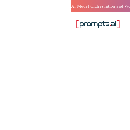
 للغاية
ء