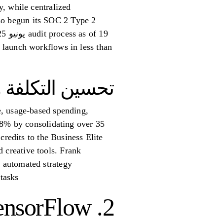
, while centralized
also begun its SOC 2 Type 2
 launch workflows in less than
تحسين التكلفة 
e, usage-based spending,
98% by consolidating over 35
credits to the Business Elite
creative tools. Frank
 automated strategy
tasks.
2. TensorFlow الممتد (TFX)