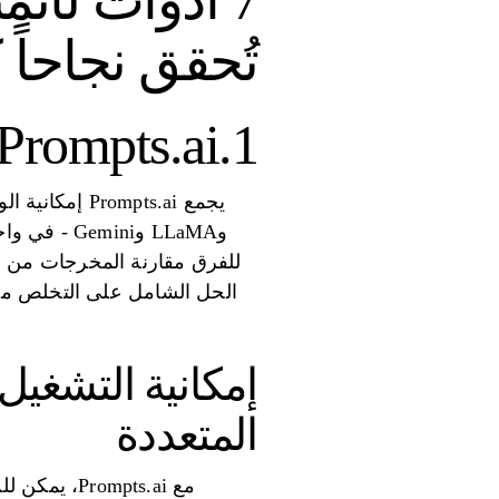
7 أدوات لأت
تُحقق نجاحاً 
1.Prompts.ai
وLLaMA وni
للفرق مقارنة المخرجات من مخ
الحل الشامل على التخلص من ا
إمكانية التشغيل
المتعددة