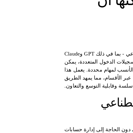
نها أن
يجمع Prompts.ai إمكانية الوصول إلى أكثر من 35 نموذجًا من أفضل نماذج الذكاء الاصطناعي - بما في ذلك GPT وClaude
ات وتسجيلات الدخول المتعددة، يمكن
الأنسب لمهام محددة. يعمل هذا
 عبر الأقسام، مما يمهد الطريق
 سلسة وقابلية التوسع والتعاون.
صطناعي
من 35 نموذجًا للذكاء الاصطناعي دون الحاجة إلى إدارة حسابات