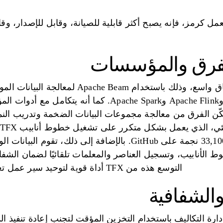
مل كرمز، فإنه يصبح أكثر قابلية للصيانة، وقابل للإصدار، وقا
للفرق والمؤسسات
تم تصميم TFX على نطاق واسع، وذلك باستخدام 
Vertex AI ، مما يمكّن الفرق من معالجة مجموعات البيانات الضخمة وتدر
 الأنابيب، وتسجيل العناصر والمعلمات تلقائيًا لضمان الشفافي
التوسع هذه من TFX أداة قوية لتوحيد سير عمل تعلم الآلة المعقد في نظام فعال.
والشفافية
على إدارة التكاليف باستخدام التخزين المؤقت لتجنب إعادة تنفيذ 