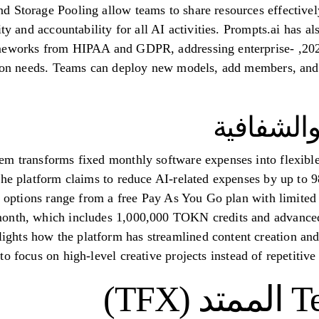
 Storage Pooling allow teams to share resources effectively
ity and accountability for all AI activities. Prompts.ai has 
audit process as of 19 يونيو 2025, m HIPAA and GDPR, addressing enterprise
ction needs. Teams can deploy new models, add members, and
والشفافية
em transforms fixed monthly software expenses into flexibl
The platform claims to reduce AI-related expenses by up to 
g options range from a free Pay As You Go plan with limited 
onth, which includes 1,000,000 TOKN credits and advanced 
hts how the platform has streamlined content creation and
 focus on high-level creative projects instead of repetitive 