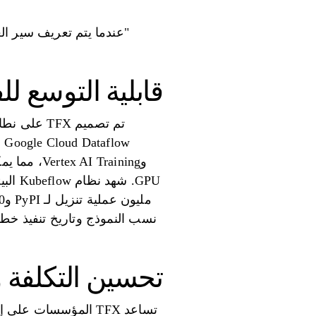
"عندما يتم تعريف سير الع
قابلية التوسع 
وTraining
نسب النموذج وتاريخ تنفيذ خطوط
تحسين التكلفة 
تساعد TFX المؤسسات 