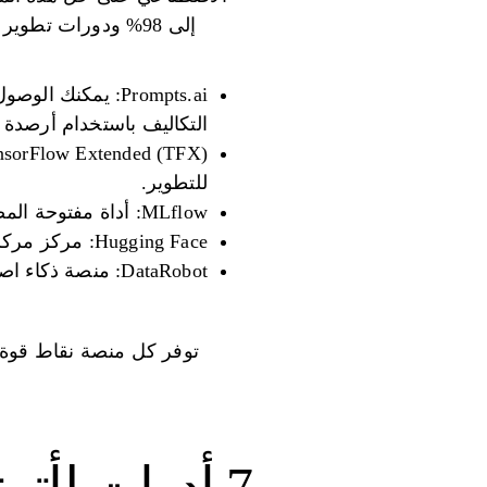
التكاليف باستخدام أرصدة TOKN المرنة.
للتطوير.
MLflow: أداة مفتوحة المصدر لتتبع نماذج الذكاء الاصطناعي ونشرها وإدارتها عبر أكثر من 40 إطار عمل.
Hugging Face: مركز مركزي يقدم ملايين النماذج ومجموعات البيانات وخيارات النشر السهلة.
DataRobot: منصة ذكاء اصطناعي شاملة للنشر السريع والحوكمة وقابلية التوسع المؤسسي.
توفر كل منصة نقاط قوة فر