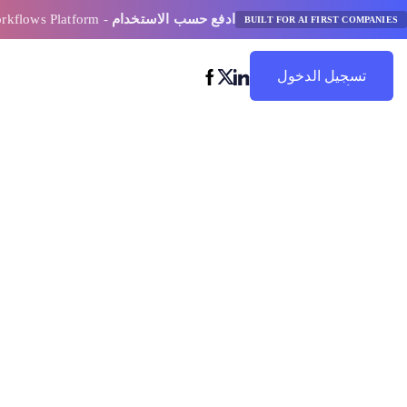
ادفع حسب الاستخدام
- AI Model Orchestration and Workflows Platform
BUILT FOR AI FIRST COMPANIES
تسجيل الدخول
ابدأ في التوفير
منصات موصى بها
لسير عمل الذكا