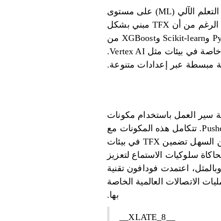
TensorFlow Extended (TFX) عبارة عن نظام أساسي شامل مصمم لنشر خطوط أنابيب التعلم الآلي (ML) على مستوى
الإنتاج، والتي تغطي كل شيء بدءًا من التحقق من صحة البيانات وحتى تقديم النماذج. على الرغم من أن TFX مبني بشكل
أساسي على TensorFlow، إلا أنه يدعم سير العمل الذي يتضمن أطر عمل أخرى مثل PyTorch وScikit-learn وXGBoost من
خلال النقل بالحاويات. تسمح هذه المرونة للفرق بإدارة مشاريع الأطر المختلطة بسلاسة، خاصة في بيئات مثل Vertex AI.
تة مبسطة عبر إعدادات متنوعة.
 فهو يقوم بأتمتة سير العمل باستخدام مكونات
تم إنشاؤها مسبقًا مثل exampleGen وStatsativeGen وTransform وTrainer وEvaluator وPusher. تتكامل هذه المكونات مع
منسقات مثل Apache Airflow وKubeflow Pipelines وApache Beam، مما يجعل من السهل تضمين TFX في بيئات
 على سبيل المثال، في أكتوبر 2023، استفادت Spotify من TFX وTF-Agents لمحاكاة سلوكيات الاستماع لتعزيز
وبالمثل، اعتمدت فودافون تقنية
إدارة البيانات عبر عمليات الاتصالات العالمية الخاصة
بها.
__XLATE_8__