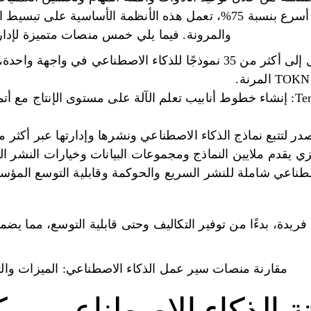
إلى 98% ودورات تطوير أسرع بنسبة 75%، تعمل هذه الأنظمة الأساسي
والمرونة. فيما يلي خمس منصات متميزة لإدار
Prompts.ai: يمكنك الوصول إلى أكثر من 35 نموذجًا للذكاء الاصطناعي 
TensorFlow Extended (TFX): إنشاء خطوط أنابيب تعلم الآلة على مستوى الإنتاج 
يدة، بدءًا من توفير التكاليف وحتى قابلية التوسع، مما يضم
مقارنة منصات سير عمل الذكاء الاصطناعي: الميزات وال