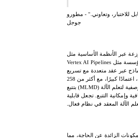
بل للاختبار، وتعاوني." - مطورو
جوجل
Apache Beam لمعالجة البيانات الموزعة عبر الأنظمة الأساسية مثل
Google Cloud Dataflow وApache Flink وApache Spark. كما أنه يتكامل مع أدوات المؤسسة مثل Vertex AI Pipelines
يب النماذج عبر عقد متعددة مع تسريع
GPU. شهد نظام Kubeflow البيئي، الذي يعمل بشكل متكرر على تشغيل خطوط أنابيب TFX، اعتمادًا كبيرًا، مع أكثر من 258
مليون عملية تنزيل لـ PyPI و33,100 نجمة على GitHub. بالإضافة إلى ذلك، تقوم البيانات الوصفية لتعلم الآلة (MLMD) بتتبع
ة وإمكانية التتبع. تجعل قابلية
المكونات الزائدة عن الحاجة، مما