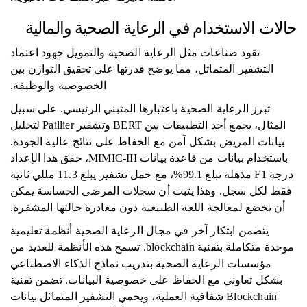
حالات الاستخدام في الرعاية الصحية والمالية
تقود صناعات مثل الرعاية الصحية والتمويل جهود اعتماد
التشفير المتماثل، مما يوضح قدرتها على تحقيق التوازن بين
الخصوصية والوظيفة.
تبرز الرعاية الصحية باعتبارها المتبني الرئيسي. على سبيل
المثال، يجمع أحد التطبيقات بين BERT وتشفير Paillier لتحليل
بيانات المريض بشكل آمن مع الحفاظ على نتائج عالية الجودة.
باستخدام بيانات من قاعدة بيانات MIMIC-III، حقق هذا الإعداد
درجة F1 مذهلة تبلغ 99.1%، مع حمل تشفير يبلغ 11.3 مللي ثانية
فقط لكل سجل. وهذا يثبت أن سجلات المرضى الحساسة يمكن
أن تخضع لمعالجة اللغة الطبيعية دون مغادرة حالتها المشفرة.
يتضمن ابتكار آخر في مجال الرعاية الصحية أنظمة تعليمية
موحدة متكاملة بتقنية blockchain. تسمح هذه الأنظمة للعديد من
مؤسسات الرعاية الصحية بتدريب نماذج الذكاء الاصطناعي
بشكل تعاوني مع الحفاظ على خصوصية البيانات. تضمن تقنية
Blockchain شفافية العملية، ويحمي التشفير المتماثل بيانات