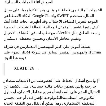
المريض أثناء العمليات الحسابية.
الخدمات المالية هي قطاع آخر يتبنى هذه التكنولوجيا. على سبيل
المثال، تستخدم SWIFT وGoogle Cloud الذكاء الاصطناعي
الموحد لتعزيز اكتشاف الاحتيال. وقد أظهرت أبحاث IBM أيضًا
كيف يتيح التشفير المتماثل المعالجة الفعالة للشبكات العصبية
واسعة النطاق مثل AlexNet، مع تطبيقات في اكتشاف الاحتيال
وتقييم مخاطر الائتمان وتحسين محفظة الاستثمار.
يسلط أنتوني بتلر، كبير المهندسين المعماريين في شركة
Humain والمهندس المتميز السابق في شركة IBM، الضوء على
قيمة هذا النهج:
__XLATE_26__
"إنها تتيح أشكال الحفاظ على الخصوصية من الاستعانة بمصادر
خارجية والتي تتضمن بيانات مالية حساسة، مثل الكشف عن
الاحتيال القائم على السحابة، أو تقييم مخاطر الائتمان، أو حلول
التكنولوجيا التنظيمية/التكنولوجية الإشرافية، أو حتى تحسين
المحفظة الاستثمارية. وهذا يمكن أن يقلل من التكلفة الحدية