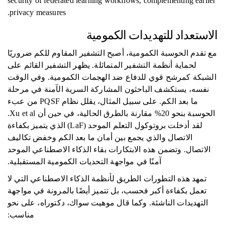
security of federated learning workflows, complementing earlier
privacy measures.
الاستعداد للتهديدات الكمومية
مع تقدم الحوسبة الكمومية، أصبح التشفير المقاوم للكم ضروريًا
لحماية أنظمة التشفير المتماثلة. يظهر التشفير القائم على
الشبكة كمرشح قوي للدفاع ضد الهجمات الكمومية. وفي الوقت
نفسه، يستكشف الباحثون المشاركة السرية الآمنة في مرحلة
ما بعد الكم. على سبيل المثال، يقلل نظام PQSF من عبء
الحوسبة بنحو 20% مقارنة بالطرق الحالية، في حين أن Xu et al.
لقد أدخلت بروتوكول التعلم الموحد (LaF) الذي يتميز بكفاءة
الاتصال والذي يجمع بين أمان ما بعد الكم وخفض تكاليف
الاتصال. وتضمن هذه الابتكارات بقاء الذكاء الاصطناعي الموحد
آمنًا في مواجهة التحديات الكمومية المستقبلية.
تمهد هذه التطورات الطريق لأنظمة الذكاء الاصطناعي التي لا
تعمل بكفاءة أكبر فحسب، بل تتميز أيضًا بالمرونة في مواجهة
التهديدات الناشئة. وكما قال موهيت سواك، دكتوراه، على نحو
مناسب: