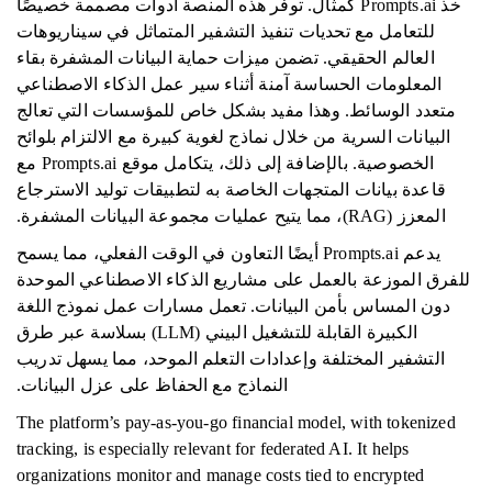
خذ Prompts.ai كمثال. توفر هذه المنصة أدوات مصممة خصيصًا
للتعامل مع تحديات تنفيذ التشفير المتماثل في سيناريوهات
العالم الحقيقي. تضمن ميزات حماية البيانات المشفرة بقاء
المعلومات الحساسة آمنة أثناء سير عمل الذكاء الاصطناعي
متعدد الوسائط. وهذا مفيد بشكل خاص للمؤسسات التي تعالج
البيانات السرية من خلال نماذج لغوية كبيرة مع الالتزام بلوائح
الخصوصية. بالإضافة إلى ذلك، يتكامل موقع Prompts.ai مع
قاعدة بيانات المتجهات الخاصة به لتطبيقات توليد الاسترجاع
المعزز (RAG)، مما يتيح عمليات مجموعة البيانات المشفرة.
يدعم Prompts.ai أيضًا التعاون في الوقت الفعلي، مما يسمح
للفرق الموزعة بالعمل على مشاريع الذكاء الاصطناعي الموحدة
دون المساس بأمن البيانات. تعمل مسارات عمل نموذج اللغة
الكبيرة القابلة للتشغيل البيني (LLM) بسلاسة عبر طرق
التشفير المختلفة وإعدادات التعلم الموحد، مما يسهل تدريب
النماذج مع الحفاظ على عزل البيانات.
The platform’s pay-as-you-go financial model, with tokenized
tracking, is especially relevant for federated AI. It helps
organizations monitor and manage costs tied to encrypted