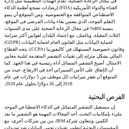
في مجال الرعاية الصحية، تقدم الهيئات التنظيمية مثل إدارة
الغذاء والدواء الأمريكية (FDA) إرشادات تشجع أنظمة الذكاء
الاصطناعي المتوافقة مع الخصوصية. ومن المتوقع أن ينمو
التعلم الموحد، الذي يضمن بقاء بيانات المرضى في الموقع،
بنسبة 400% في مجال الرعاية الصحية على مدى السنوات
الثلاث المقبلة. وبالمثل، مع اعتماد البلدان لقوانين أكثر صرامة
لحماية البيانات مثل القانون العام لحماية البيانات (GDPR)
وقانون خصوصية المستهلك في كاليفورنيا (CCPA)، يتجه القطاع
المالي بشكل متزايد إلى تقنيات التشفير المتقدمة لتلبية معايير
الامتثال. أصبح التشفير المتماثل أداة رئيسية في هذا الجهد. كما
أن الإنفاق على الأمن السيبراني آخذ في الارتفاع، حيث من
المتوقع أن تقفز ميزانيات كل موظف من 5 دولارات في عام
2018 إلى 26 دولارًا بحلول عام 2028.
الفرص البحثية
إن مستقبل التشفير المتماثل في الذكاء الاصطناعي الموحد
مليء بإمكانيات البحث. أحد المجالات المهمة هو التشفير ما بعد
الكمي. وتتعاون شركة IBM، من بين شركات أخرى، مع
المؤسسات البحثية لتطوير تقنيات تحمي البيانات ضد تهديدات