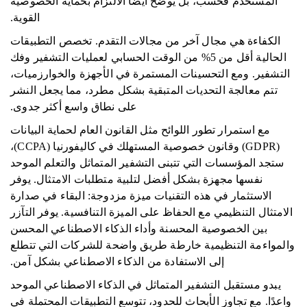
المستخدم فحسب، بل يوضح أيضًا الالتزام بحماية الخصوصية
القوية.
الكفاءة هي مجال آخر من مجالات التقدم. تخصص التطبيقات
الحالية أقل من 5% من الوقت الحسابي لعمليات التشفير وفك
التشفير. ومع التحسينات المستمرة في الأجهزة والخوارزميات،
تتم معالجة التحديات المتبقية بشكل مطرد، مما يجعل النشر
على نطاق واسع أكثر جدوى.
مع استمرار تطور اللوائح مثل القانون العام لحماية البيانات
(GDPR) وقانون خصوصية المستهلك في كاليفورنيا (CCPA)،
ستجد المؤسسات التي تتبنى التشفير المتماثل والتعلم الموحد
نفسها مجهزة بشكل أفضل لتلبية متطلبات الامتثال. يوفر
الاستثمار في هذه التقنيات ميزة مزدوجة: البقاء في صدارة
الامتثال التنظيمي مع الحفاظ على الميزة التنافسية. يوفر التآزر
بين الخصوصية المحسنة وأداء الذكاء الاصطناعي المحسن
والمواءمة التنظيمية خارطة طريق واضحة للشركات التي تتطلع
إلى الاستفادة من الذكاء الاصطناعي بشكل آمن.
يبدو مستقبل التشفير المتماثل في الذكاء الاصطناعي الموحد
واعدًا. مع تجاوز الأبحاث للحدود، تتوسع التطبيقات المحتملة في