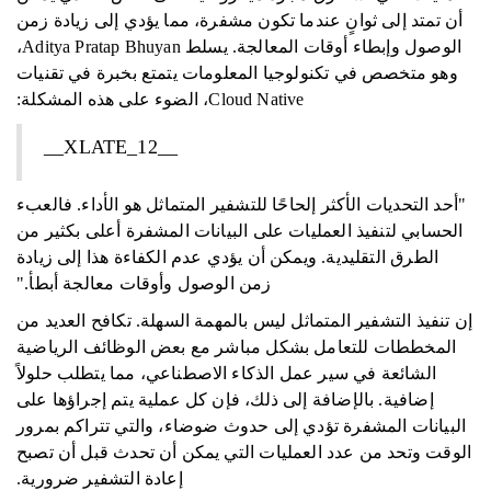
أن تمتد إلى ثوانٍ عندما تكون مشفرة، مما يؤدي إلى زيادة زمن
الوصول وإبطاء أوقات المعالجة. يسلط Aditya Pratap Bhuyan،
وهو متخصص في تكنولوجيا المعلومات يتمتع بخبرة في تقنيات
Cloud Native، الضوء على هذه المشكلة:
__XLATE_12__
"أحد التحديات الأكثر إلحاحًا للتشفير المتماثل هو الأداء. فالعبء
الحسابي لتنفيذ العمليات على البيانات المشفرة أعلى بكثير من
الطرق التقليدية. ويمكن أن يؤدي عدم الكفاءة هذا إلى زيادة
زمن الوصول وأوقات معالجة أبطأ."
إن تنفيذ التشفير المتماثل ليس بالمهمة السهلة. تكافح العديد من
المخططات للتعامل بشكل مباشر مع بعض الوظائف الرياضية
الشائعة في سير عمل الذكاء الاصطناعي، مما يتطلب حلولاً
إضافية. بالإضافة إلى ذلك، فإن كل عملية يتم إجراؤها على
البيانات المشفرة تؤدي إلى حدوث ضوضاء، والتي تتراكم بمرور
الوقت وتحد من عدد العمليات التي يمكن أن تحدث قبل أن تصبح
إعادة التشفير ضرورية.