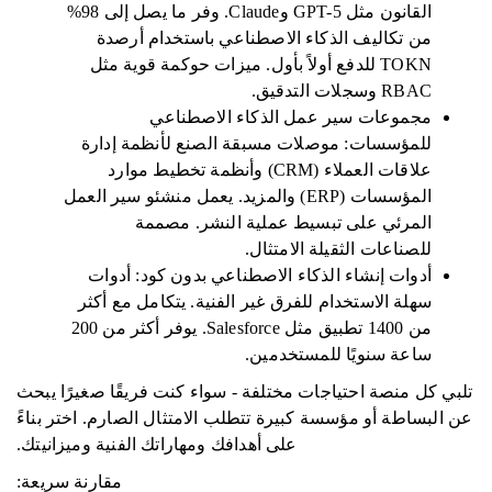
القانون مثل GPT-5 وClaude. وفر ما يصل إلى 98%
من تكاليف الذكاء الاصطناعي باستخدام أرصدة
TOKN للدفع أولاً بأول. ميزات حوكمة قوية مثل
RBAC وسجلات التدقيق.
مجموعات سير عمل الذكاء الاصطناعي
للمؤسسات: موصلات مسبقة الصنع لأنظمة إدارة
علاقات العملاء (CRM) وأنظمة تخطيط موارد
المؤسسات (ERP) والمزيد. يعمل منشئو سير العمل
المرئي على تبسيط عملية النشر. مصممة
للصناعات الثقيلة الامتثال.
أدوات إنشاء الذكاء الاصطناعي بدون كود: أدوات
سهلة الاستخدام للفرق غير الفنية. يتكامل مع أكثر
من 1400 تطبيق مثل Salesforce. يوفر أكثر من 200
ساعة سنويًا للمستخدمين.
تلبي كل منصة احتياجات مختلفة - سواء كنت فريقًا صغيرًا يبحث
عن البساطة أو مؤسسة كبيرة تتطلب الامتثال الصارم. اختر بناءً
على أهدافك ومهاراتك الفنية وميزانيتك.
مقارنة سريعة: