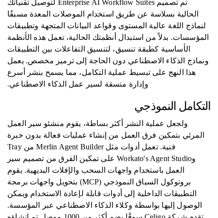
تم تصميم Enterprise AI Workflow Suites لتوصيل تقنياتك
الحالية بسلاسة عن طريق استخدام الموصلات المعدة مسبقًا
لنماذج اللغة عالية المستوى وقواعد البيانات المتجهة وتطبيقات
المؤسسات. بدلاً من استبدال أنظمتك الحالية، تعمل هذه الأنظمة
الأساسية كطبقة تنسيق، لتنسيق التفاعلات بين التطبيقات
ونماذج الذكاء الاصطناعي دون الحاجة إلى ترميز مخصص. يعمل
هذا النهج على تبسيط عملية التكامل، مما يسمح بنشر أسرع
وإدارة متسقة لسير عمل الذكاء الاصطناعي.
التكامل النموذجي
ولجعل عملية النشر أكثر بساطة، يقوم منشئو سير العمل
المرئي بتمكين فرق العمل من إنشاء عمليات فعالة بدون خبرة
فنية. تعمل أدوات مثل Merlin Agent Builder من Tray
وWorkato's Agent Studio على تمكين الفرق من تصميم سير
العمل باستخدام واجهات السحب والإفلات البديهية. يقوم
بروتوكول السياق النموذجي (MCP) بتحويل واجهات برمجة
التطبيقات الداخلية إلى أدوات قابلة لإعادة الاستخدام ويمكن
الوصول إليها بواسطة وكلاء الذكاء الاصطناعي عبر المؤسسة.
تقدم شركة Celigo سوقًا يضم أكثر من 1000 موصل تم إنشاؤه