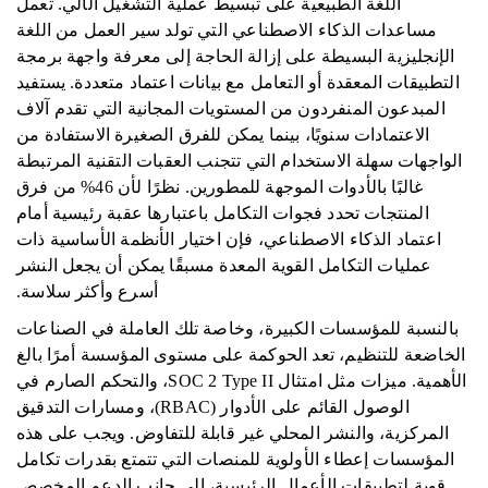
اللغة الطبيعية على تبسيط عملية التشغيل الآلي. تعمل
مساعدات الذكاء الاصطناعي التي تولد سير العمل من اللغة
الإنجليزية البسيطة على إزالة الحاجة إلى معرفة واجهة برمجة
التطبيقات المعقدة أو التعامل مع بيانات اعتماد متعددة. يستفيد
المبدعون المنفردون من المستويات المجانية التي تقدم آلاف
الاعتمادات سنويًا، بينما يمكن للفرق الصغيرة الاستفادة من
الواجهات سهلة الاستخدام التي تتجنب العقبات التقنية المرتبطة
غالبًا بالأدوات الموجهة للمطورين. نظرًا لأن 46% من فرق
المنتجات تحدد فجوات التكامل باعتبارها عقبة رئيسية أمام
اعتماد الذكاء الاصطناعي، فإن اختيار الأنظمة الأساسية ذات
عمليات التكامل القوية المعدة مسبقًا يمكن أن يجعل النشر
أسرع وأكثر سلاسة.
بالنسبة للمؤسسات الكبيرة، وخاصة تلك العاملة في الصناعات
الخاضعة للتنظيم، تعد الحوكمة على مستوى المؤسسة أمرًا بالغ
الأهمية. ميزات مثل امتثال SOC 2 Type II، والتحكم الصارم في
الوصول القائم على الأدوار (RBAC)، ومسارات التدقيق
المركزية، والنشر المحلي غير قابلة للتفاوض. ويجب على هذه
المؤسسات إعطاء الأولوية للمنصات التي تتمتع بقدرات تكامل
قوية لتطبيقات الأعمال الرئيسية، إلى جانب الدعم المخصص