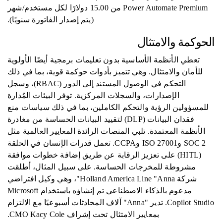
Power Automate Premium من 15.00 دولارًا لكل مستخدم/شهر
(يتم إصدار الفاتورة سنويًا).
الحوكمة والامتثال
تعطي الأنظمة الأساسية بدون تعليمات برمجية أيضًا الأولوية
للأمان والامتثال. وهي تتميز بأدوات حوكمة قوية، بما في ذلك
التحكم في الوصول المستند إلى الدور (RBAC)، وسجل
الإصدارات، والسجلات المركزية. توفر البيئات المُدارة
للمسؤولين الرؤية والتحكم الكاملين، بما في ذلك سياسات منع
فقدان البيانات (DLP) لتقييد البيانات الحساسة من مغادرة
الأنظمة المعتمدة. تلبي المنصات الرائدة المعايير العالمية مثل
SOC 2 وISO 27001 وCCPA. تعمل قدرات الإنسان في الحلقة
(HITL) على تعزيز الرقابة عن طريق إضافة خطوات موافقة
مشروطة للمخرجات الحساسة. على سبيل المثال، أطلقت
شركة Holland America Line "Anna"، وهي وكيل افتراضي
مدعوم بالذكاء الاصطناعي تم إنشاؤه باستخدام Microsoft
Copilot Studio. تدير "Anna" آلاف المحادثات أسبوعيًا مع الالتزام
بمعايير الامتثال تحت إشراف CMO Kacy Cole.