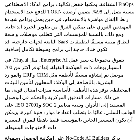
FinOps الشفافة، يمكنها خفض تكاليف برامج الذكاء الاصطناعي
بنسبة تصل إلى 98%. تضمن أرصدة TOKN للدفع عند الاستخدام
ربط الإنفاق مباشرة بالاستخدام، في حين يعمل برنامج شهادة
المهندس الفوري على تمكين الفرق من تطوير الخبرة الداخلية.
ومع ذلك، بالنسبة للمؤسسات التي تتطلب موصلات واسعة
النطاق مبنية مسبقًا لتطبيقات SaaS التابعة لجهات خارجية، قد
تكون هناك حاجة إلى برامج وسيطة تكامل إضافية.
تتفوق مجموعات سير عمل Enterprise AI، مثل Tray.ai، في
السيناريوهات ذات الحوكمة الثقيلة. إنها توفر أكثر من 700
موصل تم إنشاؤه مسبقًا لأنظمة مثل CRM وERP والموارد
البشرية، بالإضافة إلى الوكلاء المحليين لتأمين البيئات
المختلطة. توفر هذه الأنظمة الأساسية ميزات امتثال قوية، بما
في ذلك مسارات التدقيق المركزية والتحكم في الوصول
المستند إلى الأدوار، وتلبية معايير SOC 2 وISO 27001. على
الجانب السلبي، غالبًا ما يتطلب إعدادها موارد فنية كبيرة، ويمكن
أن يكون التسعير الخاص بالمؤسسة فقط باهظًا للفرق الصغيرة
ذات الاحتياجات البسيطة.
يركز No-Code AI Builders على إمكانية الوصول وسهولة