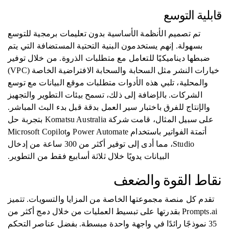
قابلية التوسع
تم تصميم الأنظمة الأساسية بدون تعليمات برمجية للتوسع
بسهولة. إنهم يستخدمون البنية التحتية المستضافة التي يتم
ضبطها ديناميكيًا للتعامل مع متطلبات الذروة. من خلال توفير
خيارات النشر مثل السحابة والسحابة الافتراضية الخاصة (VPC)
والمحلية، تلبي هذه الأدوات متطلبات موقع البيانات مع توسع
الشركات. بالإضافة إلى ذلك، تسمح بيئات التطوير والتجهيز
والإنتاج للفرق باختبار سير العمل بدقة قبل بدء البث المباشر.
على سبيل المثال، قامت شركة Komatsu Australia بتجربة حل
أتمتة الفواتير باستخدام Power Automate وMicrosoft Copilot
Studio، مما أدى إلى توفير أكثر من 300 ساعة من إدخال
البيانات يدويًا خلال ثلاثة أسابيع فقط من التطوير.
نقاط القوة والضعف
تقدم كل منصة مجموعتها الخاصة من المزايا والتسويات. تتميز
Prompts.ai بقدرتها على تبسيط العمليات من خلال دمج أكثر من
35 نموذجًا رائدًا في واجهة واحدة مبسطة. بفضل عناصر التحكم