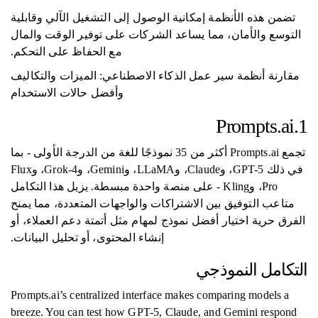
تضمن هذه الأنظمة إمكانية الوصول إلى التشغيل الآلي وقابلية
التوسع والأمان، مما يساعد الشركات على توفير الوقت والمال
مع الحفاظ على التحكم.
مقارنة أنظمة سير عمل الذكاء الاصطناعي: الميزات والتكاليف
وأفضل حالات الاستخدام
1.Prompts.ai
تجمع Prompts.ai أكثر من 35 نموذجًا للغة من الدرجة الأولى - بما
في ذلك GPT-5، وClaude، وLLaMA، وGemini، وGrok-4، وFlux
Pro، وKling - على منصة واحدة مبسطة. يزيل هذا التكامل
متاعب التوفيق بين الاشتراكات والواجهات المتعددة، مما يمنح
الفرق حرية اختيار أفضل نموذج لمهام مثل أتمتة دعم العملاء، أو
إنشاء المحتوى، أو تحليل البيانات.
التكامل النموذجي
Prompts.ai’s centralized interface makes comparing models a
breeze. You can test how GPT-5, Claude, and Gemini respond