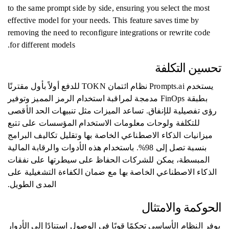
to the same prompt side by side, ensuring you select the most
effective model for your needs. This feature saves time by
removing the need to reconfigure integrations or rewrite code
for different models.
تحسين التكلفة
يستخدم Prompts.ai نظام ائتمان TOKN للدفع أولاً بأول مقترنًا
بطبقة FinOps مدمجة لمراقبة استخدام الرمز المميز وتوفير
رؤى تفصيلية للإنفاق. تساعد الميزات مثل تنبيهات الحد الأقصى
للتكلفة ولوحات معلومات الاستخدام المؤسسات على تتبع
ميزانيات الذكاء الاصطناعي الخاصة بها وتقليل تكاليف البرامج
بنسبة تصل إلى 98%. باستخدام هذه الأدوات والرقابة المالية
المبسطة، يمكن للشركات الحفاظ على سيطرتها على نفقات
الذكاء الاصطناعي الخاصة بها مع ضمان الكفاءة التشغيلية على
المدى الطويل.
الحوكمة والامتثال
يوفر النظام الأساسي تحكمًا قويًا في الوصول استنادًا إلى الأدوار