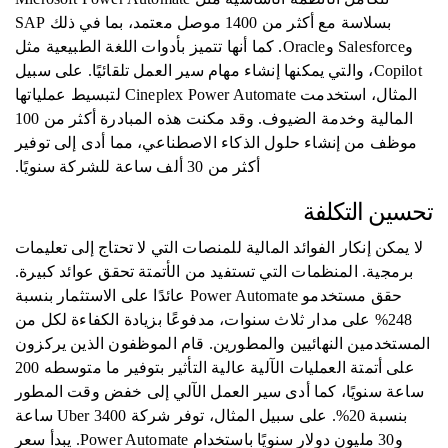
بسلاسة مع أكثر من 1400 موصل معتمد، بما في ذلك SAP
وSalesforce وOracle. كما أنها تتميز بأدوات اللغة الطبيعية مثل
Copilot، والتي يمكنها إنشاء مهام سير العمل تلقائيًا. على سبيل
المثال، استخدمت Cineplex Power Automate لتبسيط عملياتها
المالية وخدمة الضيوف. وقد مكنت هذه المبادرة أكثر من 100
موظف من إنشاء حلول الذكاء الاصطناعي، مما أدى إلى توفير
أكثر من 30 ألف ساعة للشركة سنويًا.
تحسين التكلفة
لا يمكن إنكار الفوائد المالية للمنصات التي لا تحتاج إلى تعليمات
برمجية. المنظمات التي تستفيد من الأتمتة تحقق عوائد كبيرة.
حقق مستخدمو Power Automate عائدًا على الاستثمار بنسبة
248% على مدار ثلاث سنوات، مدفوعًا بزيادة الكفاءة لكل من
المستخدمين النهائيين والمطورين. قام الموظفون الذين يركزون
على أتمتة العمليات الآلية عالية التأثير بتوفير ما متوسطه 200
ساعة سنويًا، كما أدى سير العمل الآلي إلى خفض وقت المطور
بنسبة 20%. على سبيل المثال، توفر شركة Uber 3400 ساعة
و30 مليون دولار سنويًا باستخدام Power Automate. يبدأ سعر