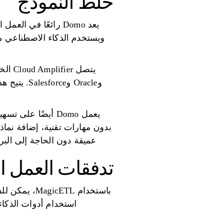
خلط النموذج
يعد Domo رائعًا في
وOracle و
يعمل Domo أيضًا 
عميقة دون الحاجة إلى البر
تدفقات العمل 
باستخدام TL