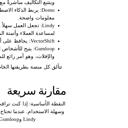
ويتتبع التكاليف مباشرةً م
معلومات واضحة.
Lindy: تجعل العمل سه
لمساعدة العملاء وأتمتة الم
VectorShift: يحافظ على أمان البيانات ويناسب القواعد، وهو رائع للحقول التي تتعامل مع المعلومات الخاصة.
Gumloop: يتيح لل
والإفلات، وهو أمر رائع لل
تتألق كل منصة بطريقتها الخاص
مقارنة سريعة
Lindy وGumloop ملائمان بشكل مخصص، ويحافظ VectorShift على أمان الأشياء في نقاط البيانات الحساسة.