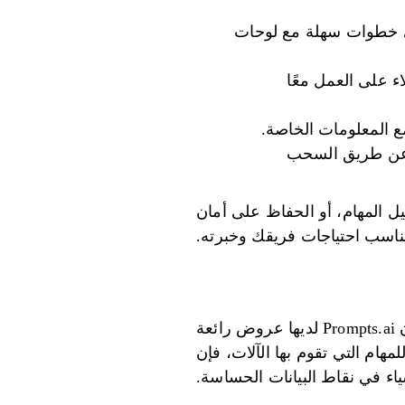
لبيانات الصلبة إلى خطوات سهلة مع لوحات
اء على العمل معًا
اعي عن طريق السحب
ل المهام، أو الحفاظ على أمان
 يناسب احتياجات فريقك وخبرته.
النقطة الأساسية: إذا كنت تراقب ميزانيتك وتستخدم العديد من أدوات الذكاء الاصطناعي، فإن Prompts.ai لديها عروض رائعة
 الخيارات، فإن Domo هو الأفضل. بالنسبة للمهام التي تقوم بها الآلات، فإن