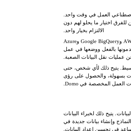
اء الاصطناعي العمل في وقت واحد.
Open وAnthropic وwatsonx.ai وDatabricks، بحيث يمكن للفرق اختيار ما يحلو لهم دون
الالتزام بخيار واحد.
يتصل Cloud Amplifier الخاص بالمنصة بأكثر من 1000 نقطة بيانات، مثل Snowflake وAWS وGoogle BigQuery وAzure
تي يستخدمونها بالفعل ووضعها في عمل
ن عمليات نقل البيانات الصعبة.
 البسيط. يتيح ذلك لأي شخص، حتى
 watsonx.ai وDatabricks إلى مسارات البيانات بسهولة، والحصول على رؤى
العمل المخصصة في Domo.
البيانات. يتيح ذلك لخبراء البيانات
اصطناعي من أماكن مثل watsonx.ai وDatabricks لتدريب النماذج وإنشاء بيانات جديدة في
ساعد في تحسين إعداد البيانات.