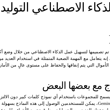
ذكاء الاصطناعي التولي
 إنه يتعامل مع المهمة الصعبة المتمثلة في استخدام العديد م
ج مع بعضها البعض
وClaude إلى LLaMA وGemini، يمكن للمستخدمين الوصول إلى هذه النماذ