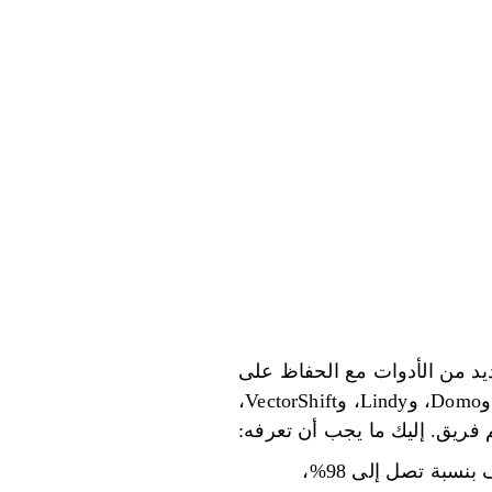
يد من الأدوات مع الحفاظ على
التكاليف منخفضة وآمنة وسهلة النمو. يتناول هذا الدليل خمس منصات - Prompts.ai، وDomo، وLindy، وVectorShift،
Prompts.ai: يضع أكثر من 35 نموذجًا للذكاء الاصطناعي في مكان واحد، ويخفض التكاليف بنسبة تصل إلى 98%،