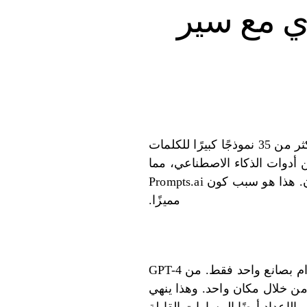
دي مع سير
Prompts.ai هي أداة عمل قوية تم تصميمها لتسهيل عمل الذكاء الاصطناعي من خلال وضع أكثر من 35 نموذجًا كبيرًا للكلمات
ن أدوات الذكاء الاصطناعي، مما
يساعد المجموعات على تقليل الأموال التي يتم إنفاقها والحفاظ على مستوى عالٍ من الأمان. هذا هو سبب كون Prompts.ai
مميزًا.
يعد Prompts.ai مرنًا، حيث يسمح للمجموعات باستخدام أي نموذج كلمات كبير دون الالتزام بصانع واحد فقط. من GPT-4
ج بسهولة من خلال مكان واحد. وهذا ينهي