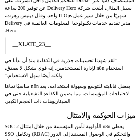
المستضاف ذاتيًا عبر Docker للتحكم الكامل داخل الشركة. على
سبيل المثال، أبلغت شركة Delivery Hero عن توفير 200 ساعة
شهريًا من خلال سير عمل ITOps واحد. وقال دينيس زهرت،
مدير تقديم خدمات تكنولوجيا المعلومات العالمية في Delivery
Hero:
__XLATE_23__
"لقد شهدنا تحسينات جذرية في الكفاءة منذ أن بدأنا في
استخدام n8n لإدارة المستخدمين. إنه قوي بشكل لا يصدق،
ولكنه أيضًا سهل الاستخدام."
بفضل قابليته للتوسع وسهولة استخدامه، يعد n8n مناسبًا تمامًا
لاحتياجات المؤسسات، مما يضمن الكفاءة التشغيلية حتى في
السيناريوهات ذات الحجم الكبير.
ميزات الحوكمة والامتثال
يعطي n8n الأولوية لأمن المؤسسة من خلال امتثال SOC 2
والتحكم في الوصول المستند إلى الدور (RBAC) وتكامل SSO