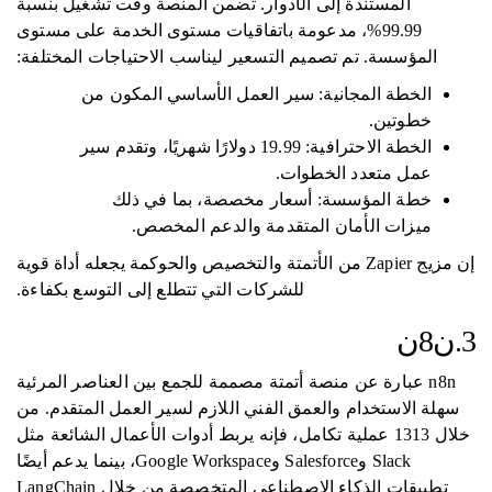
المستندة إلى الأدوار. تضمن المنصة وقت تشغيل بنسبة
99.99%، مدعومة باتفاقيات مستوى الخدمة على مستوى
المؤسسة. تم تصميم التسعير ليناسب الاحتياجات المختلفة:
الخطة المجانية: سير العمل الأساسي المكون من
خطوتين.
الخطة الاحترافية: 19.99 دولارًا شهريًا، وتقدم سير
عمل متعدد الخطوات.
خطة المؤسسة: أسعار مخصصة، بما في ذلك
ميزات الأمان المتقدمة والدعم المخصص.
إن مزيج Zapier من الأتمتة والتخصيص والحوكمة يجعله أداة قوية
للشركات التي تتطلع إلى التوسع بكفاءة.
3.ن8ن
n8n عبارة عن منصة أتمتة مصممة للجمع بين العناصر المرئية
سهلة الاستخدام والعمق الفني اللازم لسير العمل المتقدم. من
خلال 1313 عملية تكامل، فإنه يربط أدوات الأعمال الشائعة مثل
Slack وSalesforce وGoogle Workspace، بينما يدعم أيضًا
تطبيقات الذكاء الاصطناعي المتخصصة من خلال LangChain