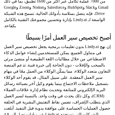
من 7000 عملية تكامل عبر أكثر من 1600 تطبيق، بما في ذلك
Gmail وSlack وHubSpot وSalesforce وNotion وZoom وGoogle
Drive، فإنه يتصل بسلاسة بأدواتك الحالية. تسمح هذه الشبكة
الواسعة لـ Lindy.ai بإدارة وتحسين مجموعتك التقنية بالكامل
بكفاءة.
أصبح تخصيص سير العمل أمرًا بسيطًا
إن نهج Lindy.ai بدون تعليمات برمجية يجعل تخصيص سير العمل
في متناول الجميع. يمكن للمستخدمين إنشاء عوامل الذكاء
الاصطناعي من خلال مطالبات اللغة الطبيعية أو منشئ مرئي
بالسحب والإفلات - دون الحاجة إلى خبرة فنية. تدعم المنصة
التعاون متعدد الوكلاء، مما يمكّن الوكلاء من العمل معًا في مهام
سير العمل المعقدة. على سبيل المثال، قد يقوم أحد الوكلاء
بتسجيل ملاحظات الاجتماع بينما يقوم وكيل آخر بصياغة رسائل
البريد الإلكتروني للمتابعة وتحديث نظام إدارة علاقات العملاء
(CRM)، وكل ذلك يحدث في وقت واحد. بالنسبة لسير العمل
الذي يتطلب الإشراف، تضمن نقاط التفتيش البشرية في الحلقة
حصول العمليات الحساسة على موافقة يدوية قبل التنفيذ. أبلغت
الشركات التي تستخدم Lindy.ai عن زيادات تصل إلى 4.8