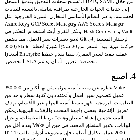
من خلال SAML وLDAP. تسمح سجلات التدقيق وتدفق السجل
إلى خدمات الجهات الخارجية بمراقبة شاملة. بالنسبة للبيانات
الحساسة، يدعم النظام الأساسي المخازن السرية الخارجية مثل
AWS Secrets Manager وGCP Secret Manager وAzure Key
Vault وHashiCorp Vault. يمكن للفرق أيضًا استخدام التحكم في
الإصدار المستند إلى Git لتتبع تغييرات سير العمل، مما يضمن
حوكمة قوية. يبدأ السعر من 20 دولارًا شهريًا لخطة Starter (2500
عملية تنفيذ لسير العمل)، بينما تقدم خطط Enterprise أسعارًا
مخصصة لتعزيز الأمان ودعم SLA المخصص.
4. اصنع
Make عبارة عن منصة أتمتة مرئية يثق بها أكثر من 350.000
عميل لتصميم سير العمل وأتمتته دون كتابة سطر واحد من
التعليمات البرمجية. فهو يبسط أتمتة المهام عبر الأقسام، بهدف
تعزيز الإنتاجية. بفضل واجهة السحب والإفلات البديهية، يمكن
للمستخدمين إنشاء "سيناريوهات" تربط التطبيقات، وتحول
البيانات، وتدير المنطق المعقد. في حين أن Make يقدم أقل من
2000 عملية تكامل أصلية، فإن مجموعة أدوات طلب HTTP