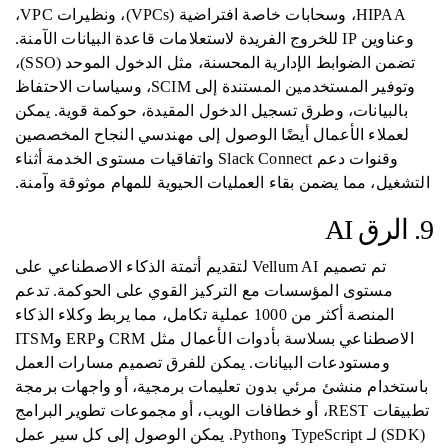
HIPAA، وسحابات خاصة افتراضية (VPCs)، ونظيرات VPC،
وعناوين IP للخروج الفريدة لاستعلامات قاعدة البيانات الآمنة.
تضمن الضوابط الإدارية المحسنة، مثل الدخول الموحد (SSO)،
وتوفير المستخدمين المستندة إلى SCIM، وسياسات الاحتفاظ
بالبيانات، وطرق تسجيل الدخول المقيدة، حوكمة قوية. يمكن
لعملاء الأعمال أيضًا الوصول إلى مهندسي النجاح المخصصين
وقنوات دعم Slack Connect واتفاقيات مستوى الخدمة أثناء
التشغيل، مما يضمن بقاء العمليات الحيوية للمهام موثوقة وآمنة.
9. الرق AI
تم تصميم Vellum AI لتقديم أتمتة الذكاء الاصطناعي على
مستوى المؤسسات مع التركيز القوي على الحوكمة. تدعم
المنصة أكثر من 1000 عملية تكامل، مما يربط وكلاء الذكاء
الاصطناعي بسلاسة بأدوات الأعمال مثل CRM وERP وITSM
ومستودعات البيانات. يمكن للفرق تصميم مسارات العمل
باستخدام منشئ مرئي بدون تعليمات برمجية، أو واجهات برمجة
تطبيقات REST، أو خطافات الويب، أو مجموعات تطوير البرامج
(SDK) لـ TypeScript وPython. يمكن الوصول إلى كل سير عمل