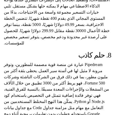
الذكاء الاصطناعي مهام لا يمكنه حلها بشكل مستقل. تلبي
خيارات التسعير مجموعة واسعة من الاحتياجات، بدءًا من
المستوى المجاني الذي يقدم 400 نقطة شهريًا. تتضمن الخطة
الاحترافية، بسعر 49.99 دولارًا شهريًا، 5000 نقطة، بينما توفر
خطة الأعمال 30000 نقطة مقابل 299.99 دولارًا شهريًا. للحصول
على أرصدة غير محدودة ودعم مخصص، يتوفر تسعير مخصص
للمؤسسات.
8. حلم كاذب
Pipedream عبارة عن منصة قوية مصممة للمطورين، وتوفر
مرونة لا مثيل لها في أتمتة سير العمل. يحظى بثقة أكثر من
مليون مطور، بما في ذلك فرق من الشركات الناشئة وشركات
Fortune 500، فهو يربط أكثر من 3000 تطبيق من خلال الآلاف
من المشغلات والإجراءات المعدة مسبقًا. بالنسبة للفرق الفنية،
فهي توفر فائدة إضافية تتمثل في التخصيص باستخدام كود
Node.js أو Python. يمكّن هذا النهج المختلط المستخدمين من
التعامل مع مهام مثل مزامنة جداول Coda مع جداول بيانات
Google باستخدام خطوات بدون تعليمات برمجية أثناء دمج