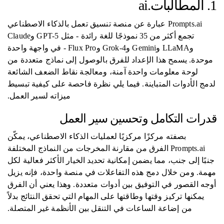
1. المطالبات.ai
Prompts.ai عبارة عن منصة تنسيق تعمل بالذكاء الاصطناعي
تجمع أكثر من 35 نموذجًا للغة رائدة - مثل GPT-5 وClaude
وLLaMA وGemini وGrok-4 وFlux Pro - في واجهة واحدة
موحدة. يسمح هذا الإعداد للفرق بالوصول إلى نماذج متعددة من
لوحة معلومات واحدة آمنة، ومعالجة نقاط الضعف الشائعة
لدمج الأدوات المتباينة. فيما يلي نظرة فاحصة على كيفية تبسيط
ميزاته لسير العمل.
قدرات التكامل وتحسين سير العمل
بصفته مركزًا مركزيًا لعمليات الذكاء الاصطناعي، يمكّن
Prompts.ai الفرق من مقارنة المخرجات من النماذج المختلفة
جنبًا إلى جنب، مما يضمن إمكانية تحديد الخيار الأكثر فعالية لكل
مهمة. ومن خلال دمج هذه التفاعلات في منصة واحدة، فإنه يزيل
أوجه القصور في التوفيق بين أدوات متعددة. وهذا يعني أن الفرق
يمكنها تركيز وقتها وطاقتها على المهام التي تحقق النتائج بدلاً
من إضاعة الساعات في التنقل بين الأنظمة غير المتصلة.