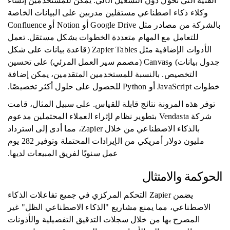
الفنية التي تحول دون التشغيل الآلي. يمكن للمستخدمين إنشاء
وكلاء ذكاء اصطناعي مستقلين مدربين على البيانات الخاصة
بالشركة من مصادر مثل Google Drive أو Notion أو Confluence
للتعامل مع المهام متعددة الخطوات بشكل مستقل. تعمل
الأدوات الإضافية مثل Zapier Tables (قاعدة بيانات على شكل
جدول بيانات) وCanvas (مصمم سير العمل المرئي) على تحسين
التخصيص. بالنسبة للمستخدمين المتقدمين، يمكن إضافة
خطوات JavaScript أو Python للحصول على حلول أكثر تخصيصًا.
توفر هذه المرونة نتائج قابلة للقياس. على سبيل المثال، قامت
شركة Vendasta بتطوير نظام لإثراء العملاء المحتملين مدعوم
بالذكاء الاصطناعي من خلال Zapier، مما أدى إلى استرداد
مليون دولار أمريكي من الإيرادات المحتملة وتوفير 282 يوم
عمل سنويًا لفريق المبيعات لديها.
الحوكمة والامتثال
يضمن Zapier التحكم المركزي في جميع تفاعلات الذكاء
الاصطناعي، مما يمنع مشاريع "الذكاء الاصطناعي الظل" غير
المصرح بها من خلال سجلات التدقيق التفصيلية والأذونات