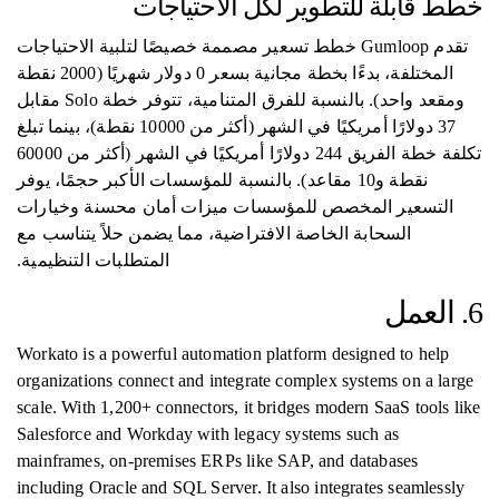
خطط قابلة للتطوير لكل الاحتياجات
تقدم Gumloop خطط تسعير مصممة خصيصًا لتلبية الاحتياجات
المختلفة، بدءًا بخطة مجانية بسعر 0 دولار شهريًا (2000 نقطة
ومقعد واحد). بالنسبة للفرق المتنامية، تتوفر خطة Solo مقابل
37 دولارًا أمريكيًا في الشهر (أكثر من 10000 نقطة)، بينما تبلغ
تكلفة خطة الفريق 244 دولارًا أمريكيًا في الشهر (أكثر من 60000
نقطة و10 مقاعد). بالنسبة للمؤسسات الأكبر حجمًا، يوفر
التسعير المخصص للمؤسسات ميزات أمان محسنة وخيارات
السحابة الخاصة الافتراضية، مما يضمن حلاً يتناسب مع
المتطلبات التنظيمية.
6. العمل
Workato is a powerful automation platform designed to help
organizations connect and integrate complex systems on a large
scale. With 1,200+ connectors, it bridges modern SaaS tools like
Salesforce and Workday with legacy systems such as
mainframes, on-premises ERPs like SAP, and databases
including Oracle and SQL Server. It also integrates seamlessly