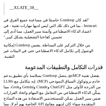
__XLATE_38__
"لقد كان Gumloop حاسمًا في مساعدة جميع الفرق في
Instacart - بما في ذلك تلك التي ليس لديها مهارات تقنية - في
اعتماد الذكاء الاصطناعي وأتمتة سير العمل، مما أدى إلى
تحسين كفاءتنا التشغيلية بشكل كبير."
من خلال التركيز على البساطة، يضمن Gumloop إمكانية
الوصول إلى تكامل الذكاء الاصطناعي حتى في البيئات غير
التقنية.
قدرات التكامل والتطبيقات المدعومة
بفضل تقنية guMCP، يتصل Gumloop بسلاسة بأي تطبيق يدعم
خادم بروتوكول السياق النموذجي (MCP). إنه يتكامل مع LLMs
من الدرجة الأولى مثل ChatGPT وClaude وGemini وGrok، مما
يمكّن الذكاء الاصطناعي من التعامل مع المهام واتخاذ القرارات
ضمن سير العمل. يمكن للمستخدمين الاستفادة من هذه النماذج
المتقدمة سواء كان لديهم مفاتيح API الخاصة بهم أم لا، مما