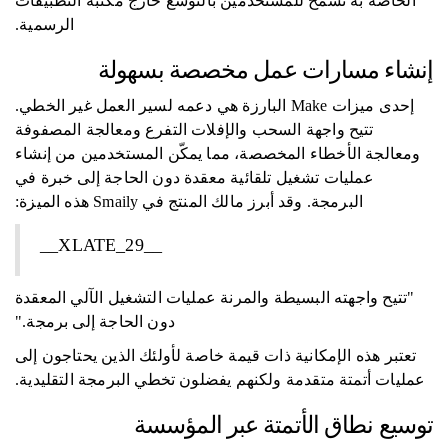
الخاصة به تسمح للمستخدمين بالتوسع خارج مكتبة التطبيقات
الرسمية.
إنشاء مسارات عمل مخصصة بسهولة
إحدى ميزات Make البارزة هي دعمه لسير العمل غير الخطي.
تتيح واجهة السحب والإفلات التفرع ومعالجة المصفوفة
ومعالجة الأخطاء المخصصة، مما يمكّن المستخدمين من إنشاء
عمليات تشغيل تلقائية معقدة دون الحاجة إلى خبرة في
البرمجة. وقد أبرز مالك المنتج في Smaily هذه الميزة:
__XLATE_29__
"تتيح واجهته البسيطة والمرنة عمليات التشغيل الآلي المعقدة
دون الحاجة إلى برمجة."
تعتبر هذه الإمكانية ذات قيمة خاصة لأولئك الذين يحتاجون إلى
عمليات أتمتة متقدمة ولكنهم يفضلون تخطي البرمجة التقليدية.
توسيع نطاق الأتمتة عبر المؤسسة