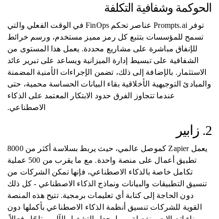
الحوكمة وشفافية التكلفة
توفر Prompts.ai عناصر تحكم FinOps في الوقت الفعلي والتي
تسمح للمؤسسات بتتبع كل رمز مميز مستخدم، ورسم خرائط
للإنفاق مباشرة على مشاريع محددة. يعمل هذا المستوى من
الشفافية على تبسيط إدارة الميزانية ويساعد على تبرير عائد
الاستثمار. بالإضافة إلى ذلك، تضمن الإجراءات الأمنية المضمنة
والمبادئ التوجيهية الأخلاقية بقاء البيانات الحساسة محمية، حتى
عندما تتجاوز الفرق حدود الابتكار المعتمد على الذكاء
الاصطناعي.
2. زابير
يعمل Zapier كموصل عالمي، حيث يربط بسلاسة أكثر من 8000
تطبيق أعمال على منصة واحدة. مع ما يقرب من 500 عملية
تكامل خاصة بالذكاء الاصطناعي، فإنها تمكن الشركات من
تنسيق التطبيقات والبيانات ونماذج الذكاء الاصطناعي - كل ذلك
دون الحاجة إلى كتابة أي تعليمات برمجية. تتيح هذه المنصة
القوية للشركات تنسيق أنظمة الذكاء الاصطناعي بأكملها دون
بناء اتصالات منفصلة، ​​مما يجعل التشغيل الآلي متاحًا وفعالاً.