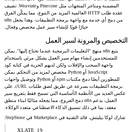
المضمنة ومتاجر المتجهات مثل Pinecone وWeaviate. تضيف
عقدة طلب HTTP العالمية المزيد من التنوع، مما يمكّن الفرق
من دمج أي خدمة مع واجهة برمجة التطبيقات. وهذا يجعل n8n
خيارًا قويًا لإنشاء سير عمل مخصص وفعال.
التخصيص والمرونة لسير العمل
يتبع n8n منهج "التعليمات البرمجية عندما تحتاج إليها". يمكن
للمستخدمين إنشاء مهام سير العمل بشكل مرئي باستخدام
واجهة السحب والإفلات ولكن لديهم الحرية في كتابة كود
JavaScript أو Python مخصص لمزيد من التحكم. يمكن
للمطورين أيضًا دمج مكتبات npm أو Python وتوصيل واجهات
برمجة التطبيقات بسرعة عن طريق لصق طلبات cURL. على
عكس العديد من الأنظمة الأساسية التي تسمح فقط بتفريع سير
العمل، يدعم n8n دمج الفروع، مما يجعله مثاليًا لبناء منطق
معقد، بما في ذلك تنسيق الذكاء الاصطناعي متعدد الوكلاء.
شارك لوكا بيليتش، قائد التقنية في Marketplace في StepStone:
__XLATE_19__