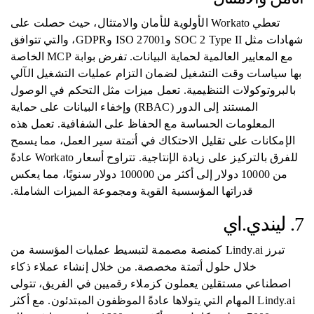
تعطي Workato الأولوية للأمان والامتثال، حيث حصلت على
شهادات مثل SOC 2 Type II وISO 27001 وGDPR، والتي تتوافق
مع المعايير العالمية لحماية البيانات. تفرض بوابة MCP الخاصة
بها سياسات وقت التشغيل لضمان التزام عمليات التشغيل الآلي
بالبروتوكولات التنظيمية. تعمل ميزات مثل التحكم في الوصول
المستند إلى الدور (RBAC) وإخفاء البيانات على حماية
المعلومات الحساسة مع الحفاظ على الشفافية. تعمل هذه
الإمكانات على تقليل الاحتكاك في أتمتة سير العمل، مما يسمح
للفرق بالتركيز على زيادة الإنتاجية. تتراوح أسعار Workato عادةً
من 10000 دولار إلى أكثر من 100000 دولار سنويًا، مما يعكس
قدراتها المؤسسية القوية ومجموعة الميزات الشاملة.
7. ليندي.اي
تبرز Lindy.ai كمنصة مصممة لتبسيط عمليات المؤسسة من
خلال حلول أتمتة مخصصة. من خلال إنشاء عملاء ذكاء
اصطناعي مستقلين يعملون كزملاء رقميين في الفريق، تتولى
Lindy.ai المهام التي يتولاها عادةً الموظفون المبتدئون. مع أكثر