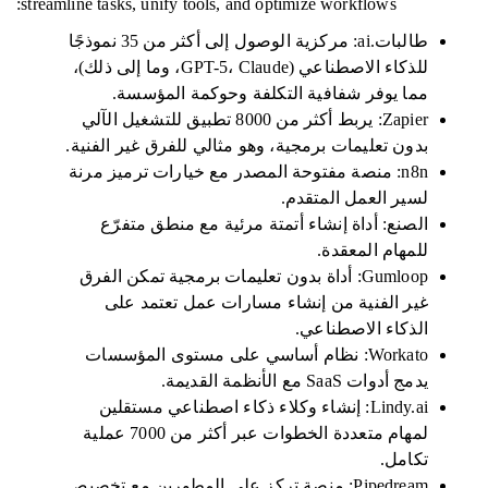
streamline tasks, unify tools, and optimize workflows:
طالبات.ai: مركزية الوصول إلى أكثر من 35 نموذجًا
للذكاء الاصطناعي (GPT-5، Claude، وما إلى ذلك)،
مما يوفر شفافية التكلفة وحوكمة المؤسسة.
Zapier: يربط أكثر من 8000 تطبيق للتشغيل الآلي
بدون تعليمات برمجية، وهو مثالي للفرق غير الفنية.
n8n: منصة مفتوحة المصدر مع خيارات ترميز مرنة
لسير العمل المتقدم.
الصنع: أداة إنشاء أتمتة مرئية مع منطق متفرّع
للمهام المعقدة.
Gumloop: أداة بدون تعليمات برمجية تمكن الفرق
غير الفنية من إنشاء مسارات عمل تعتمد على
الذكاء الاصطناعي.
Workato: نظام أساسي على مستوى المؤسسات
يدمج أدوات SaaS مع الأنظمة القديمة.
Lindy.ai: إنشاء وكلاء ذكاء اصطناعي مستقلين
لمهام متعددة الخطوات عبر أكثر من 7000 عملية
تكامل.
Pipedream: منصة تركز على المطورين مع تخصيص