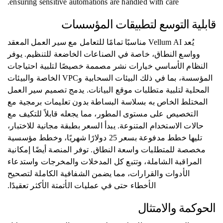
ensuring sensitive automations are handled with care.
قابلية التوسع لتطبيقات المؤسسات
يُعد Vellum AI مناسبًا تمامًا للتعامل مع سير العمل المعقد
وواسع النطاق، خاصة في الصناعات الخاضعة للتنظيم. يوفر
النظام الأساسي خيارات نشر مصممة خصيصًا لتلبية احتياجات
المؤسسة، بما في ذلك البيئات السحابية وVPC الخاصة والبيئات
المحلية لتلبية متطلبات موقع البيانات. يدمج تصميم سير العمل
المختلط الخاص به بسلاسة البساطة بدون تعليمات برمجية مع
التخصيص على مستوى المطور، مما يجعله قابلاً للتكيف مع
حالات الاستخدام المتنوعة. يبدأ السعر بطبقة مجانية للاختبار،
تليها خطط مدفوعة بسعر 25 دولارًا شهريًا، وخطط مؤسسية
مخصصة للمتطلبات واسعة النطاق. توفر المنصة أيضًا إمكانية
المراقبة الشاملة، وتتبع كل المدخلات والمخرجات واستدعاء
الأدوات والقرارات، مما يضمن الشفافية الكاملة لتصحيح
الأخطاء حتى في عمليات الأتمتة الأكثر تعقيدًا.
الحوكمة والامتثال