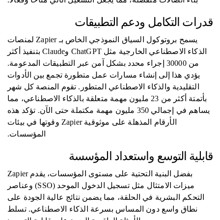
قدرات التكامل ودعم التطبيقات
يسمح بروتوكول السياق النموذجي الخاص بـ Zapier لمنصات
الذكاء الاصطناعي الخارجية مثل ChatGPT وClaude بتنفيذ أكثر
من 30000 إجراء محدد بشكل آمن عبر التطبيقات المدعومة.
يؤدي هذا إلى إنشاء مسارات عمل متطورة تجمع بين الأدوات
التقليدية والذكاء الاصطناعي المتطور. تقوم المنصة كل شهر
بأتمتة أكثر من 23 مليون مهمة متعلقة بالذكاء الاصطناعي، مما
يساهم في إجمالي 350 مليون مهمة مكتملة حتى الآن. تؤكد هذه
الأرقام المذهلة على موثوقية Zapier وقوتها في بيئات
المؤسسات.
قابلية التوسع واستعداد المؤسسة
بفضل البنية التحتية على مستوى المؤسسات، يقدم Zapier
ميزات الامتثال مثل تسجيل الدخول الموحد (SSO) وعناصر
التحكم البشرية في الحلقة، مما يضمن نتائج عالية الجودة على
نطاق واسع دون المساس بسرعة الذكاء الاصطناعي. تسلط