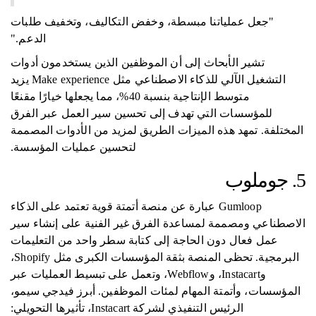
"جعل عملياتنا مبسطة، وخفض التكاليف، وتخفيف طلبات
الدعم."
تشير الأبحاث إلى أن الموظفين الذين يستخدمون أدوات
التشغيل الآلي للذكاء الاصطناعي مثل Make experience يزيد
متوسط ​​الإنتاجية بنسبة 40%، مما يجعلها خيارًا مقنعًا
للمؤسسات التي تهدف إلى تحسين سير العمل عبر الفرق
المختلفة. تمهد هذه الميزات الطريق لمزيد من الأدوات المصممة
لتحسين عمليات المؤسسة.
5. جوملوب
Gumloop عبارة عن منصة أتمتة قوية تعتمد على الذكاء
الاصطناعي ومصممة لمساعدة الفرق غير الفنية على إنشاء سير
عمل فعال دون الحاجة إلى كتابة سطر واحد من التعليمات
البرمجية. تحظى المنصة بثقة المؤسسات الكبرى مثل Shopify،
وInstacart، وWebflow، وتعمل على تبسيط العمليات عبر
المؤسسات، وأتمتة المهام لمئات الموظفين. أبرز فيدجي سيمو،
الرئيس التنفيذي لشركة Instacart، تأثيرها التحويلي: