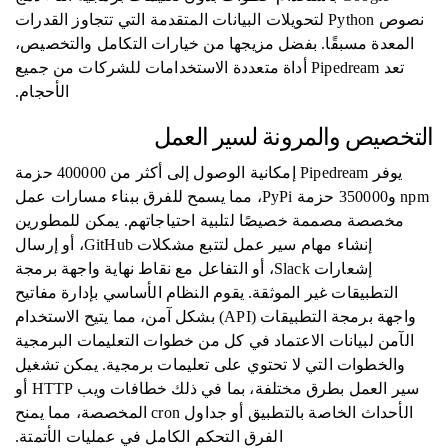
نصوص Python لتحويلات البيانات المتقدمة التي تتجاوز القدرات
المعدة مسبقًا. بفضل مزيجها من خيارات التكامل والتخصيص،
تعد Pipedream أداة متعددة الاستخدامات للشركات من جميع
الأحجام.
التخصيص والمرونة لسير العمل
يوفر Pipedream إمكانية الوصول إلى أكثر من 400000 حزمة
npm و350000 حزمة PyPi، مما يسمح للفرق ببناء مسارات عمل
مخصصة مصممة خصيصًا لتلبية احتياجاتهم. يمكن للمطورين
إنشاء مهام سير عمل لتتبع مشكلات GitHub، أو إرسال
إشعارات Slack، أو التفاعل مع نقاط نهاية واجهة برمجة
التطبيقات غير الموثقة. يقوم النظام الأساسي بإدارة مفاتيح
واجهة برمجة التطبيقات (API) بشكل آمن، مما يتيح الاستخدام
الآمن لبيانات الاعتماد في كل من خطوات التعليمات البرمجية
والخطوات التي لا تحتوي على تعليمات برمجية. يمكن تشغيل
سير العمل بطرق مختلفة، بما في ذلك خطافات ويب HTTP أو
الأحداث الخاصة بالتطبيق أو جداول cron المخصصة، مما يمنح
الفرق التحكم الكامل في عمليات الأتمتة.