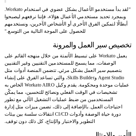
"لقد بدأ مستخدمو الأعمال بشكل عضوي في استخدام Workato.
وبمجرد تحديد مستخدمي الأعمال هؤلاء، فإننا نرفعهم ليصبحوا
أبطالًا لتمكين الفرق الأخرى أو الأشخاص الآخرين، ونستخدمهم
للحصول على الموجة التالية من التوسع."
تخصيص سير العمل والمرونة
يعمل Workato على تبسيط الأتمتة من خلال منهجه القائم على
الوصفات، مما يسمح للمستخدمين التقنيين وغير التقنيين
بتصميم سير العمل بشكل مرئي. تتضمن المنصة أدوات مثل
Agent Studio وSkills Builder، والتي تساعد الفرق على إنشاء
عمليات موحدة ومحكومة. يقدم وكيل Workato AIRO الخاص به
تشخيصات في الوقت الفعلي ونصائح للتحسين، مما يمكّن
المستخدمين من ضبط عمليات التشغيل الآلي مع تطور
احتياجات العمل. بالإضافة إلى ذلك، تضمن ميزات مثل إدارة
دورة حياة الوصفة وأدوات CI/CD انتقالات سلسة بين بيئات
التطوير والاختبار والإنتاج، كل ذلك دون توقف.
الأمن والامتثال