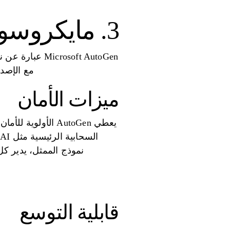
3. مايكروسوفت أوتوجين
osoft AutoGen
مع الإصدار 0.4، قدمت المنصة بنية معاد هيكلتها تهدف إلى تحسين التنسيق الآم
ميزات الأمان
يعطي AutoGen الأ
نموذج الممثل، يدير ك
قابلية التوسع