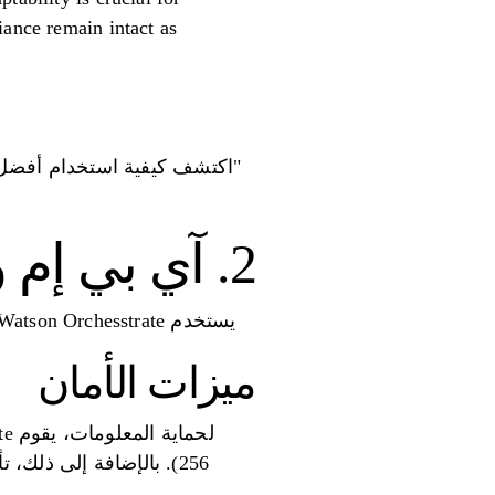
iance remain intact as
2. آي بي إم واتسون أوركسترا
يستخدم IBM Watson Orchesstrate تشفير AES-256 لضمان حماية البيانات الحساسة أثناء تنسيق نموذج الذكاء الاصطناعي.
ميزات الأمان