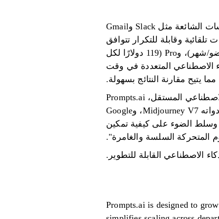
إحدى الميزات البارزة لـ Prompts.ai هي قدرتها على التكامل بسلاسة مع أدوات المؤسسات الشائعة مثل Slack وGmail
ت تلقائية وقابلة للتكرار تتوافق
مع العمليات التجارية الحالية. تتيح هذه الميزة، المتوفرة في خطط Core (99 دولارًا لكل عضو/شهر)، وPro (119 دولارًا لكل
ج الذكاء الاصطناعي المتعددة في وقت
مما يتيح مقارنة النتائج بسهولة.
يأتي المثال العملي لهذا التكامل من مايو 2025، عندما استخدم يوهانس في، مدير الذكاء الاصطناعي المستقل، Prompts.ai
لتنسيق أدوات الذكاء الاصطناعي المختلفة لمشروع فيديو ترويجي. تتضمن مجموعة أدواته Midjourney V7، وGoogle
DeepMind Ima، وFlux 1، وKling AI، وLuma AI، وGoogle DeepMind Veo2. وسلط الضوء على كيفية تمكين
ء الاصطناعي القابلة للتطوير.
Prompts.ai is designed to grow
simplifies scaling across depar