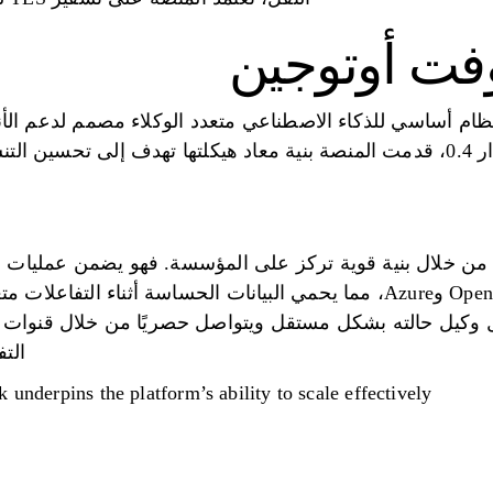
Micr عبارة عن نظام أساسي للذكاء الاصطناعي متعدد الوكلاء مصمم لدعم ا
ن في البيئات الموزعة.
ولوية للأمان من خلال بنية قوية تركز على المؤسسة. فهو يضمن عملي
السحابية الرئيسية مثل OpenAI وAzure، مما يحمي البيانات الحساسة أثنا
ل وكيل حالته بشكل مستقل ويتواصل حصريًا من خلال قنوات 
التف
underpins the platform’s ability to scale effectively.