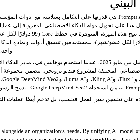
البيني
العمل هذا على تحويل مهام الذكاء الاصطناعي المعزولة إلى عمليا
شهر)، وElite (129 دولارًا لكل عضو/شهر)، للمستخدمين تنسيق أدوات ونماذ
واحد، 
geFX
Google De "لدمج الرسوم المتحركة السلسة والغامرة".
ذه على تحسين سير العمل فحسب، بل تدعم أيضًا عمليات الذكا
 alongside an organization’s needs. By unifying AI model or
tments and use cases without disrupting workflows. This adap