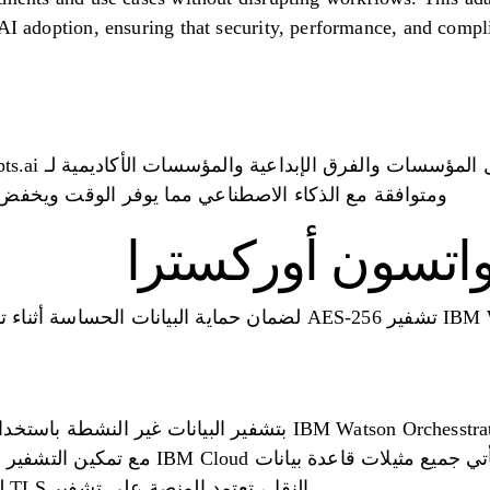
 AI adoption, ensuring that security, performance, and compl
ومتوافقة مع الذكاء الاصطناعي مما يوفر الوقت ويخفض ا
256). بالإضافة إلى ذلك، تأتي جميع مثيلات قاع
النقل، تعتمد المنصة على تشفير TLS للحفاظ على قنوات اتصال آمنة.