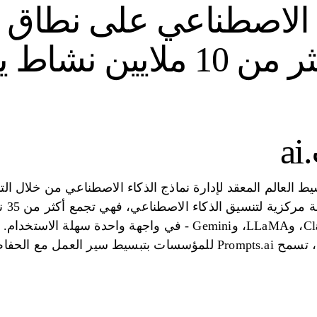
ء الاصطناعي على نطاق 
يدير الغبار أكثر من 10 ملاي
Promp على تبسيط العالم المعقد لإدارة نماذج الذكاء الاصطناعي من خلال
والتن
بما في ذلك GPT-4، وClaude، وLLaMA، وGemini - في واجهة وا
الذكاء الاصطناعي المجزأة، تسمح Prompts.ai للمؤسسات بتبسيط س