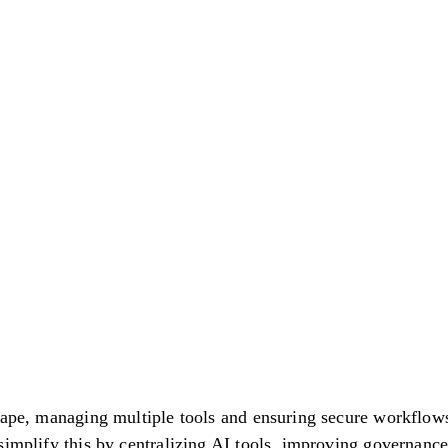
من
scape, managing multiple tools and ensuring secure workflo
simplify this by centralizing AI tools, improving governance