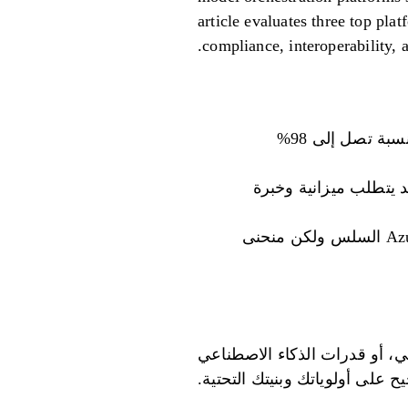
article evaluates three top pl
compliance, interoperability, a
Prompts.ai: يعمل على مركزية أكثر من 35 نموذجًا للذكاء الاصطناعي، ويقلل التكاليف بنسبة تصل إلى 98%
لكنه قد يتطلب ميزانية وخبرة
Microsoft AutoGen: مصمم لعمليات نشر واسعة النطاق ومتعددة الوكلاء، مع تكامل Azure السلس ولكن منحنى
مي، أو قدرات الذكاء الاصطناعي
يح على أولوياتك وبنيتك التحتية.