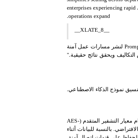
enterprises experiencing rapid
operations expand.
__XLATE_8__
"اكتشف كيفية استخدام أفضل المؤسسات والفرق الإبداعية والمؤسسات الأكاديمية لـ Prompts.ai لنشر مسارات عمل آمنة
لتكاليف ويحقق نتائج حقيقية."
لحماية المعلومات، يقوم IBM Watson Orchesstrate بتشفير البيانات غير النشطة باستخدام معيار التشفير المتقدم (AES-
دة بيانات IBM Cloud مع تمكين التشفير الافتراضي. بالنسبة للبيانات أثناء