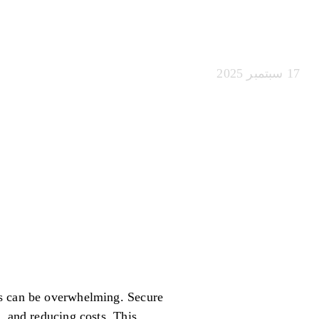
النماذج بشكل آ
17 سبتمبر 2025
ws can be overwhelming. Secure
, and reducing costs. This