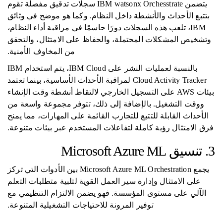
يتضمن IBM watsonx Orchesstrate سجلات تدقيق مفصلة تقوم
بتتبع الأحداث والأنشطة داخل النظام. وكما هو موضح في وثائق
IBM، تلعب هذه السجلات دورًا حاسمًا في مراقبة أداء النظام،
وتشخيص المشكلات المحتملة، والحفاظ على الامتثال، والتحقق
من المخاوف الأمنية.
بالنسبة لعمليات النشر على IBM Cloud، يتم استخدام IBM
Cloud Activity Tracker لمراقبة الأحداث الأساسية، بينما تعتمد
بيئات AWS على التسجيل الخارجي لالتقاط أنشطة وقت الإنشاء
ووقت التشغيل. بالإضافة إلى ذلك، تتوفر مجموعة واسعة من
الأحداث القابلة للتتبع للتجارب القائمة على المهارات، مما يمنح
فرق الامتثال رؤية كاملة لتفاعلات المستخدم عبر بيئات متنوعة.
3. تنسيق Microsoft Azure ML
يجمع Microsoft Azure ML Orchestration بين الأدوات التي تركز
على الامتثال وإدارة سير العمل القوية لتلبية متطلبات التعلم
الآلي على مستوى المؤسسة. فهو يضمن الالتزام التنظيمي مع
توفير المرونة للاحتياجات التشغيلية المتنوعة.