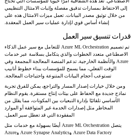
الاصطناعي. تعد هذه الشفافية أمرًا حيويًا للمؤسسات التي تحتاج
إلى الاحتفاظ بمسارات تدقيق مفصلة وإثبات الامتثال التنظيمي
من خلال توثيق مصدر البيانات. تعمل ميزات الامتثال هذه على
إنشاء أساس قوي لإدارة عمليات سير العمل المعقدة.
قدرات تنسيق سير العمل
تم تصميم Azure ML Orchestration للتعامل مع سير عمل الذكاء
الاصطناعي متعدد الخطوات والذي يتكامل بسلاسة عبر خدمات
Azure والأنظمة الخارجية. تدعم المنصة المعالجة المجمعة وفي
الوقت الفعلي، مما يسمح للمؤسسات ببناء خطوط أنابيب
تستوعب أحجام البيانات المتنوعة واحتياجات المعالجة.
ومن خلال خيارات إصدار المسار والتراجع، يمكن للفرق تجربة
نماذج جديدة مع الحفاظ على بيئات إنتاج مستقرة. يقوم النظام
الأساسي تلقائيًا بإدارة التبعيات بين المكونات، مما يقلل من
المخاطر مثل إصدارات الخدمة غير المتوافقة أو الموارد
المفقودة التي قد تعطل سير العمل.
يتصل Azure ML Orchestration أيضًا بسهولة مع خدمات مثل
Azure Data Factory وAzure Synapse Analytics وAzure