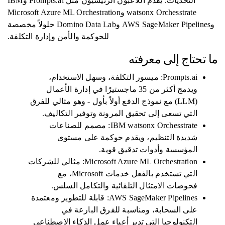
التحديات. يقدم اللاعبون الرئيسيون مثل Prompts.ai وIBM
watsonx Orchesstrate وMicrosoft Azure ML Orchestration
وAWS SageMaker Pipelines وDomino Data Lab حلولاً مخصصة
للحوكمة والأمن وإدارة التكلفة.
ما تحتاج إلى معرفته
Prompts.ai: ميسور التكلفة، وسهل الاستخدام،
ويدمج أكثر من 35 ماجستيرًا في إدارة الأعمال
(LLM) مع نموذج الدفع أولاً بأول - وهو مثالي للفرق
التي تسعى إلى تحقيق المرونة وتوفير التكاليف.
IBM watsonx Orchesstrate: مصمم للصناعات
شديدة التنظيم، ويقدم حوكمة على مستوى
المؤسسة وأدوات تدقيق قوية.
Microsoft Azure ML Orchestration: مثالي للشركات
التي تستخدم بالفعل خدمات Microsoft، مع
فحوصات الامتثال التلقائية والتكامل السلس.
AWS SageMaker Pipelines: قابلة للتطوير ومعتمدة
على السحابة، ومناسبة للفرق البارعة في
التكنولوجيا التي تدير أعباء عمل الذكاء الاصطناعي