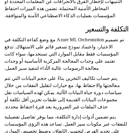
التنبيهات لإخطار الفرق بالانحرافات عن المعلمات المحددة أو
المخاطر الأمنية المحتملة. تضمن هذه الميزات احتفاظ
المؤسسات بعمليات الذكاء الاصطناعي الآمنة والمتوافقة.
التكلفة والتسعير
تم تصميم Azure ML Orchestration مع وضع كفاءة التكلفة في
الاعتبار، واعتماد نموذج تسعير قائم على الاستهلاك. تدفع
المؤسسات فقط مقابل الموارد التي تستخدمها، سواء كانت
تعتمد على وحدات المعالجة المركزية الأساسية أو وحدات
معالجة الرسومات عالية الأداء لتنفيذ سير العمل.
يتم حساب تكاليف التخزين بناءً على حجم البيانات التي تتم
معالجتها والاحتفاظ بها، مع خيارات لتقليل النفقات من خلال
سياسات دورة حياة البيانات الآلية. يمكن لهذه السياسات نقل
مجموعات البيانات القديمة إلى طبقات تخزين أقل تكلفة أو
حذف الملفات غير الضرورية بعد فترة احتفاظ محددة.
يتم تضمين أدوات إدارة التكلفة، مما يوفر تفاصيل تفصيلية
للنفقات عبر مكونات سير العمل. تساعد هذه الرؤى المؤسسات
على تحديد الفرص لتحسين الإنفاق، وضبط تخصيص الموارد،