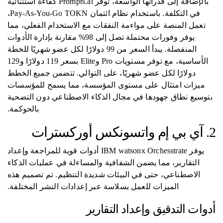
بالإضافة إلى قدراتها الواسعة، توفر Prompts.ai كفاءة استثنائية
في التكلفة. باستخدام نظام ائتمان Pay-As-You-Go TOKN،
تعمل المنصة على مواءمة النفقات مع الاستخدام الفعلي، مما
يوفر وفورات محتملة تصل إلى 98% مقارنة بإدارة الأدوات
المنفصلة. يبدأ السعر من 99 دولارًا لكل عضو شهريًا للخطة
الأساسية، مع توفر مستويات Pro وElite بسعر 119 دولارًا و129
دولارًا لكل عضو شهريًا، على التوالي. تتضمن جميع الخطط
ميزات امتثال على مستوى المؤسسة، مما يسمح للمؤسسات
بتوسيع نطاق جهودها في مجال الذكاء الاصطناعي دون التضحية
بالحوكمة.
2. آي بي إم واتسونكس أوركسترات
يوفر IBM watsonx Orchesstrate أدوات قوية للمراجعة وإعداد
التقارير، مما يضمن الشفافية والمساءلة في عمليات الذكاء
الاصطناعي، حتى في البيئات شديدة التنظيم. تم تصميم هذه
الميزات للعمل بسلاسة عبر إعدادات النشر المختلفة.
أدوات التدقيق وإعداد التقارير