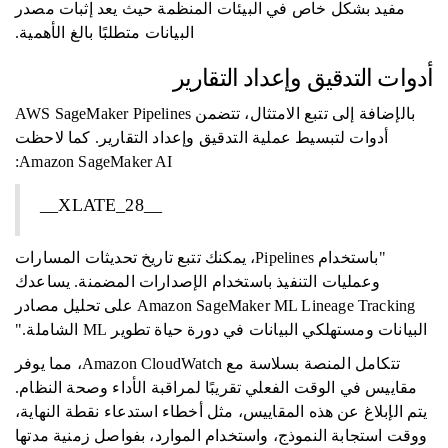
مفيد بشكل خاص في البيئات المنظمة حيث يعد إثبات مصدر
البيانات متطلبًا بالغ الأهمية.
أدوات التدقيق وإعداد التقارير
بالإضافة إلى تتبع الامتثال، تتضمن AWS SageMaker Pipelines
أدوات لتبسيط عملية التدقيق وإعداد التقارير. كما لاحظت
Amazon SageMaker AI:
__XLATE_28__
"باستخدام Pipelines، يمكنك تتبع تاريخ تحديثات المسارات
وعمليات التنفيذ باستخدام الإصدارات المضمنة. يساعدك
Amazon SageMaker ML Lineage Tracking على تحليل مصادر
البيانات ومستهلكي البيانات في دورة حياة تطوير ML الشاملة."
تتكامل المنصة بسلاسة مع Amazon CloudWatch، مما يوفر
مقاييس في الوقت الفعلي تقريبًا لمراقبة الأداء وصحة النظام.
يتم الإبلاغ عن هذه المقاييس، مثل أخطاء استدعاء نقطة النهاية،
ووقت استجابة النموذج، واستخدام الموارد، بفواصل زمنية مدتها