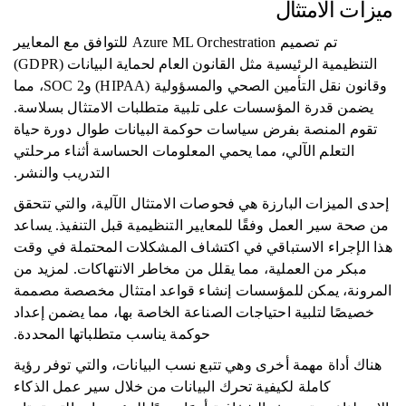
ميزات الامتثال
تم تصميم Azure ML Orchestration للتوافق مع المعايير
التنظيمية الرئيسية مثل القانون العام لحماية البيانات (GDPR)
وقانون نقل التأمين الصحي والمسؤولية (HIPAA) وSOC 2، مما
يضمن قدرة المؤسسات على تلبية متطلبات الامتثال بسلاسة.
تقوم المنصة بفرض سياسات حوكمة البيانات طوال دورة حياة
التعلم الآلي، مما يحمي المعلومات الحساسة أثناء مرحلتي
التدريب والنشر.
إحدى الميزات البارزة هي فحوصات الامتثال الآلية، والتي تتحقق
من صحة سير العمل وفقًا للمعايير التنظيمية قبل التنفيذ. يساعد
هذا الإجراء الاستباقي في اكتشاف المشكلات المحتملة في وقت
مبكر من العملية، مما يقلل من مخاطر الانتهاكات. لمزيد من
المرونة، يمكن للمؤسسات إنشاء قواعد امتثال مخصصة مصممة
خصيصًا لتلبية احتياجات الصناعة الخاصة بها، مما يضمن إعداد
حوكمة يناسب متطلباتها المحددة.
هناك أداة مهمة أخرى وهي تتبع نسب البيانات، والتي توفر رؤية
كاملة لكيفية تحرك البيانات من خلال سير عمل الذكاء