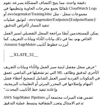
دقيقة واحدة، مما يتيح اكتشاف المشكلة بسرعة. تقوم
CloudWatch Logs تلقائيًا بجمع مخرجات الحاوية وتنظيمها في
مجموعات سجل - مثل /aws/sagemaker/TrainingJobs أو
/aws/sagemaker/Endpoints/[EndpointName] - لتوثيق عمليات
تنفيذ المسار لأغراض التدقيق.
يمكن للمستخدمين أيضًا مراجعة السجل التفصيلي لسير العمل
الخاص بهم، بما في ذلك بيانات الأداء وبيانات التعريف. كما
أبرزت خطوط أنابيب Amazon SageMaker:
__XLATE_32__
"عرض سجل مفصل لبنية سير العمل والأداء وبيانات التعريف
الأخرى لتدقيق وظائف ML التي تم تشغيلها في الماضي. تعمق
في المكونات الفردية لسير العمل الشامل لتصحيح أخطاء فشل
المهام وإصلاحها في المحرر المرئي أو التعليمات البرمجية،
وإعادة تنفيذ خط الأنابيب المحدث."
تضمن هذه الميزات مجتمعة أن AWS SageMaker Pipelines
تدعم الامتثال وتعزز الشفافية وتبسط عملية التدقيق