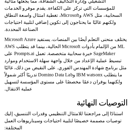
التشغيلي وإدارة التكاليف الشفافة، مما يجعلها مثالية
للمؤسسات التي تركز على الكفاءة. يقدم موفرو الخدمات
السحابية، مثل AWS وMicrosoft، تغطية امتثال واسعة النطاق
ولكنهم غالبًا ما يحتاجون إلى تكوين إضافي لتلبية احتياجات
الصناعة المحددة.
يختلف منحنى التعلم أيضًا بين المنصات. يستفيد Microsoft Azure
ML من الإلمام بأدوات Microsoft الحالية، بينما قد يتطلب AWS
SageMaker خبرة سحابية متخصصة. تعمل Prompts.ai على
تبسيط عملية الإعداد من خلال واجهة سهلة الاستخدام وموارد
مثل برنامج شهادة المهندس الفوري. على النقيض من ذلك، غالبًا
ما يتطلب IBM watsonx وDomino Data Lab تدريبًا أكثر شمولاً
ولكنهما يوفران دعمًا مخصصًا على مستوى المؤسسة لتسهيل
عملية الانتقال.
التوصيات النهائية
استنادًا إلى مراجعتنا للامتثال التنظيمي وقدرات التنسيق، إليك
توصيات مصممة خصيصًا لتلبية احتياجات وسيناريوهات العمل
المختلفة: