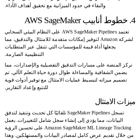
والبقاء في حدود الميزانية مع تحقيق أهداف الأداء.
4. خطوط أنابيب AWS SageMaker
تعتمد AWS SageMaker Pipelines على النظام البيئي السحابي
لشركة Amazon لتوفير إمكانات متقدمة للامتثال والتدقيق، مما
يجعلها أداة قيمة للمؤسسات التي تتنقل عبر المتطلبات
التنظيمية الصارمة.
تركز المنصة على مسارات التدقيق التفصيلية والإصدارات، مما
يضمن الشفافية والمساءلة طوال دورة حياة التعلم الآلي. تم
تصميم ميزاته لتبسيط عمليات الامتثال مع توفير أدوات قوية
للتتبع وإعداد التقارير.
ميزات الامتثال
تسجل SageMaker Pipelines تلقائيًا كل تحديث وتنفيذ لتدفق
البيانات، مما يؤدي إلى إنشاء سجل شامل للتغييرات. يعمل
Amazon SageMaker ML Lineage Tracking على تحسين الرؤية
من خلال تقديم عرض كامل لمصادر البيانات والمستهلكين. وهذا