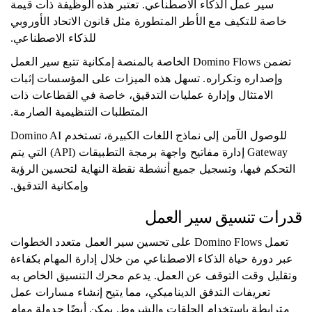
سير عمل الذكاء الاصطناعي. تعتبر هذه الوظيفة ذات قيمة
خاصة للتكيف مع الأطر المتطورة مثل قانون الاتحاد الأوروبي
للذكاء الاصطناعي.
تضمن Domino Flows الخاصة بالمنصة إمكانية تتبع سير العمل
وإصداره وتكراره. تسهل هذه الميزات على المؤسسات إثبات
الامتثال وإدارة عمليات التدقيق، خاصة في القطاعات ذات
المتطلبات التنظيمية الصارمة.
للوصول الآمن إلى نماذج اللغات الكبيرة، تستخدم Domino AI
Gateway إدارة مفاتيح واجهة برمجة التطبيقات (API) التي يتم
التحكم فيها، وتسجيل جميع أنشطة نقطة النهاية لتحسين الرؤية
وإمكانية التدقيق.
قدرات تنسيق سير العمل
تعمل Domino Flows على تحسين سير العمل متعدد الخطوات
عبر دورة حياة الذكاء الاصطناعي من خلال إدارة المهام بكفاءة
وتقليل وقت التوقف عن العمل. يدعم محرك التنسيق الخاص به
تعريفات التدفق الديناميكي، مما يتيح إنشاء مسارات عمل
مترابطة باستخدام الحلقات والشروط. يمكن أيضًا جدولة مهام