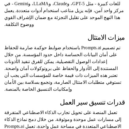
للغات كبيرة - مثل GPT-5، وClaude، وLLaMA، وGemini - في
مركز واحد آمن، فإنه يزيل متاعب استخدام أدوات متعددة. يعمل
هذا النهج الموحد على تقليل التجزئة مع ضمان الإشراف القوي
ووضوح التكلفة.
ميزات الامتثال
تم تصميم Prompts.ai باستخدام ضوابط حوكمة صارمة للحفاظ
على أمان البيانات الحساسة داخل حدود المؤسسة. من خلال
إعدادات الوصول التفصيلية، يمكن للفرق تنفيذ الأذونات
المستندة إلى الأدوار والحفاظ على بروتوكولات أمان واضحة.
تعتبر هذه الميزات ذات قيمة خاصة للمؤسسات التي يجب أن
تستوفي متطلبات الامتثال الصارمة، وتجمع بسلاسة بين الأمان
وإمكانيات التنسيق الخاصة بالمنصة.
قدرات تنسيق سير العمل
تعمل المنصة على تحويل تجارب الذكاء الاصطناعي المتفرقة
إلى مسارات عمل موحدة وموثوقة. من خلال دمج نماذج الذكاء
الاصطناعي المتعددة في مساحة عمل واحدة، تعمل Prompts.ai