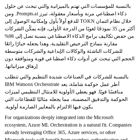
بالنسبة للمؤسسات التي تهتم بالميزانية والتي تبحث عن حلول
ذكاء اصطناعي مرنة وبأسعار معقولة، تبرز Prompts.ai. ومن
خلال نظام ائتمان TOKN للدفع أولاً بأول وإمكانية الوصول إلى
أكثر من 35 نموذجًا لغويًا من الدرجة الأولى، فإنه يمكّن الشركات
من خفض تكاليف برامج الذكاء الاصطناعي بنسبة تصل إلى 98%
مقارنة بنماذج الترخيص التقليدية. وهذا يجعله خيارًا رائعًا
للشركات الناشئة والوكالات الإبداعية والشركات متوسطة
الحجم التي تبحث عن أدوات ذكاء اصطناعي قوية ومتوافقة دون
إرهاق ميزانياتها.
بالنسبة للشركات في الصناعات شديدة التنظيم والتي تتطلب
أطر عمل حوكمة شاملة، يعد IBM Watsonx Orchesstrate
منافسًا قويًا. فهو يعطي الأولوية للامتثال التنظيمي لميزات
الحوكمة والتدقيق المضمنة، مما يجعله مثاليًا للقطاعات التي
يكون فيها الالتزام بالمعايير الصارمة أولوية.
For organizations deeply integrated into the Microsoft
ecosystem, Azure ML Orchestration is a natural fit. Companies
already leveraging Office 365, Azure services, or other
Microsoft tools will benefit from seamless authentication and