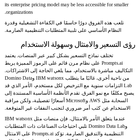
its enterprise pricing model may be less accessible for smaller
organizations.
تلعب هذه الفروق دورًا حاسمًا في الكفاءة التشغيلية وقدرة
النظام الأساسي على تلبية المتطلبات التنظيمية الصارمة.
رؤى التسعير والامتثال وسهولة الاستخدام
تختلف نماذج التسعير بشكل كبير عبر المنصات. يعتمد
Prompts.ai على نظام مرن قائم على الرموز المميزة يربط
التكاليف مباشرة بالاستخدام، مما يلغي الحاجة إلى الاشتراكات.
من ناحية أخرى، غالبًا ما يتطلب IBM watsonx وDomino Data
Lab التزامات سنوية مع الترخيص لكل مستخدم، الأمر الذي قد
يصبح مكلفًا مع نمو الفرق. تقدم الأنظمة الأساسية المستندة إلى
السحابة مثل AWS وMicrosoft أسعارًا تفصيلية، ولكن مراقبة
الاستخدام عن كثب أمر ضروري لتجنب النفقات غير المتوقعة.
عندما يتعلق الأمر بالامتثال، فإن منصات مثل IBM watsonx
وDomino Data Lab تلبي احتياجات الصناعات ذات المتطلبات
التنظيمية والتدقيق الصارمة. تؤكد Prompts.ai على الامتثال