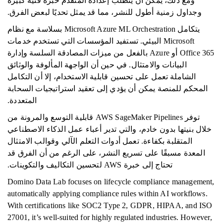
ومع ذلك، يمكن أن يتطلب إعداده المتقدم خبرة فنية كبيرة
وجداول زمنية أطول للنشر، مما قد يمثل تحديًا لبعض الفرق.
يتكامل Microsoft Azure ML Orchestration بسلاسة مع نظام
Microsoft البيئي. تستفيد المؤسسات التي تستخدم خدمات
Office 365 أو Azure بالفعل من ميزات المصادقة السلسة وإدارة
البيانات والامتثال. في حين أن الواجهة المألوفة والوثائق
الشاملة تعمل على تحسين قابلية الاستخدام، إلا أن التكامل
المحكم للمنصة يمكن أن يؤدي إلى تعقيد استراتيجيات السحابة
المتعددة.
توفر AWS SageMaker Pipelines قابلية التوسع والمرونة من
خلال بنيتها بدون خادم، والتي تدير أعباء عمل الذكاء الاصطناعي
المتقلبة بكفاءة. تعمل أدوات التعلم الآلي وقوالب الامتثال
المعدة مسبقًا على تسريع النشر، على الرغم من أن الفرق قد
تحتاج إلى خبرة AWS لتحسين التكاليف والتكوينات.
Domino Data Lab focuses on lifecycle compliance management,
automatically applying compliance rules within AI workflows.
With certifications like SOC2 Type 2, GDPR, HIPAA, and ISO
27001, it’s well-suited for highly regulated industries. However,