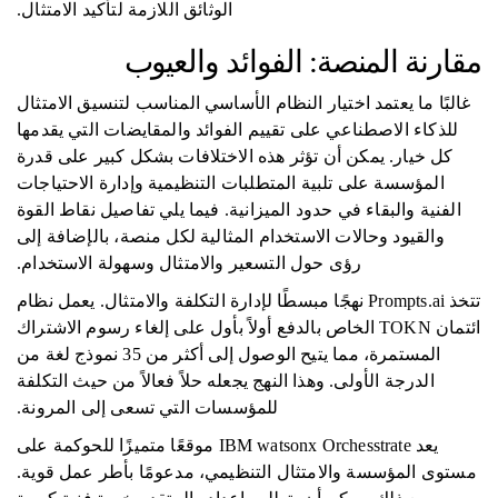
الوثائق اللازمة لتأكيد الامتثال.
مقارنة المنصة: الفوائد والعيوب
غالبًا ما يعتمد اختيار النظام الأساسي المناسب لتنسيق الامتثال
للذكاء الاصطناعي على تقييم الفوائد والمقايضات التي يقدمها
كل خيار. يمكن أن تؤثر هذه الاختلافات بشكل كبير على قدرة
المؤسسة على تلبية المتطلبات التنظيمية وإدارة الاحتياجات
الفنية والبقاء في حدود الميزانية. فيما يلي تفاصيل نقاط القوة
والقيود وحالات الاستخدام المثالية لكل منصة، بالإضافة إلى
رؤى حول التسعير والامتثال وسهولة الاستخدام.
تتخذ Prompts.ai نهجًا مبسطًا لإدارة التكلفة والامتثال. يعمل نظام
ائتمان TOKN الخاص بالدفع أولاً بأول على إلغاء رسوم الاشتراك
المستمرة، مما يتيح الوصول إلى أكثر من 35 نموذج لغة من
الدرجة الأولى. وهذا النهج يجعله حلاً فعالاً من حيث التكلفة
للمؤسسات التي تسعى إلى المرونة.
يعد IBM watsonx Orchesstrate موقعًا متميزًا للحوكمة على
مستوى المؤسسة والامتثال التنظيمي، مدعومًا بأطر عمل قوية.