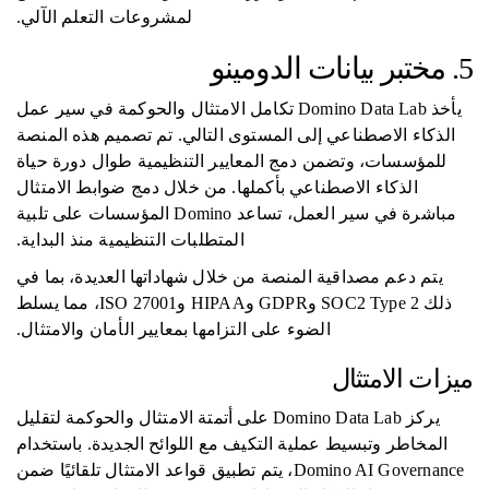
لمشروعات التعلم الآلي.
5. مختبر بيانات الدومينو
يأخذ Domino Data Lab تكامل الامتثال والحوكمة في سير عمل
الذكاء الاصطناعي إلى المستوى التالي. تم تصميم هذه المنصة
للمؤسسات، وتضمن دمج المعايير التنظيمية طوال دورة حياة
الذكاء الاصطناعي بأكملها. من خلال دمج ضوابط الامتثال
مباشرة في سير العمل، تساعد Domino المؤسسات على تلبية
المتطلبات التنظيمية منذ البداية.
يتم دعم مصداقية المنصة من خلال شهاداتها العديدة، بما في
ذلك SOC2 Type 2 وGDPR وHIPAA وISO 27001، مما يسلط
الضوء على التزامها بمعايير الأمان والامتثال.
ميزات الامتثال
يركز Domino Data Lab على أتمتة الامتثال والحوكمة لتقليل
المخاطر وتبسيط عملية التكيف مع اللوائح الجديدة. باستخدام
Domino AI Governance، يتم تطبيق قواعد الامتثال تلقائيًا ضمن